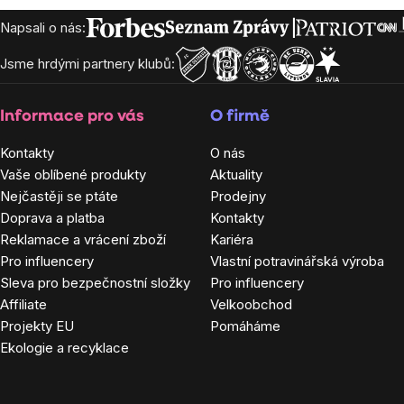
Zápatí
Napsali o nás:
Jsme hrdými partnery klubů:
Informace pro vás
O firmě
Kontakty
O nás
Vaše oblíbené produkty
Aktuality
Nejčastěji se ptáte
Prodejny
Doprava a platba
Kontakty
Reklamace a vrácení zboží
Kariéra
Pro influencery
Vlastní potravinářská výroba
Sleva pro bezpečnostní složky
Pro influencery
Affiliate
Velkoobchod
Projekty EU
Pomáháme
Ekologie a recyklace