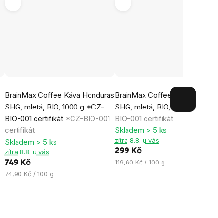
Průměrné
Průměrné
BrainMax Coffee Káva Honduras
BrainMax Coffee Káva Hondur
hodnocení
hodnocení
SHG, mletá, BIO, 1000 g *CZ-
SHG, mletá, BIO, 250 g
*CZ-
produktu
produktu
BIO-001 certifikát
*CZ-BIO-001
BIO-001 certifikát
je
je
certifikát
Skladem > 5 ks
5,0
0,0
zítra 8.8. u vás
Skladem > 5 ks
z
z
299 Kč
zítra 8.8. u vás
5
5
Měrná
119,60 Kč / 100 g
749 Kč
hvězdiček.
hvězdiček.
cena:
Měrná
74,90 Kč / 100 g
cena: