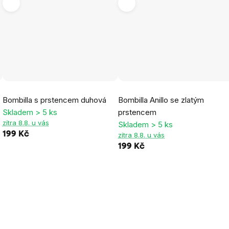
Průměrné
Průměrné
Bombilla s prstencem duhová
Bombilla Anillo se zlatým
hodnocení
hodnocení
Skladem > 5 ks
prstencem
produktu
produktu
zítra 8.8. u vás
Skladem > 5 ks
je
je
199 Kč
zítra 8.8. u vás
5,0
5,0
199 Kč
z
z
5
5
hvězdiček.
hvězdiček.