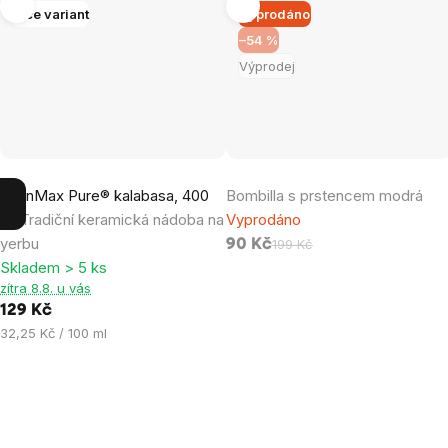
Více variant
Vyprodáno
–54 %
Výprodej
Průměrné
BrainMax Pure® kalabasa, 400
Bombilla s prstencem modrá
hodnocení
ml
Tradiční keramická nádoba na
Vyprodáno
produktu
yerbu
90 Kč
199 Kč
je
Skladem > 5 ks
4,6
zítra 8.8. u vás
z
129 Kč
5
Měrná
32,25 Kč / 100 ml
hvězdiček.
cena: