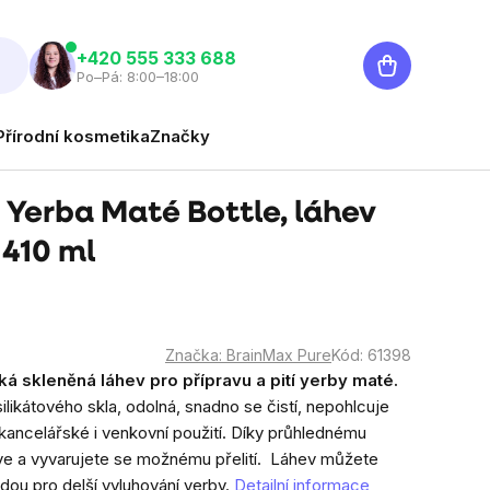
Nákupní
‭+420 555 333 688
Po–Pá: 8:00–18:00
košík
Přírodní kosmetika
Značky
 Yerba Maté Bottle, láhev
 410 ml
Značka:
BrainMax Pure
Kód:
61398
ká skleněná láhev pro přípravu a pití yerby maté.
likátového skla, odolná, snadno se čistí, nepohlcuje
 kancelářské i venkovní použití. Díky průhlednému
hve a vyvarujete se možnému přelití. Láhev můžete
dou pro delší vyluhování yerby.
Detailní informace