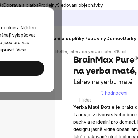
ás
Doprava a platba
Prodejny
Sledování objednávky
 cookies. Některé
áhají vylepšovat
nky
Muži
Ženy
Děti
Oblečení a doplňky
Potraviny
Domov
Dárky
é jsou pro vás
upravit. Více
rainMax Pure® Yerba Maté Bottle, láhev na yerba maté, 410 ml
BrainMax Pure®
na yerba maté,
Láhev na yerbu maté
3 hodnocení
Průměrné
Hlídat
hodnocení
Yerba Maté Bottle je praktic
produktu
Láhev je z dvouvrstvého borosi
je
pachy a je ideální pro domácí,
3,7
designu jasně vidíte obsah lá
z
také opakovaně plnit teplou vo