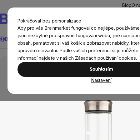
Přejít
Blog
O n
na
obsah
Pokračovat bez personalizace
Aby pro vás Brainmarket fungoval co nejlépe, používáme
Hledat
jsou nezbytné pro správné fungování webu, jiné nám pom
BrainMax®
Léto
Ušetři
Cíle
Doplňky stravy a výživa
Novi
obsah, pamatovat si váš košík a zobrazovat nabídky, kter
opravdu relevantní. Podle vašich preferencí si je můžete 
Domov
Boxy na jídlo, lahve, šejkry, tašky
B
informací najdete v našich
Zásadách používání cookies
.
Souhlasím
Nastavení