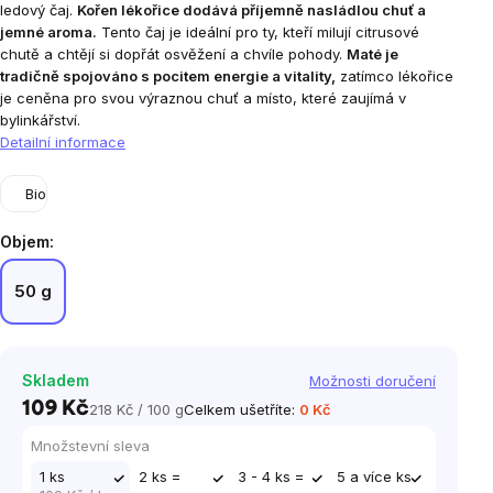
ledový čaj.
Kořen lékořice dodává příjemně nasládlou chuť a
jemné aroma.
Tento čaj je ideální pro ty, kteří milují citrusové
chutě a chtějí si dopřát osvěžení a chvíle pohody.
Maté je
tradičně spojováno s pocitem energie a vitality,
zatímco lékořice
je ceněna pro svou výraznou chuť a místo, které zaujímá v
bylinkářství.
Detailní informace
Bio
Objem:
50 g
Skladem
Možnosti doručení
109 Kč
218 Kč / 100 g
Celkem ušetříte:
0 Kč
Měrná
cena:
Množstevní sleva
1 ks
2 ks =
3 - 4 ks =
5 a více ks