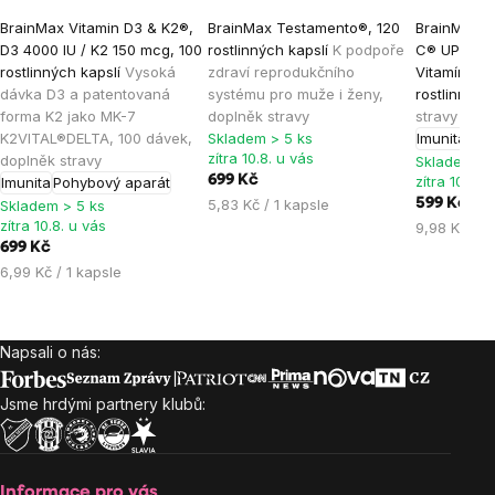
Průměrné
Průměrné
Průměrné
BrainMax Vitamin D3 & K2®,
BrainMax Testamento®, 120
BrainMax L
hodnocení
hodnocení
hodnocen
D3 4000 IU / K2 150 mcg, 100
rostlinných kapslí
K podpoře
C® UPGRADE
produktu
produktu
produktu
rostlinných kapslí
Vysoká
zdraví reprodukčního
Vitamín C,
je
je
je
dávka D3 a patentovaná
systému pro muže i ženy,
rostlinných
forma K2 jako MK-7
doplněk stravy
stravy
5,0
4,8
5,0
K2VITAL®DELTA, 100 dávek,
Skladem > 5 ks
Imunita
Ene
z
z
z
zítra 10.8. u vás
doplněk stravy
Skladem > 
5
5
5
699 Kč
zítra 10.8. 
Imunita
Pohybový aparát
hvězdiček.
hvězdiček.
hvězdiček
Měrná
5,83 Kč / 1 kapsle
599 Kč
Skladem > 5 ks
zítra 10.8. u vás
cena:
Měrná
9,98 Kč / 1
699 Kč
cena:
Měrná
6,99 Kč / 1 kapsle
cena:
Napsali o nás:
Zápatí
Jsme hrdými partnery klubů:
Informace pro vás