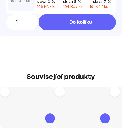
109 Kč
/ ks
sleva 3 %
sleva 5 %
= sleva 7 %
106 Kč
/ ks
104 Kč
/ ks
101 Kč
/ ks
Do košíku
Související produkty