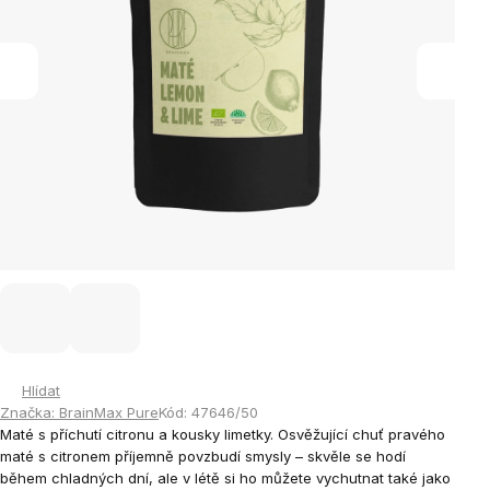
Hlídat
Značka:
BrainMax Pure
Kód:
47646/50
Maté s příchutí citronu a kousky limetky. Osvěžující chuť pravého
maté s citronem příjemně povzbudí smysly – skvěle se hodí
během chladných dní, ale v létě si ho můžete vychutnat také jako