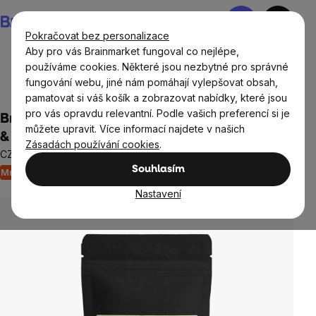
Přejít
Nákupní
na
košík
Pokračovat bez personalizace
obsah
Aby pro vás Brainmarket fungoval co nejlépe,
používáme cookies. Některé jsou nezbytné pro správné
fungování webu, jiné nám pomáhají vylepšovat obsah,
Potraviny
Nápoje
Čaje
Ovocné čaje
pamatovat si váš košík a zobrazovat nabídky, které jsou
pro vás opravdu relevantní. Podle vašich preferencí si je
BrainMax Pure® Maté Lemon & Lime, citrón
můžete upravit. Více informací najdete v našich
& limetka, BIO, 50 g
Zásadách používání cookies
.
CZ-BIO-001 certifikát / Osvěžující Maté s citrónem a limetkou
Souhlasím
Množstevní sleva
Neohodnoceno
Průměrné
hodnocení
Nastavení
produktu
je
0,0
z
5
hvězdiček.