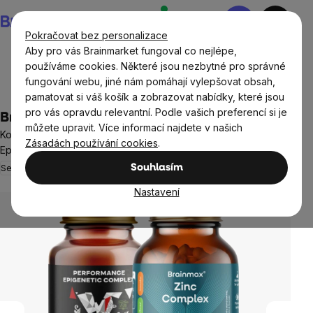
Přejít
Nákupní
na
košík
Pokračovat bez personalizace
obsah
Aby pro vás Brainmarket fungoval co nejlépe,
používáme cookies. Některé jsou nezbytné pro správné
fungování webu, jiné nám pomáhají vylepšovat obsah,
Ušetři
pamatovat si váš košík a zobrazovat nabídky, které jsou
pro vás opravdu relevantní. Podle vašich preferencí si je
BrainMax Železná obrana
můžete upravit. Více informací najdete v našich
Komplexní balíček se Zinc Complexem pro podporu imunity a
Zásadách používání cookies
.
Epigenetic Complexem, doplněk stravy
Sestaveno odborníky
Kompletní řešení
Souhlasím
1 hodnocení
Průměrné
hodnocení
Nastavení
produktu
je
5,0
z
5
hvězdiček.