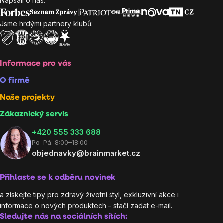
Napsali o nás:
Zápatí
Jsme hrdými partnery klubů:
Informace pro vás
O firmě
Naše projekty
Zákaznický servis
‭+420 555 333 688
Po–Pá: 8:00–18:00
objednavky@brainmarket.cz
Přihlaste se k odběru novinek
a získejte tipy pro zdravý životní styl, exkluzivní akce i
informace o nových produktech – stačí zadat e-mail.
Sledujte nás na sociálních sítích: