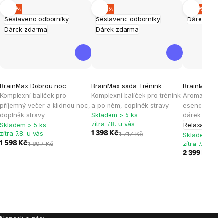
–15 %
–18 %
–10 %
Sestaveno odborníky
Sestaveno odborníky
Dárek zd
Dárek zdarma
Dárek zdarma
Průměrné
Průměrné
BrainMax Dobrou noc
BrainMax sada Trénink
BrainMax A
hodnocení
hodnocení
Komplexní balíček pro
Komplexní balíček pro trénink
Aromadifuzé
produktu
produktu
příjemný večer a klidnou noc,
a po něm, doplněk stravy
esenciálním
je
je
doplněk stravy
Skladem > 5 ks
dárek
zítra 7.8. u vás
Skladem > 5 ks
Relaxace
4,8
5,0
zítra 7.8. u vás
1 398 Kč
1 717 Kč
Skladem > 
z
z
1 598 Kč
1 897 Kč
zítra 7.8. u
5
5
2 399 Kč
2 
hvězdiček.
hvězdiček.