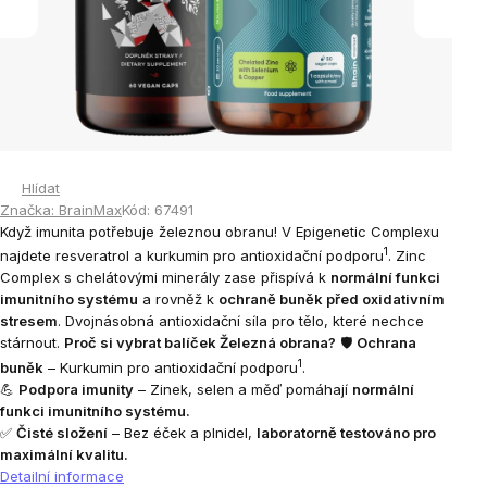
Hlídat
Značka:
BrainMax
Kód:
67491
Když imunita potřebuje železnou obranu! V Epigenetic Complexu
1
najdete resveratrol a kurkumin pro antioxidační podporu
. Zinc
Complex s chelátovými minerály zase přispívá k
normální funkci
imunitního systému
a rovněž k
ochraně buněk před oxidativním
stresem
. Dvojnásobná antioxidační síla pro tělo, které nechce
stárnout.
Proč si vybrat balíček Železná obrana?
🛡️
Ochrana
1
buněk
– Kurkumin
pro antioxidační podporu
.
💪
Podpora imunity
– Zinek, selen a měď pomáhají
normální
funkci imunitního systému.
✅
Čisté složení
– Bez éček a plnidel,
laboratorně testováno pro
maximální kvalitu.
Detailní informace