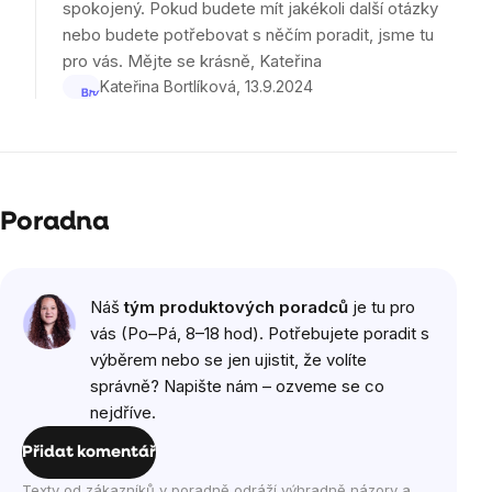
spokojený. Pokud budete mít jakékoli další otázky
5
nebo budete potřebovat s něčím poradit, jsme tu
hvězdiček.
pro vás. Mějte se krásně, Kateřina
Kateřina Bortlíková
13.9.2024
Poradna
Výpis
Náš
tým produktových poradců
je tu pro
diskuzí
vás (Po–Pá, 8–18 hod). Potřebujete poradit s
výběrem nebo se jen ujistit, že volíte
správně? Napište nám – ozveme se co
nejdříve.
Přidat komentář
Texty od zákazníků v poradně odráží výhradně názory a