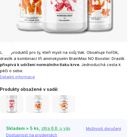
Sada produktů pro ty, kteří myslí na svůj tlak. Obsahuje hořčík,
draslík a kombinací tří aminokyselin BrainMax NO Booster. Draslík
přispívá k udržení normálního tlaku
krv
e
. Jednoduchá cesta k
péči o sebe.
Detailní informace
Produkty obsažené v sadě:
Skladem > 5 ks,
zítra 8.8. u vás
Možnosti doručení
Dostupnost na prodejnách