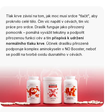
Tlak krve závisí na tom, jak moc musí srdce "tlačit", aby
prokrvilo celé tělo. Čím víc napětí v cévách, tím víc
práce pro srdce. Draslík funguje jako přirozený
pomocník – pomáhá vyvážit tekutiny a podpořit
přirozenou funkci cév a tím
přispívá k udržení
normálního tlaku krve
. Účinek draslíku přirozeně
podporuje komplex aminokyselin v NO Booster, neboť
se podílí na tvorbě oxidu dusnatého v cévách.