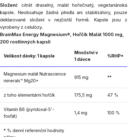
Složení
: citrát draselný, malát hořečnatý, vegetariánská
kapsle. Neobsahuje žádná plnidla ani stabilizátory, pouze
deklarované složení v nejčistší formě. Kapsle jsou z
vyrobeny z celulózy.
BrainMax Energy Magnesium®, Hořčík Malát 1000 mg,
200 rostlinných kapslí
Množství v
Velikost dávky: 1 kapsle
%RHP*
1 dávce
Magnesium malát Nutrascience
915 mg
**
minerals™ Mg20+
z toho elementární hořčík
175,5 mg
47 %
Vitamín B6 (pyridoxal-5'-
1,4 mg
100 %
fosfát)
* % denní referenční hodnoty