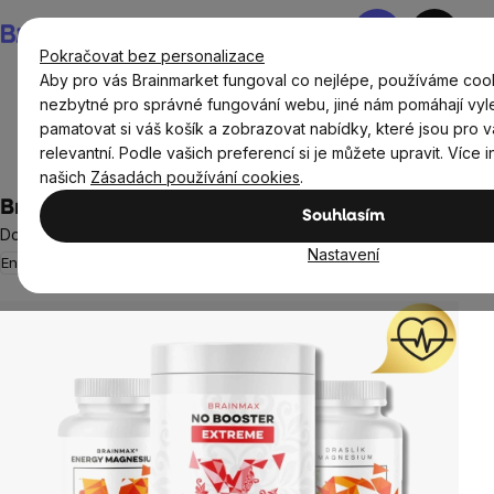
Přejít
Nákupní
na
košík
Pokračovat bez personalizace
obsah
Aby pro vás Brainmarket fungoval co nejlépe, používáme cook
nezbytné pro správné fungování webu, jiné nám pomáhají vyl
pamatovat si váš košík a zobrazovat nabídky, které jsou pro 
Doplňky stravy a výživa
Minerály a Multiminerály
relevantní. Podle vašich preferencí si je můžete upravit. Více 
Draslík
našich
Zásadách používání cookies
.
BrainMax Tlak
Souhlasím
Doplněk stravy
Nastavení
Energie
Krevní tlak
6 hodnocení
Průměrné
hodnocení
produktu
je
5,0
z
5
hvězdiček.