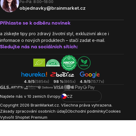
Po–Pá: 8:00–18:00
objednavky@brainmarket.cz
Přihlaste se k odběru novinek
a získejte tipy pro zdravý životní styl, exkluzivní akce i
informace o nových produktech – stačí zadat e-mail.
Sledujte nás na sociálních sítích:
4.9/5
(5854x)
98 %
(865x)
4.9/5
(1577x)
Najdete nás v 10 zemích Evropy:
CZ
Copyright
2026
BrainMarket.cz. Všechna práva vyhrazena.
Zásady zpracování osobních údajů
Obchodní podmínky
Cookies
Vytvořil Shoptet Premium