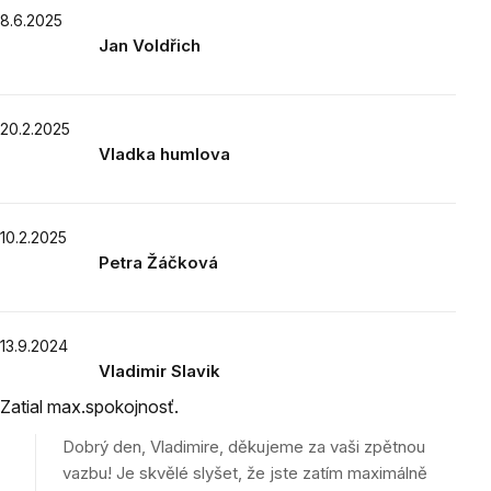
Výpis
8.6.2025
Jan Voldřich
hodnocení
Hodnocení
produktu
je
20.2.2025
5
Vladka humlova
z
Hodnocení
5
produktu
hvězdiček.
je
10.2.2025
5
Petra Žáčková
z
Hodnocení
5
produktu
hvězdiček.
je
13.9.2024
5
Vladimir Slavik
z
Hodnocení
5
Zatial max.spokojnosť.
produktu
hvězdiček.
je
Dobrý den, Vladimire, děkujeme za vaši zpětnou
5
vazbu! Je skvělé slyšet, že jste zatím maximálně
z