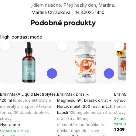
jídlem nalačno. Přeji hezký den, Martina.
Martina Chrápková
14.3.2025 14:10
Podobné produkty
High-contrast mode
-20 %
Tip
BrainMax® Liquid Electrolytes,
BrainMax Draslík
BrainMax M
120 ml
Iontové elektrolyty a
Magnesium®, Draslík citrát +
výhodný ba
minerály pro sport v tekuté
Hořčík malát, 200 rostlinných
hořčíků pro
formě, 30 dávek, doplněk
kapslí
100 mg elementárního
stravy
stravy
draslíku a 60 mg
Skladem > 
zítra 8.8. u
Hydratace
elementárního hořčíku na
1 309 Kč
1 
dávku, doplněk stravy
Skladem > 5 ks