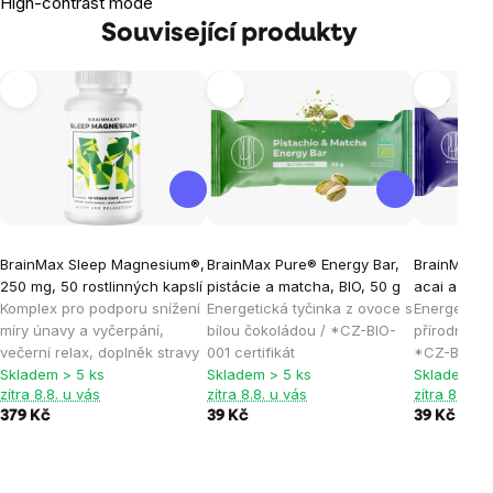
High-contrast mode
Související produkty
Tip
Tip
BrainMax Sleep Magnesium®,
BrainMax Pure® Energy Bar,
BrainMax P
250 mg, 50 rostlinných kapslí
pistácie a matcha, BIO, 50 g
acai a borů
Komplex pro podporu snížení
Energetická tyčinka z ovoce s
Energetická
míry únavy a vyčerpání,
bílou čokoládou / *CZ-BIO-
přírodními 
večerní relax, doplněk stravy
001 certifikát
*CZ-BIO-001
Skladem > 5 ks
Skladem > 5 ks
Skladem > 
zítra 8.8. u vás
zítra 8.8. u vás
zítra 8.8. u
379 Kč
39 Kč
39 Kč