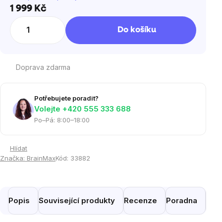
1 999 Kč
Měrná
cena:
Do košíku
Doprava zdarma
Potřebujete poradit?
Volejte ‭+420 555 333 688
Po–Pá: 8:00–18:00
Hlídat
Značka:
BrainMax
Kód:
33882
Popis
Související produkty
Recenze
Poradna
Pod