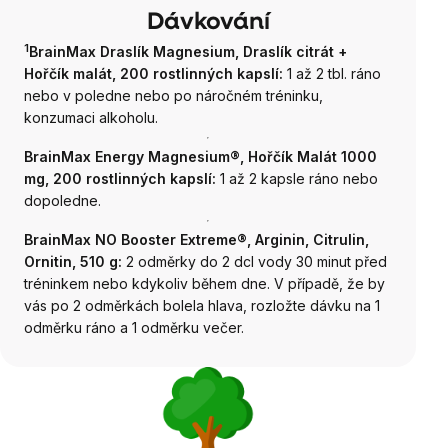
Dávkování
1
BrainMax Draslík Magnesium, Draslík citrát +
Hořčík malát, 200 rostlinných kapslí:
1 až 2 tbl. ráno
nebo v poledne nebo po náročném tréninku,
konzumaci alkoholu.
BrainMax Energy Magnesium®, Hořčík Malát 1000
mg, 200 rostlinných kapslí:
1 až 2 kapsle ráno nebo
dopoledne.
BrainMax NO Booster Extreme®, Arginin, Citrulin,
Ornitin, 510 g:
2 odměrky do 2 dcl vody 30 minut před
tréninkem nebo kdykoliv během dne. V případě, že by
vás po 2 odměrkách bolela hlava, rozložte dávku na 1
odměrku ráno a 1 odměrku večer.