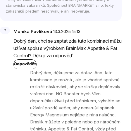
stanoviska zákazníků. Společnost BRAINMARKET s.r.o. texty
zákazníků předem neschvaluje ani neověřuje.
Monika Pavlíková
13.3.2025 15:13
Dobrý den, chci se zeptat zda tuto kombinaci můžu
užívat spolu s výrobkem BrainMax Appetite & Fat
Control? Děkuji za odpověď
Odpovědět
Dobrý den, děkujeme za dotaz. Ano, tato
kombinace je možná , ale je vhodné správně
rozložit dávkování , aby se složky doplňovaly
v rámci dne. NO Booster bych Vám
doporučila užívat před tréninkem, vyhněte se
užívání pozdě večer, aby nenarušil spánek.
Energy Magnesium nejlépe z rána nalačno.
Draslík můžete v poledne nebo po náročném
tréninku. Appetite & Fat Control, vždy před