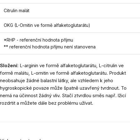
Citrulin malát
OKG (L-Ornitin ve formě alfaketoglutarátu)
*RHP - referenční hodnota příjmu
** referenční hodnota příjmu není stanovena
Složení:
L-arginin ve formě alfaketoglutarátu, L-citrulin ve
formě malátu, L-ornitin ve formě alfaketoglutarátu. Produkt
neobsahuje žádné balastní látky, ale vzhledem k jeho
hygroskopické povaze může špatně uzavřený tvrdnout. To
nemá na účinnost žádný vliv. Stačí ztvrdlou směs např. lžicí
rozdrtit a můžete dále bez problému užívat.