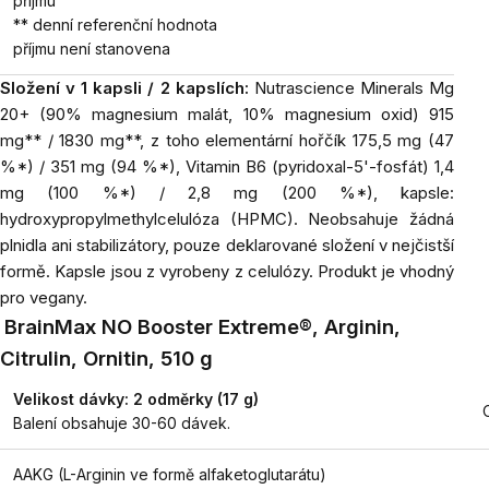
příjmu
** denní referenční hodnota
příjmu není stanovena
Složení v 1 kapsli / 2 kapslích:
Nutrascience Minerals Mg
20+ (90% magnesium malát, 10% magnesium oxid) 915
mg** / 1830 mg**, z toho elementární hořčík 175,5 mg (47
%*) / 351 mg (94 %*), Vitamin B6 (pyridoxal-5'-fosfát) 1,4
mg (100 %*) / 2,8 mg (200 %*), kapsle:
hydroxypropylmethylcelulóza (HPMC). Neobsahuje žádná
plnidla ani stabilizátory, pouze deklarované složení v nejčistší
formě. Kapsle jsou z vyrobeny z celulózy. Produkt je vhodný
pro vegany.
BrainMax NO Booster Extreme®, Arginin,
Citrulin, Ornitin, 510 g
Velikost dávky: 2 odměrky (17 g)
Balení obsahuje 30-60 dávek.
AAKG (L-Arginin ve formě alfaketoglutarátu)