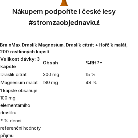
Nákupem podpoříte i české lesy
#stromzaobjednavku!
BrainMax Draslík Magnesium, Draslík citrát + Hořčík malát,
200 rostlinných kapslí
Velikost dávky: 3
Obsah
%RHP*
kapsle
Draslík citrát
300 mg
15 %
Magnesium malát
180 mg
48 %
1 kapsle obsahuje
100 mg
elementárního
draslíku
* % denní
referenční hodnoty
příjmu