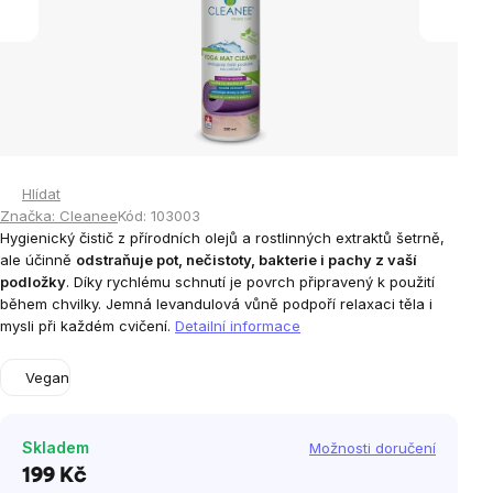
Hlídat
Značka:
Cleanee
Kód:
103003
Hygienický čistič z přírodních olejů a rostlinných extraktů šetrně,
ale účinně
odstraňuje pot, nečistoty, bakterie i pachy z vaší
podložky
. Díky rychlému schnutí je povrch připravený k použití
během chvilky. Jemná levandulová vůně podpoří relaxaci těla i
mysli při každém cvičení.
Detailní informace
Vegan
Skladem
Možnosti doručení
199 Kč
Měrná