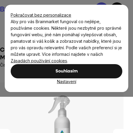
Přejít
Nákupní
na
košík
Pokračovat bez personalizace
obsah
Aby pro vás Brainmarket fungoval co nejlépe,
používáme cookies. Některé jsou nezbytné pro správné
fungování webu, jiné nám pomáhají vylepšovat obsah,
Domov
Ekodrogerie
Čisticí prostředky
pamatovat si váš košík a zobrazovat nabídky, které jsou
pro vás opravdu relevantní. Podle vašich preferencí si je
Cleanee Čistič podložek na cvičení YOGA
můžete upravit. Více informací najdete v našich
MAT, 250 ml
Zásadách používání cookies
.
Čistě přírodní složení, šetrný k pokožce i přírodě
Souhlasím
Neohodnoceno
Průměrné
hodnocení
Nastavení
produktu
je
0,0
z
5
hvězdiček.