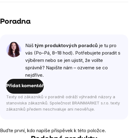
Poradna
Náš
tým produktových poradců
je tu pro
vás (Po–Pá, 8–18 hod). Potřebujete poradit s
výběrem nebo se jen ujistit, že volíte
správně? Napište nám – ozveme se co
nejdříve.
Přidat komentář
Texty od zákazníků v poradně odráží výhradně názory a
stanoviska zákazníků. Společnost BRAINMARKET s.r.o. texty
zákazníků předem neschvaluje ani neověřuje.
Buďte první, kdo napíše příspěvek k této položce.