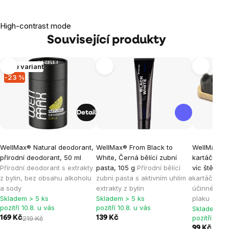
High-contrast mode
Související produkty
Více variant
-23 %
Detail
WellMax® Natural deodorant,
WellMax® From Black to
WellMax® 
přírodní deodorant, 50 ml
White, Černá bělící zubní
kartáček z 
Přírodní deodorant s extrakty
pasta, 105 g
Přírodní bělící
víc štětin
B
z bylin, bez obsahu alkoholu
zubní pasta s aktivním uhlím a
kartáček s 
a sody
extrakty z bylin
účinné ods
Skladem > 5 ks
Skladem > 5 ks
plaku
pozítří 10.8. u vás
pozítří 10.8. u vás
Skladem > 
pozítří 10.8
169 Kč
219 Kč
139 Kč
99 Kč