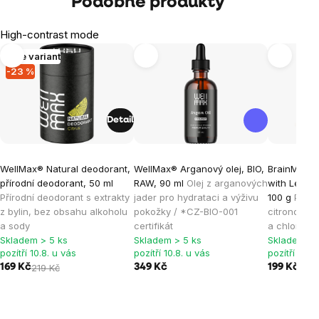
Podobné produkty
High-contrast mode
Více variant
-23 %
Detail
WellMax® Natural deodorant,
WellMax® Arganový olej, BIO,
BrainMax N
přírodní deodorant, 50 ml
RAW, 90 ml
Olej z arganových
with Lemon
Přírodní deodorant s extrakty
jader pro hydrataci a výživu
100 g
Příro
z bylin, bez obsahu alkoholu
pokožky / *CZ-BIO-001
citronovou 
a sody
certifikát
a chlorello
Skladem > 5 ks
Skladem > 5 ks
Skladem > 
pozítří 10.8. u vás
pozítří 10.8. u vás
pozítří 10.8
169 Kč
219 Kč
349 Kč
199 Kč