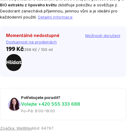
BIO extraktu z lipového květu
zklidňuje pokožku a osvěžuje ji.
Deodorant zanechává příjemnou, jemnou vůni a je ideální pro
každodenní použití.
Detailní informace
Momentálně nedostupné
Možnosti doručení
Dostupnost na prodejnách
199 Kč
398 Kč / 100 ml
Měrná
cena:
Hlídat
Potřebujete poradit?
Volejte ‭+420 555 333 688
Po–Pá: 8:00–18:00
Značka:
WellMax
Kód:
64797