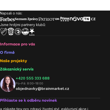
Napsali o nás:
Zápatí
Jsme hrdými partnery klubů:
Informace pro vás
O firmě
Naše projekty
Zákaznický servis
‭+420 555 333 688
Po–Pá: 8:00–18:00
objednavky@brainmarket.cz
Přihlaste se k odběru novinek
a získejte tipy pro zdravý životní styl, exkluzivní akce i