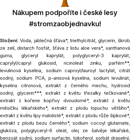
Nákupem podpoříte i české lesy
#stromzaobjednavku!
Složení
: Voda, jablečná šťáva*, triethylcitrát, glycerin, škrob
ze zelí, distarch fosfát, šťáva z listu aloe vera*, xanthanová
guma, glyceryl kaprylát, polyglyceryl-3 kaprylát,
caprylyl/capryl glukosid, ricinoleát zinku, parfém**,
levulinová kyselina, sodium caproyl/lauroyl lactylát, citrát
sodný, sodium PCA, p-anisová kyselina, sodium levulinát,
kyselina citronová, extrakt z černého mechu, hydroxid
sodný, glycerin***, extrakt z květu třezalky tečkované*,
extrakt z kořene kopřivy dvoudomé*, extrakt z květu
měsíčku lékařského*, extrakt z plodu lopuchu většího*,
extrakt z květu lípy malolisté*, extrakt z plodu růže šípkové*,
extrakt z plodu bezu černého*, sodium cocoyl glutamate,
glukóza, polyglyceryl-6 oleát, olej ze šalvěje lékařské,
benzoát sodný, sodium surfactin, tokoferol, sorbát draselný,