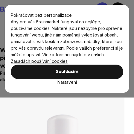
Přejít
Nákupní
na
košík
Pokračovat bez personalizace
obsah
Aby pro vás Brainmarket fungoval co nejlépe,
používáme cookies. Některé jsou nezbytné pro správné
fungování webu, jiné nám pomáhají vylepšovat obsah,
Přírodní kosmetika
Deodoranty
pamatovat si váš košík a zobrazovat nabídky, které jsou
pro vás opravdu relevantní. Podle vašich preferencí si je
WellMax® Natural Roll-on Deodorant,
můžete upravit. Více informací najdete v našich
přírodní kuličkový deodorant, unisex, aloe
Zásadách používání cookies
.
vera, 50 ml
Souhlasím
Přírodní deodorant s extraktem z aloe vera, bez obsahu
alkoholu a sody
Nastavení
Neohodnoceno
Průměrné
hodnocení
produktu
je
0,0
z
5
hvězdiček.