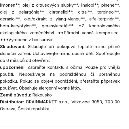
limonen**, olej z citrusových slupky**, linalool**, pinene**,
olej z pelargónie**, citronellol**, citral**, terpineol**,
geraniol**, olej/extrakt z ylang-ylangu**, alfa-terpinén**,
beta-karyofylen**, geranylacetát**. *Z kontrolovaného
ekologického zemědělství. **Přírodní vonná kompozice.
***Vyrobeno z bio surovin.
Skladování
: Skladujte při pokojové teplotě mimo přímé
sluneční záření. Uchovávejte mimo dosah dětí. Spotřebujte
do 6 měsíců od otevření.
upozornění
: Zabraňte kontaktu s očima. Pouze pro vnější
použití. Nepoužívejte na podrážděnou či poraněnou
pokožku. Pokud se objeví podráždění, přestaňte přípravek
používat. Obsahuje alergenní vonné látky.
Země původu
: Rakousko
Distributor
: BRAINMARKET s.r.o., Vítkovice 3053, 703 00
Ostrava, Česká republika.