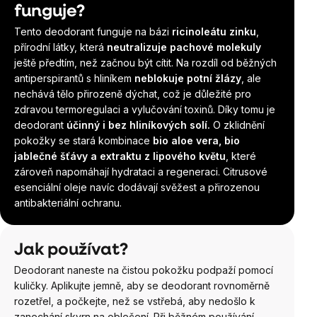
funguje?
Tento deodorant funguje na bázi
ricinoleátu zinku
,
přírodní látky, která
neutralizuje pachové molekuly
ještě předtím, než začnou být cítit. Na rozdíl od běžných
antiperspirantů s hliníkem
neblokuje potní žlázy
, ale
nechává tělo přirozeně dýchat, což je důležité pro
zdravou termoregulaci a vylučování toxinů. Díky tomu je
deodorant
účinný i bez hliníkových solí.
O zklidnění
pokožky se stará kombinace
bio aloe vera, bio
jablečné šťávy a extraktu z lipového květu
, které
zároveň napomáhají hydrataci a regeneraci. Citrusové
esenciální oleje navíc dodávají svěžest a přirozenou
antibakteriální ochranu.
Jak používat?
Deodorant naneste na čistou pokožku podpaží pomocí
kuličky. Aplikujte jemně, aby se deodorant rovnoměrně
rozetřel, a počkejte, než se vstřebá, aby nedošlo k
zanechání skvrn na oblečení. Při běžném používání