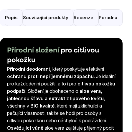
Popis
Související produkty
Recenze
Poradna
Pod
Přírodní složení
pro citlivou
pokožku
Přírodní deodoran
t, který poskytuje efektivní
ochranu proti nepříjemnému zápachu
. Je ideální
pro každodenní použití, a to i pro
citlivou pokožku
podpaží
. Složení je obohaceno o
aloe vera,
jablečnou šťávu a extrakt z lipového květu,
všechny v
BIO kvalitě
, které mají zklidňující a
pečující vlastnosti, takže se hodí pro osoby s
citlivou pokožkou nebo náchylné k podráždění.
Osvěžující vůně
aloe vera zajišťuje příjemný pocit