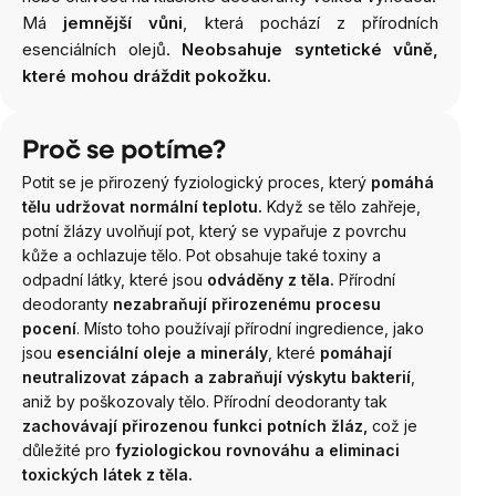
Má
jemnější vůni
, která pochází z přírodních
esenciálních olejů.
Neobsahuje syntetické vůně,
které mohou dráždit pokožku.
Proč se potíme?
Potit se je přirozený fyziologický proces, který
pomáhá
tělu udržovat normální teplotu.
Když se tělo zahřeje,
potní žlázy uvolňují pot, který se vypařuje z povrchu
kůže a ochlazuje tělo. Pot obsahuje také toxiny a
odpadní látky, které jsou
odváděny z těla.
Přírodní
deodoranty
nezabraňují přirozenému procesu
pocení
. Místo toho používají přírodní ingredience, jako
jsou
esenciální oleje a minerály
, které
pomáhají
neutralizovat zápach a zabraňují výskytu bakterií
,
aniž by poškozovaly tělo. Přírodní deodoranty tak
zachovávají přirozenou funkci potních žláz,
což je
důležité pro
fyziologickou rovnováhu a eliminaci
toxických látek z těla.