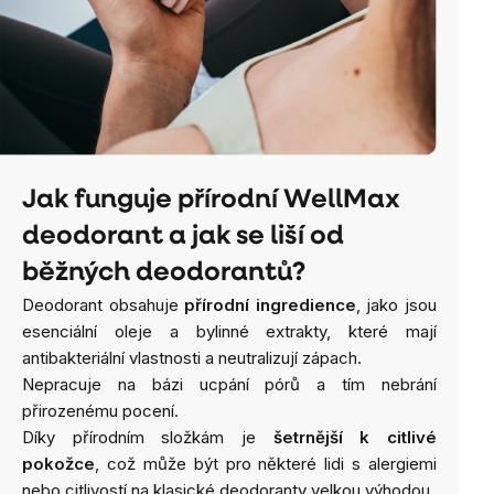
Jak funguje přírodní WellMax
deodorant a jak se liší od
běžných deodorantů?
Deodorant obsahuje
přírodní ingredience
, jako jsou
esenciální oleje a bylinné extrakty, které mají
antibakteriální vlastnosti a neutralizují zápach.
Nepracuje na bázi ucpání pórů a tím nebrání
přirozenému pocení.
Díky přírodním složkám je
šetrnější k citlivé
pokožce
, což může být pro některé lidi s alergiemi
nebo citlivostí na klasické deodoranty velkou výhodou.