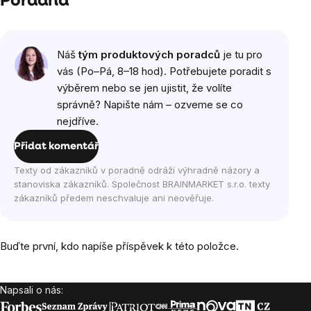
Poradna
Náš
tým produktových poradců
je tu pro
vás (Po–Pá, 8–18 hod). Potřebujete poradit s
výběrem nebo se jen ujistit, že volíte
správně? Napište nám – ozveme se co
nejdříve.
Přidat komentář
Texty od zákazníků v poradně odráží výhradně názory a
stanoviska zákazníků. Společnost BRAINMARKET s.r.o. texty
zákazníků předem neschvaluje ani neověřuje.
Buďte první, kdo napíše příspěvek k této položce.
Napsali o nás:
Zápatí