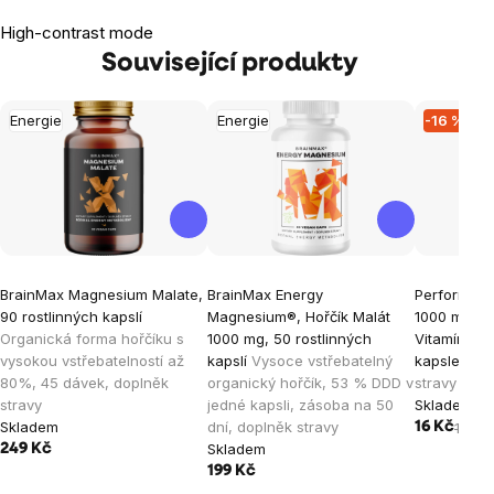
High-contrast mode
Související produkty
Energie
Energie
-16 %
BrainMax Magnesium Malate,
BrainMax Energy
Performan
90 rostlinných kapslí
Magnesium®, Hořčík Malát
1000 mg, (
Organická forma hořčíku s
1000 mg, 50 rostlinných
Vitamín B6),
vysokou vstřebatelností až
kapslí
Vysoce vstřebatelný
kapsle, V
80%, 45 dávek, doplněk
organický hořčík, 53 % DDD v
stravy
stravy
jedné kapsli, zásoba na 50
Skladem
Skladem
dní, doplněk stravy
16 Kč
19 Kč
Skladem
249 Kč
199 Kč