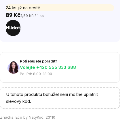
24 ks již na cestě
89 Kč
1,59 Kč / 1 ks
Měrná
cena:
Hlídat
Potřebujete poradit?
Volejte ‭+420 555 333 688
Po–Pá: 8:00–18:00
U tohoto produktu bohužel není možné uplatnit
slevový kód.
Značka:
Eco by Naty
Kód:
23110