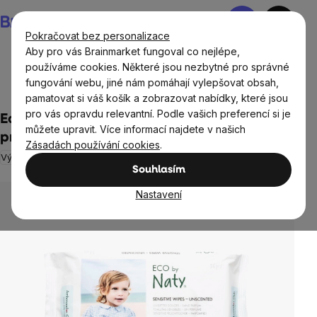
Přejít
Nákupní
na
košík
Pokračovat bez personalizace
obsah
Aby pro vás Brainmarket fungoval co nejlépe,
používáme cookies. Některé jsou nezbytné pro správné
fungování webu, jiné nám pomáhají vylepšovat obsah,
Domov
Ekodrogerie
pamatovat si váš košík a zobrazovat nabídky, které jsou
pro vás opravdu relevantní. Podle vašich preferencí si je
Eco by Naty Vlhčené ubrousky bez vůně -
můžete upravit. Více informací najdete v našich
pro citlivou pokožku (56 ks)
Zásadách používání cookies
.
Výprodej
Neohodnoceno
Průměrné
Souhlasím
hodnocení
produktu
Nastavení
je
0,0
z
5
hvězdiček.