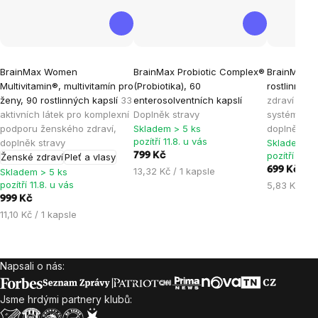
Průměrné
Průměrné
Průměrné
BrainMax Women
BrainMax Probiotic Complex®
BrainMax T
hodnocení
hodnocení
hodnocen
Multivitamin®, multivitamín pro
(Probiotika), 60
rostlinných
produktu
produktu
produktu
ženy, 90 rostlinných kapslí
33
enterosolventních kapslí
zdraví rep
je
je
je
aktivních látek pro komplexní
Doplněk stravy
systému pr
podporu ženského zdraví,
Skladem > 5 ks
doplněk st
4,9
4,8
4,8
pozítří 11.8. u vás
doplněk stravy
Skladem > 
z
z
z
pozítří 11.8.
799 Kč
Ženské zdraví
Pleť a vlasy
5
5
5
Měrná
699 Kč
13,32 Kč / 1 kapsle
Skladem > 5 ks
hvězdiček.
hvězdiček.
hvězdiček
pozítří 11.8. u vás
cena:
Měrná
5,83 Kč / 1
cena:
999 Kč
Měrná
11,10 Kč / 1 kapsle
cena:
Napsali o nás:
Zápatí
Jsme hrdými partnery klubů: