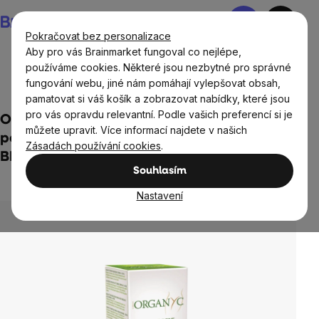
Přejít
Nákupní
na
košík
Pokračovat bez personalizace
obsah
Aby pro vás Brainmarket fungoval co nejlépe,
používáme cookies. Některé jsou nezbytné pro správné
fungování webu, jiné nám pomáhají vylepšovat obsah,
Přírodní kosmetika
Péče o tělo
pamatovat si váš košík a zobrazovat nabídky, které jsou
pro vás opravdu relevantní. Podle vašich preferencí si je
Organyc - Sprchový gel pro citlivou
můžete upravit. Více informací najdete v našich
pokožku a intimní hygienu s heřmánkem,
Zásadách používání cookies
.
BIO 250 ml
Souhlasím
3 hodnocení
Průměrné
Nastavení
hodnocení
produktu
je
5,0
z
5
hvězdiček.