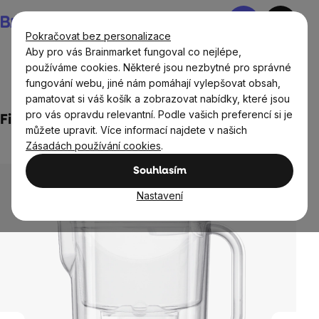
Přejít
Nákupní
na
košík
Pokračovat bez personalizace
obsah
Aby pro vás Brainmarket fungoval co nejlépe,
používáme cookies. Některé jsou nezbytné pro správné
fungování webu, jiné nám pomáhají vylepšovat obsah,
Domov
Vodní filtry a konvice
pamatovat si váš košík a zobrazovat nabídky, které jsou
pro vás opravdu relevantní. Podle vašich preferencí si je
Filtrační konvice Aquaphor Fresh, bílá, 3,2 l
můžete upravit. Více informací najdete v našich
Neohodnoceno
Zásadách používání cookies
.
Průměrné
hodnocení
Souhlasím
produktu
je
Nastavení
0,0
z
5
hvězdiček.