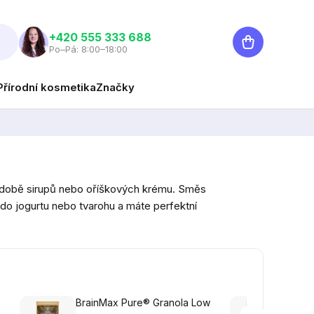
Nákupní
‭+420 555 333 688
Po–Pá: 8:00–18:00
košík
Přírodní kosmetika
Značky
v podobě sirupů nebo oříškových krému. Směs
do jogurtu nebo tvarohu a máte perfektní
BrainMax Pure® Granola Low
Brain