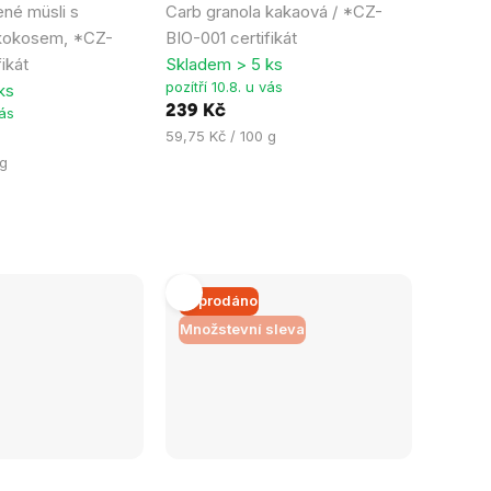
né müsli s
Carb granola kakaová / *CZ-
je
 kokosem, *CZ-
BIO-001 certifikát
5,0
ikát
Skladem > 5 ks
z
pozítří 10.8. u vás
ks
5
239 Kč
vás
hvězdiček.
Měrná
59,75 Kč / 100 g
cena:
 g
Vyprodáno
Množstevní sleva
Průměrné