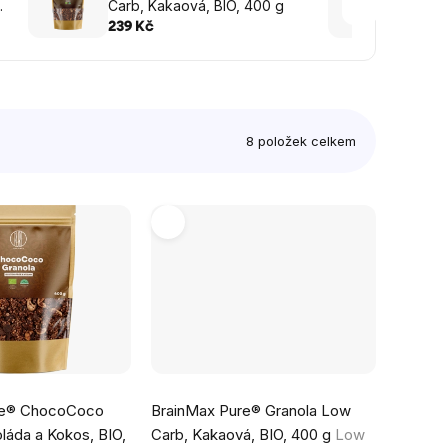
Carb, Kakaová, BIO, 400 g
Carb,
239 Kč
239 K
8
položek celkem
Průměrné
re® ChocoCoco
BrainMax Pure® Granola Low
hodnocení
láda a Kokos, BIO,
Carb, Kakaová, BIO, 400 g
Low
produktu