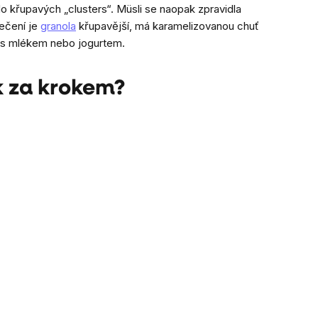
o křupavých „clusters“. Müsli se naopak zpravidla
ečení je
granola
křupavější, má karamelizovanou chuť
vá s mlékem nebo jogurtem.
k za krokem?