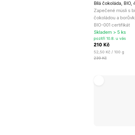
Bílá čokoláda, BIO, 
je
Zapečené müsli s bí
4,9
čokoládou a borůvk
z
BIO-001 certifikát
5
Skladem > 5 ks
hvězdiček.
pozítří 10.8. u vás
210 Kč
Měrná
52,50 Kč / 100 g
cena:
239 Kč
Průměrné