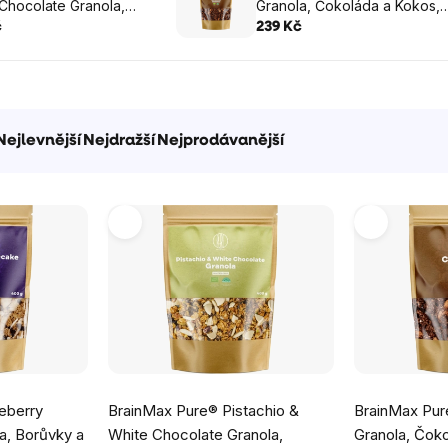
Chocolate Granola,
Granola, Čokoláda a Kokos,
ie a bílá čokoláda, BIO,
BIO, 400 g
č
239 Kč
Nejlevnější
Nejdražší
Nejprodávanější
Průměrné
Průměrné
eberry
BrainMax Pure® Pistachio &
BrainMax Pu
hodnocení
hodnocení
a, Borůvky a
White Chocolate Granola,
Granola, Čoko
produktu
produktu