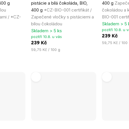
400 g
pistácie a bílá čokoláda, BIO,
400 g
Zapeče
je
je
lou
400 g
*CZ-BIO-001 certifikát /
čokoládou a
5,0
5,0
ami / *CZ-
Zapečené vločky s pistáciemi a
BIO-001 certif
z
z
bílou čokoládou
Skladem > 5 
5
5
pozítří 10.8. u 
Skladem > 5 ks
hvězdiček.
hvězdiček.
239 Kč
pozítří 10.8. u vás
Měrná
59,75 Kč / 100
239 Kč
cena:
Měrná
59,75 Kč / 100 g
cena:
Průměrné
Průměrné