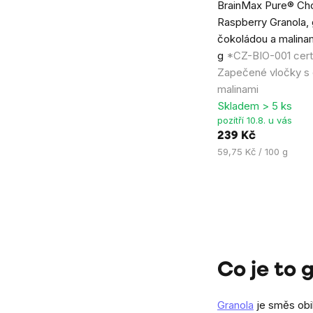
BrainMax Pure® Ch
hodnocení
Raspberry Granola, 
produktu
čokoládou a malinam
je
g
*CZ-BIO-001 certi
5,0
Zapečené vločky s 
z
malinami
5
Skladem > 5 ks
hvězdiček.
pozítří 10.8. u vás
239 Kč
Měrná
59,75 Kč / 100 g
cena:
Ovládací
prvky
výpisu
Co je to 
Granola
je směs obi