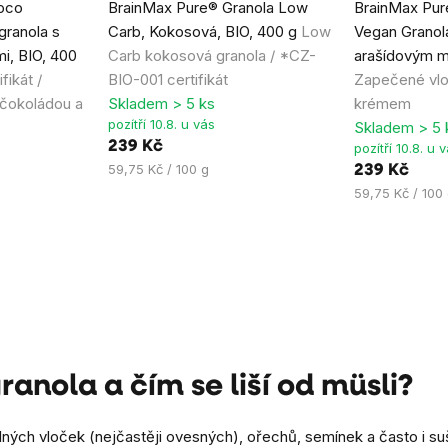
oco
BrainMax Pure® Granola Low
BrainMax Pur
hodnocení
hodnocení
granola s
Carb, Kokosová, BIO, 400 g
Low
Vegan Granola
produktu
produktu
i, BIO, 400
Carb kokosová granola / *CZ-
arašídovým m
je
je
fikát /
BIO-001 certifikát
Zapečené vlo
5,0
4,5
čokoládou a
Skladem > 5 ks
krémem
z
z
pozítří 10.8. u vás
Skladem > 5 
5
5
239 Kč
pozítří 10.8. u 
hvězdiček.
hvězdiček.
Měrná
59,75 Kč / 100 g
239 Kč
cena:
Měrná
59,75 Kč / 100
cena:
granola a čím se liší od müsli?
lných vloček (nejčastěji ovesných), ořechů, semínek a často i 