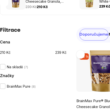
Cheesecake Granola,
White 
Borůvky a Bílá čokoláda, BIO,
239 Kč
pistác
239 K
210 Kč
400 g
400 g
Postranní
Filtrace
Řazení
Doporučujeme
panel
produktů
Cena
210
Kč
239
Kč
Výpis
–12 %
produktů
Na skladě
7
Značky
BrainMax Pure
8
Průměrné
BrainMax Pure® Blu
hodnocení
Cheesecake Granol
produktu