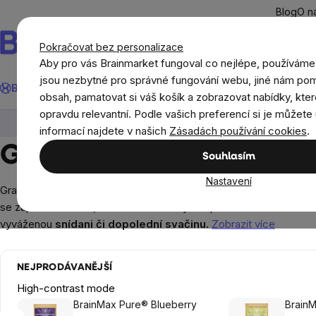
Přejít
Blog
O n
na
obsah
Pokračovat bez personalizace
Aby pro vás Brainmarket fungoval co nejlépe, používáme
Hledat
jsou nezbytné pro správné fungování webu, jiné nám pom
BrainMax®
Léto
Ušetři
Cíle
Doplňky stravy a výživa
Novi
obsah, pamatovat si váš košík a zobrazovat nabídky, kter
opravdu relevantní. Podle vašich preferencí si je můžete 
Potraviny
Cereálie, obiloviny, pseudoobiloviny
informací najdete v našich
Zásadách používání cookies
.
Granola
Souhlasím
Nastavení
Granola je zapečená
směs
různých druhů
ořechů, semínek a 
se zapéká v troubě, dokud nezačne být křupavá a voňavá. Granolu
vyváženou
snídani či dopolední svačinu.
Zobrazit více
NEJPRODÁVANĚJŠÍ
High-contrast mode
BrainMax Pure® Blueberry
BrainM