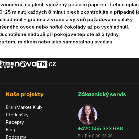
ovnoměrně na plech vyložený pečicím papírem. Lehce upláce
0–25 minut; každých 8 minut plech zkontrolujte a případně j
ychladnout – granola ztvrdne a vytvoří požadované shluky.
sušeného ovoce nebo hořké čokolády až po vychladnutí.
zduchotěsné nádobě při pokojové teplotě až 3 týdny.
ogurtem, mlékem nebo jako samostatnou svačinu.
Naše projekty
Zákaznický servis
BrainMarket Klub
Přednášky
Recepty
‭+420 555 333 688
Blog
Po–Pá: 8:00–18:00
Podcasty