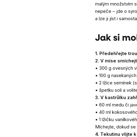
malým množstvím sla
nepeče – jde o syr
a lze ji jíst i sam
Jak si mo
1. Předehřejte tro
2. V míse smíchej
• 300 g ovesných v
• 100 g nasekaných
• 2 lžíce semínek (
• špetku soli a volit
3. V kastrůlku za
• 60 ml medu či jav
• 40 ml kokosového
• 1 lžičku vanilkové
Míchejte, dokud se 
4. Tekutinu vlijte