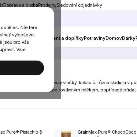
ás
Doprava a platba
Prodejny
Sledování objednávky
 cookies. Některé
áhají vylepšovat
nky
Muži
Ženy
Děti
Oblečení a doplňky
Potraviny
Domov
Dárky
é jsou pro vás
upravit. Více
Granola
ovoce
. Často se také přidávají vločky, kakao či různá sladidla 
 stačí zalít klasickým nebo rostlinným mlékem, popřípadě přidat 
ax Pure® Pistachio &
BrainMax Pure® ChocoCoco