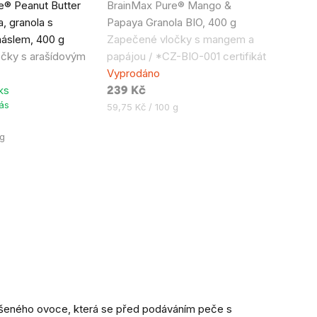
e® Peanut Butter
BrainMax Pure® Mango &
hodnocení
, granola s
Papaya Granola BIO, 400 g
produktu
áslem, 400 g
Zapečené vločky s mangem a
je
čky s arašídovým
papájou / *CZ-BIO-001 certifikát
5,0
Vyprodáno
z
ks
239 Kč
5
vás
Měrná
59,75 Kč / 100 g
hvězdiček.
cena:
 g
sušeného ovoce, která se před podáváním peče s