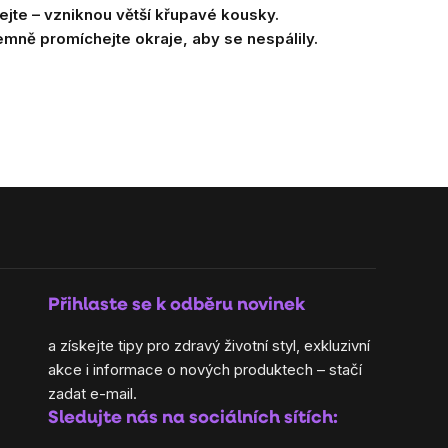
jte – vzniknou větší křupavé kousky.
emně promíchejte okraje, aby se nespálily.
Přihlaste se k odběru novinek
a získejte tipy pro zdravý životní styl, exkluzivní
akce i informace o nových produktech – stačí
zadat e-mail.
Sledujte nás na sociálních sítích: