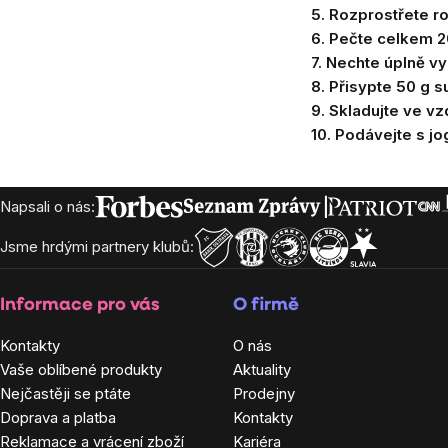
5. Rozprostřete r
6. Pečte celkem 2
7. Nechte úplně v
8. Přisypte 50 g 
9. Skladujte ve v
10. Podávejte s j
Zápatí
Napsali o nás:
Jsme hrdými partnery klubů:
Informace pro vás
O firmě
Kontakty
O nás
Vaše oblíbené produkty
Aktuality
Nejčastěji se ptáte
Prodejny
Doprava a platba
Kontakty
Reklamace a vrácení zboží
Kariéra