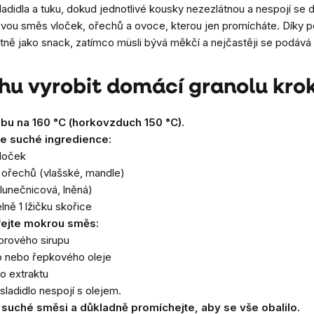
didla a tuku, dokud jednotlivé kousky nezezlátnou a nespojí se d
ovou směs vloček, ořechů a ovoce, kterou jen promícháte. Díky p
ostatně jako snack, zatímco müsli bývá měkčí a nejčastěji se podá
hu vyrobit domácí granolu kro
ubu na 160 °C (horkovzduch 150 °C).
te suché ingredience:
loček
 ořechů (vlašské, mandle)
slunečnicová, lněná)
elně 1 lžičku skořice
hřejte mokrou směs:
orového sirupu
 nebo řepkového oleje
ho extraktu
sladidlo nespojí s olejem.
 k suché směsi a důkladně promíchejte, aby se vše obalilo.