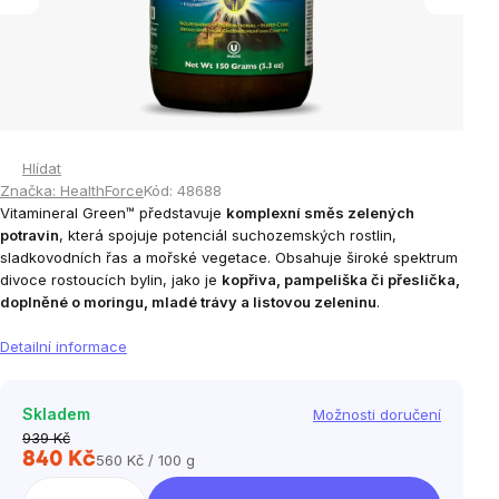
Hlídat
Značka:
HealthForce
Kód:
48688
Vitamineral Green™ představuje
komplexní směs zelených
potravin
, která spojuje potenciál suchozemských rostlin,
sladkovodních řas a mořské vegetace. Obsahuje široké spektrum
divoce rostoucích bylin, jako je
kopřiva, pampeliška či přeslička,
doplněné o moringu, mladé trávy a listovou zeleninu
.
Detailní informace
Skladem
Možnosti doručení
939 Kč
840 Kč
560 Kč / 100 g
Měrná
cena: