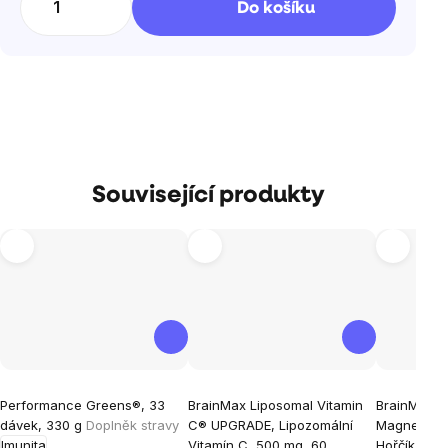
Do košíku
Související produkty
Průměrné
Průměrné
Průměrné
Performance Greens®, 33
BrainMax Liposomal Vitamin
BrainMax Dr
hodnocení
hodnocení
hodnocen
dávek, 330 g
Doplněk stravy
C® UPGRADE, Lipozomální
Magnesium®,
produktu
produktu
produktu
Imunita
Vitamín C, 500 mg, 60
Hořčík malá