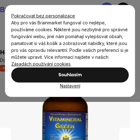
Přejít
Nákupní
na
košík
Pokračovat bez personalizace
obsah
Aby pro vás Brainmarket fungoval co nejlépe,
používáme cookies. Některé jsou nezbytné pro správné
fungování webu, jiné nám pomáhají vylepšovat obsah,
Ušetři
pamatovat si váš košík a zobrazovat nabídky, které jsou
pro vás opravdu relevantní. Podle vašich preferencí si je
HealthForce Vitamineral Green™, 150 g
můžete upravit. Více informací najdete v našich
Doplněk stravy
Zásadách používání cookies
.
–10 %
Akce
Výprodej
Neohodnoceno
Průměrné
Souhlasím
hodnocení
produktu
Nastavení
je
0,0
z
5
hvězdiček.