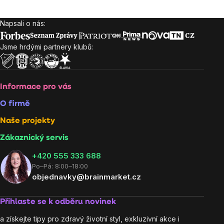
Napsali o nás:
Zápatí
Jsme hrdými partnery klubů:
Informace pro vás
O firmě
Naše projekty
Zákaznický servis
‭+420 555 333 688
Po–Pá: 8:00–18:00
objednavky@brainmarket.cz
Přihlaste se k odběru novinek
a získejte tipy pro zdravý životní styl, exkluzivní akce i