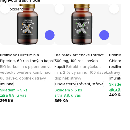
High-contrast mode
Antioxidant
Tip
BrainMax Curcumin &
BrainMax Artichoke Extract,
BrainMax S
Piperine, 60 rostlinných kapslí
500 mg, 100 rostlinných
Chlorella 2
BIO kurkumin s piperinem ve
kapslí
Extrakt z artyčoku s
rostlinných
vědecky ověřené kombinaci,
min. 2 % cynarinu, 100 dávek,
stravy
60 dávek, doplněk stravy
doplněk stravy
Imunita
Imunita
Cholesterol
Trávení, střeva
Skladem > 
zítra 8.8. u
Skladem > 5 ks
Skladem > 5 ks
zítra 8.8. u vás
zítra 8.8. u vás
449 Kč
399 Kč
369 Kč