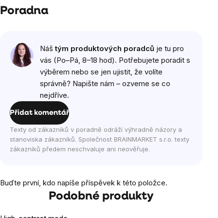
Poradna
Náš
tým produktových poradců
je tu pro
vás (Po–Pá, 8–18 hod). Potřebujete poradit s
výběrem nebo se jen ujistit, že volíte
správně? Napište nám – ozveme se co
nejdříve.
Přidat komentář
Texty od zákazníků v poradně odráží výhradně názory a
stanoviska zákazníků. Společnost BRAINMARKET s.r.o. texty
zákazníků předem neschvaluje ani neověřuje.
Buďte první, kdo napíše příspěvek k této položce.
Podobné produkty