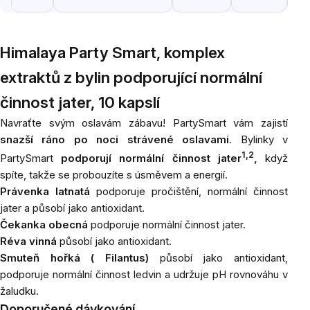
Himalaya Party Smart, komplex
extraktů z bylin podporující normální
činnost jater, 10 kapslí
Navraťte svým oslavám zábavu! PartySmart vám zajistí
snazší ráno po noci strávené oslavami
. Bylinky v
1,2
PartySmart
podporují normální činnost jater
,
když
spíte, takže se probouzíte s úsměvem a energií.
Právenka latnatá
podporuje pročištění, normální činnost
jater a působí jako antioxidant.
Čekanka obecná
podporuje normální činnost jater.
Réva vinná
působí jako antioxidant.
Smuteň hořká ( Filantus)
působí jako antioxidant,
podporuje normální činnost ledvin a udržuje pH rovnováhu v
žaludku.
Doporučené dávkování