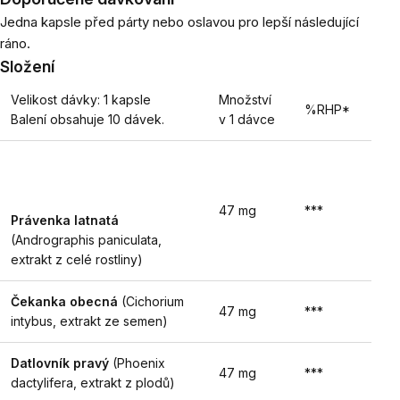
Jedna kapsle před párty nebo oslavou pro lepší následující
ráno.
Složení
Velikost dávky: 1
kapsle
Množství
%RHP*
Balení obsahuje 10 dávek.
v 1 dávce
47 mg
***
Právenka latnatá
(Andrographis paniculata,
extrakt z celé rostliny)
Čekanka obecná
(Cichorium
47 mg
***
intybus, extrakt ze semen)
Datlovník pravý
(Phoenix
47 mg
***
dactylifera, extrakt z plodů)