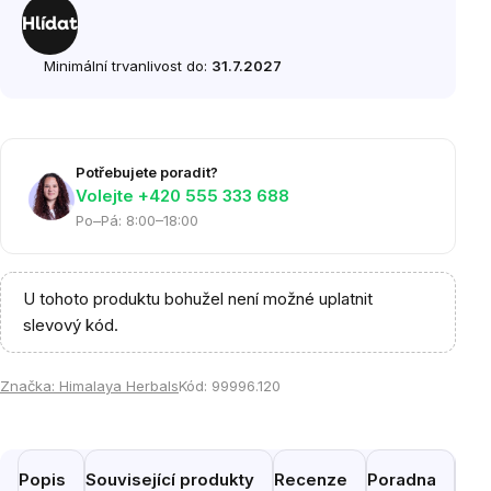
cena:
Hlídat
Minimální trvanlivost do:
31.7.2027
Potřebujete poradit?
Volejte ‭+420 555 333 688
Po–Pá: 8:00–18:00
U tohoto produktu bohužel není možné uplatnit
slevový kód.
Značka:
Himalaya Herbals
Kód:
99996.120
Popis
Související produkty
Recenze
Poradna
Pod