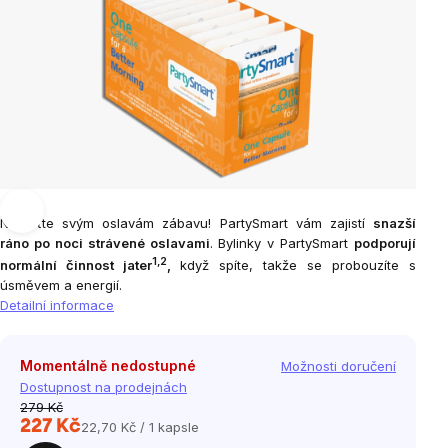
Navraťte svým oslavám zábavu! PartySmart vám zajistí
snazší
ráno po noci strávené oslavami
. Bylinky v PartySmart
podporují
1,2
normální činnost jater
,
když spíte, takže se probouzíte s
úsměvem a energií.
Detailní informace
Momentálně nedostupné
Možnosti doručení
Dostupnost na prodejnách
279 Kč
227 Kč
22,70 Kč / 1 kapsle
Měrná