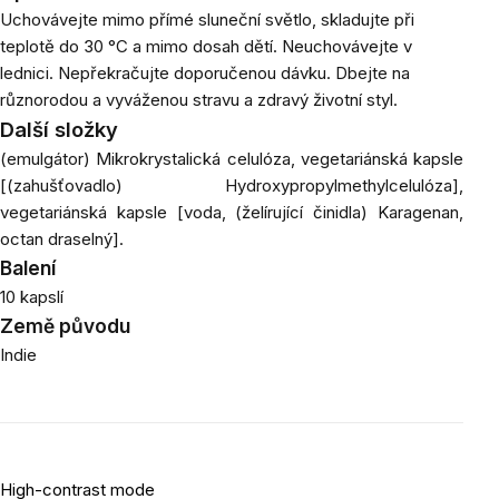
Uchovávejte mimo přímé sluneční světlo, skladujte při
teplotě do 30 °C a mimo dosah dětí. Neuchovávejte v
lednici. Nepřekračujte doporučenou dávku. Dbejte na
různorodou a vyváženou stravu a zdravý životní styl.
Další složky
(emulgátor) Mikrokrystalická celulóza, vegetariánská kapsle
[(zahušťovadlo) Hydroxypropylmethylcelulóza],
vegetariánská kapsle [voda, (želírující činidla) Karagenan,
octan draselný].
Balení
10 kapslí
Země původu
Indie
High-contrast mode