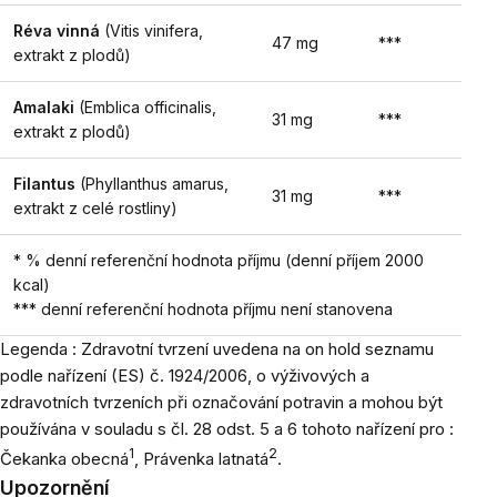
Réva vinná
(Vitis vinifera,
47 mg
***
extrakt z plodů)
Amalaki
(Emblica officinalis,
31 mg
***
extrakt z plodů)
Filantus
(Phyllanthus amarus,
31 mg
***
extrakt z celé rostliny)
* % denní referenční hodnota příjmu (denní příjem 2000
kcal)
*** denní referenční hodnota příjmu není stanovena
Legenda : Zdravotní tvrzení uvedena na on hold seznamu
podle nařízení (ES) č. 1924/2006, o výživových a
zdravotních tvrzeních při označování potravin a mohou být
používána v souladu s čl. 28 odst. 5 a 6 tohoto nařízení pro :
1
2
Čekanka obecná
, Právenka latnatá
.
Upozornění