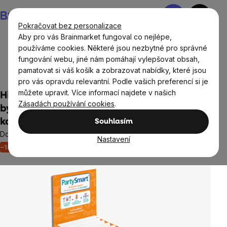
Přejít
Nákupní
na
košík
Pokračovat bez personalizace
obsah
Aby pro vás Brainmarket fungoval co nejlépe,
používáme cookies. Některé jsou nezbytné pro správné
fungování webu, jiné nám pomáhají vylepšovat obsah,
Doplňky stravy a výživa
Doplňky stravy podle orgánů a
pamatovat si váš košík a zobrazovat nabídky, které jsou
částí těla
Játra, ledviny
pro vás opravdu relevantní. Podle vašich preferencí si je
můžete upravit. Více informací najdete v našich
Himalaya Party Smart, komplex extraktů z
Zásadách používání cookies
.
bylin podporující normální činnost jater, 10
kapslí
Souhlasím
Doplněk stravy
Nastavení
–18 %
Akce
Výprodej
Neohodnoceno
Průměrné
hodnocení
produktu
je
0,0
z
5
hvězdiček.