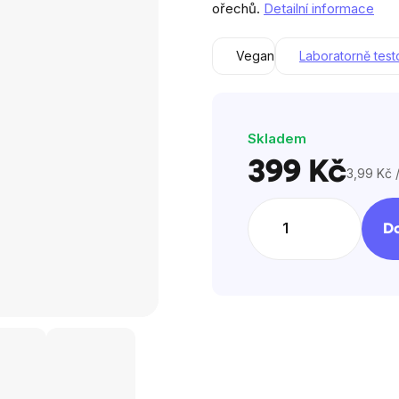
ořechů.
Detailní informace
z
5
Vegan
Laboratorně tes
hvězdiček.
Skladem
399 Kč
3,99 Kč /
Měrná
cena:
Do