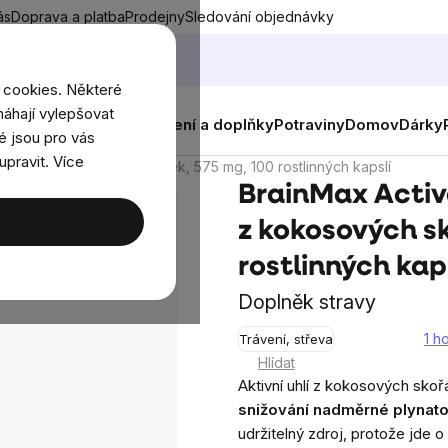
ás
Doprava a platba
Prodejny
Sledování objednávky
 cookies. Některé
áhají vylepšovat
nky
Muži
Ženy
Děti
Oblečení a doplňky
Potraviny
Domov
Dárky
é jsou pro vás
upravit. Více
 uhlí z kokosových skořápek, 575 mg, 100 rostlinných kapslí
BrainMax Activa
z kokosových s
rostlinných kap
Doplněk stravy
1 h
Trávení, střeva
Průměrné
Hlídat
hodnocení
Aktivní uhlí z kokosových skoř
produktu
snižování nadměrné plynatos
je
udržitelný zdroj, protože jde 
5,0