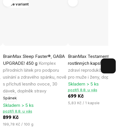
Více variant
Průměrné
Průměrné
BrainMax Sleep Faster®, GABA
BrainMax Testamento®, 120
hodnocení
hodnocení
UPGRADE! 450 g
Komplex
rostlinných kapslí
K podpoře
produktu
produktu
přírodních látek pro podporu
zdraví reprodukčního systému
je
je
,
usínání a zdravého spánku, nově
pro muže i ženy, doplněk strav
4,5
4,8
s příchutí lesního ovoce, 30
Skladem > 5 ks
z
z
pozítří 8.8. u vás
dávek, doplněk stravy
5
5
699 Kč
Spánek
hvězdiček.
hvězdiček.
Měrná
5,83 Kč / 1 kapsle
Skladem > 5 ks
cena:
pozítří 8.8. u vás
899 Kč
Měrná
199,78 Kč / 100 g