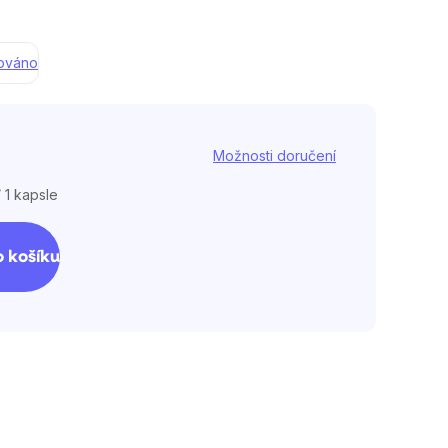
továno
Možnosti doručení
 1 kapsle
 košíku