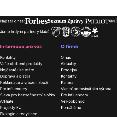
cena:
Zápatí
Napsali o nás:
Jsme hrdými partnery klubů:
Informace pro vás
O firmě
Kontakty
O nás
Vaše oblíbené produkty
Aktuality
Nejčastěji se ptáte
Prodejny
Doprava a platba
Kontakty
Reklamace a vrácení zboží
Kariéra
Pro influencery
Vlastní potravinářská výroba
Sleva pro bezpečnostní složky
Pro influencery
Affiliate
Velkoobchod
Projekty EU
Pomáháme
Ekologie a recyklace