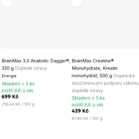
Průměrné
Průměrné
BrainMax 3.0 Anabolic Dagger®,
BrainMax Creatine®
hodnocení
hodnocení
320 g
Doplněk stravy
Monohydrate, Kreatin
produktu
produktu
monohydrát, 500 g
Organická
Energie
je
je
sloučenina pro podporu výkonu
Skladem > 5 ks
4,7
4,9
pozítří 8.8. u vás
doplněk stravy
z
z
699 Kč
Skladem > 5 ks
5
5
Měrná
218,44 Kč / 100 g
pozítří 8.8. u vás
hvězdiček.
hvězdiček.
cena:
439 Kč
Měrná
87,80 Kč / 100 g
cena: