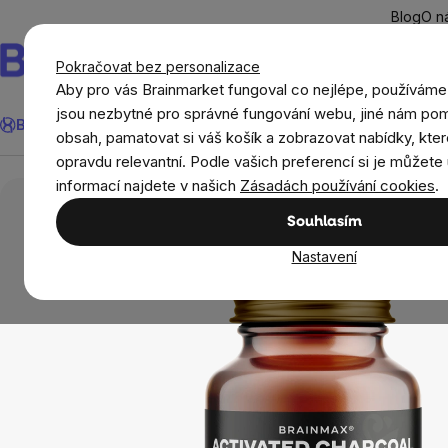
Přejít
Blog
O n
na
obsah
Pokračovat bez personalizace
Aby pro vás Brainmarket fungoval co nejlépe, používáme
Hledat
jsou nezbytné pro správné fungování webu, jiné nám pom
BrainMax®
Léto
Ušetři
Cíle
Doplňky stravy a výživa
Novi
obsah, pamatovat si váš košík a zobrazovat nabídky, kter
opravdu relevantní. Podle vašich preferencí si je můžete 
BrainMax®
BrainMax Activated Charcoal, aktivní
informací najdete v našich
Zásadách používání cookies
.
Souhlasím
Nastavení