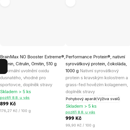
Průměrné
Průměrné
BrainMax NO Booster Extreme®,
Performance Protein®, nativní
hodnocení
hodnocení
Arginin, Citrulin, Ornitin, 510 g
syrovátkový protein, čokoláda,
produktu
produktu
Maximální uvolnění oxidu
1000 g
Nativní syrovátkový
je
je
dusnatého, vhodné pro
protein s kravským kolostrem a
4,9
4,8
sportovce, doplněk stravy
grass-fed hovězím kolagenem,
z
z
Skladem > 5 ks
doplněk stravy
5
5
pozítří 8.8. u vás
Pohybový aparát
Výživa svalů
hvězdiček.
hvězdiček.
899 Kč
Skladem > 5 ks
Měrná
176,27 Kč / 100 g
pozítří 8.8. u vás
cena:
999 Kč
Měrná
99,90 Kč / 100 g