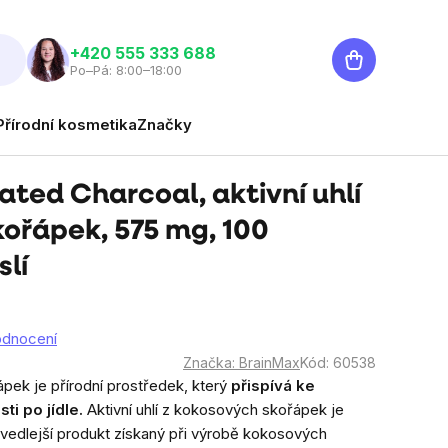
Nákupní
‭+420 555 333 688
Po–Pá: 8:00–18:00
košík
Přírodní kosmetika
Značky
ted Charcoal, aktivní uhlí
kořápek, 575 mg, 100
slí
odnocení
Značka:
BrainMax
Kód:
60538
ápek je přírodní prostředek, který
přispívá ke
ti po jídle.
Aktivní uhlí z kokosových skořápek je
o vedlejší produkt získaný při výrobě kokosových