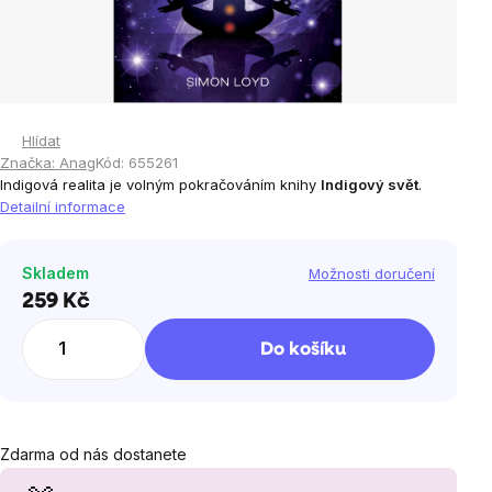
Hlídat
Značka:
Anag
Kód:
655261
Indigová realita je volným pokračováním knihy
Indigový svět
.
Detailní informace
Skladem
Možnosti doručení
259 Kč
Měrná
cena:
Do košíku
Zdarma od nás dostanete