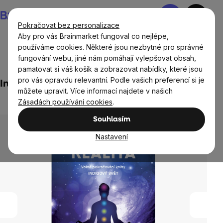
Přejít
Nákupní
na
košík
Pokračovat bez personalizace
obsah
Aby pro vás Brainmarket fungoval co nejlépe,
používáme cookies. Některé jsou nezbytné pro správné
fungování webu, jiné nám pomáhají vylepšovat obsah,
Domov
Knihy
pamatovat si váš košík a zobrazovat nabídky, které jsou
pro vás opravdu relevantní. Podle vašich preferencí si je
Indigová realita - Simon Loyd
můžete upravit. Více informací najdete v našich
1 hodnocení
Zásadách používání cookies
.
Průměrné
hodnocení
Souhlasím
produktu
je
Nastavení
5,0
z
5
hvězdiček.