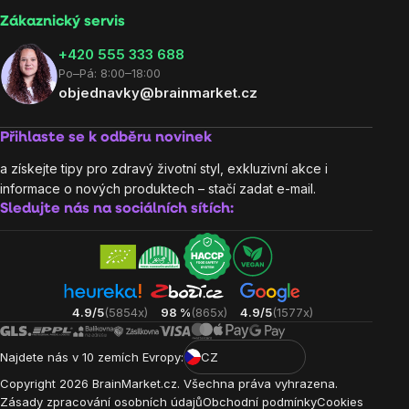
Zákaznický servis
‭+420 555 333 688
Po–Pá: 8:00–18:00
objednavky@brainmarket.cz
Přihlaste se k odběru novinek
a získejte tipy pro zdravý životní styl, exkluzivní akce i
informace o nových produktech – stačí zadat e-mail.
Sledujte nás na sociálních sítích:
4.9/5
(5854x)
98 %
(865x)
4.9/5
(1577x)
Najdete nás v 10 zemích Evropy:
CZ
Copyright
2026
BrainMarket.cz. Všechna práva vyhrazena.
Zásady zpracování osobních údajů
Obchodní podmínky
Cookies