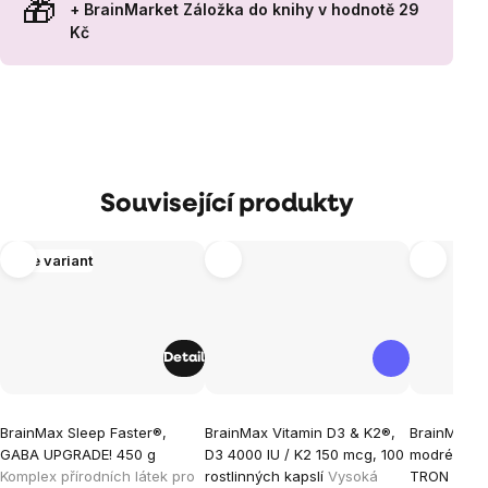
+ BrainMarket Záložka do knihy
v hodnotě 29
Kč
Související produkty
Více variant
Detail
Průměrné
Průměrné
Průměrné
BrainMax Sleep Faster®,
BrainMax Vitamin D3 & K2®,
BrainMax br
hodnocení
hodnocení
hodnocen
GABA UPGRADE! 450 g
D3 4000 IU / K2 150 mcg, 100
modrého a 
produktu
produktu
produktu
Komplex přírodních látek pro
rostlinných kapslí
Vysoká
TRON
Brýl