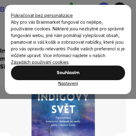
Přejít
Nákupní
na
košík
Pokračovat bez personalizace
obsah
Aby pro vás Brainmarket fungoval co nejlépe,
používáme cookies. Některé jsou nezbytné pro správné
fungování webu, jiné nám pomáhají vylepšovat obsah,
Domov
Knihy
pamatovat si váš košík a zobrazovat nabídky, které jsou
pro vás opravdu relevantní. Podle vašich preferencí si je
Indigový svět – Transformace kreativních
můžete upravit. Více informací najdete v našich
myšlenek do reality podle kvantové fyziky -
Zásadách používání cookies
.
Simon Loyd
Souhlasím
1 hodnocení
Průměrné
Nastavení
hodnocení
produktu
je
5,0
z
5
hvězdiček.