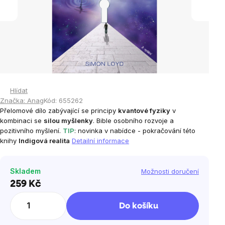
Hlídat
Značka:
Anag
Kód:
655262
Přelomové dílo zabývající se principy
kvantové fyziky
v
kombinaci se
silou myšlenky
. Bible osobního rozvoje a
pozitivního myšlení.
TIP
: novinka v nabídce - pokračování této
knihy
Indigová realita
Detailní informace
Skladem
Možnosti doručení
259 Kč
Měrná
cena:
Do košíku