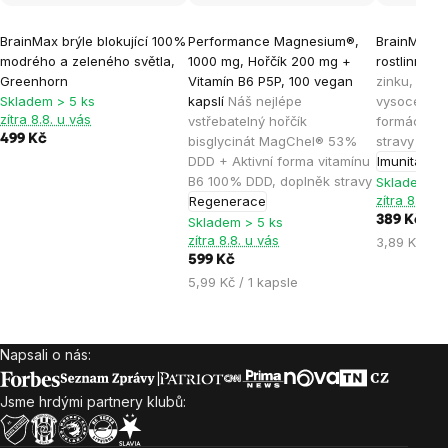
Průměrné
Průměrné
Průměrné
BrainMax brýle blokující 100%
Performance Magnesium®,
BrainMax Z
hodnocení
hodnocení
hodnocen
modrého a zeleného světla,
1000 mg, Hořčík 200 mg +
rostlinných
produktu
produktu
produktu
Greenhorn
Vitamín B6 P5P, 100 vegan
zinku, mědi
je
je
je
Skladem > 5 ks
kapslí
Náš nejlépe
vysoce bio
zítra 8.8. u vás
vstřebatelný hořčík
formách, 1
4,4
4,9
4,9
499 Kč
bisglycinát MagChel® 53%
stravy
z
z
z
DDD + Aktivní forma vitamínu
Imunita
5
5
5
B6 100% DDD, doplněk stravy
Skladem > 
hvězdiček.
hvězdiček.
hvězdiček
zítra 8.8. u
Regenerace
389 Kč
Skladem > 5 ks
zítra 8.8. u vás
Měrná
3,89 Kč / 1
599 Kč
cena:
Měrná
5,99 Kč / 1 kapsle
cena:
Napsali o nás:
Zápatí
Jsme hrdými partnery klubů: