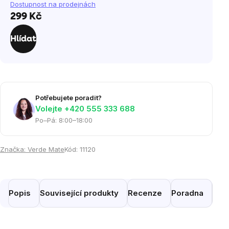
Dostupnost na prodejnách
299 Kč
Měrná
cena:
Hlídat
Potřebujete poradit?
Volejte ‭+420 555 333 688
Po–Pá: 8:00–18:00
Značka:
Verde Mate
Kód:
11120
Popis
Související produkty
Recenze
Poradna
Pod