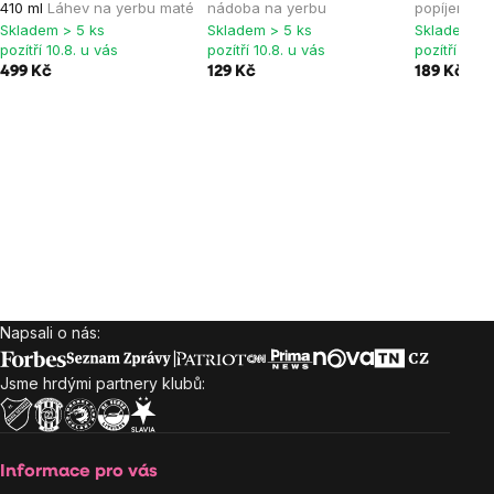
410 ml
Láhev na yerbu maté
nádoba na yerbu
popíjení ye
Skladem > 5 ks
Skladem > 5 ks
Skladem > 
pozítří 10.8. u vás
pozítří 10.8. u vás
pozítří 10.8
499 Kč
129 Kč
189 Kč
Napsali o nás:
Zápatí
Jsme hrdými partnery klubů:
Informace pro vás