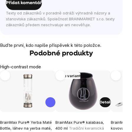
Přidat komentář
Texty od zákazníků v poradně odráží výhradně názory a
stanoviska zákazníků. Společnost BRAINMARKET s.r.o. texty
zákazníků předem neschvaluje ani neověřuje.
Buďte první, kdo napíše příspěvek k této položce.
Podobné produkty
High-contrast mode
Více variant
Detail
BrainMax Pure® Yerba Maté
BrainMax Pure® kalabasa,
BrainMax P
Bottle, láhev na yerba maté,
400 ml
Tradiční keramická
kovová
Ner