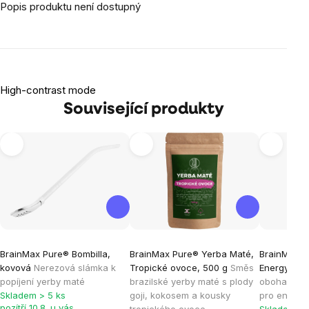
Popis produktu není dostupný
High-contrast mode
Související produkty
BrainMax Pure® Bombilla,
BrainMax Pure® Yerba Maté,
BrainMax P
kovová
Nerezová slámka k
Tropické ovoce, 500 g
Směs
Energy, 50
popíjení yerby maté
brazilské yerby maté s plody
obohacena 
Skladem > 5 ks
goji, kokosem a kousky
pro energii
pozítří 10.8. u vás