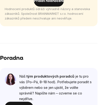
Přidat hodnocení
hvězdiček.
Hodnocení produktů odráží výhradně názory a stanoviska
zákazníků. Společnost BRAINMARKET s.r.o. hodnocení
zákazníků předem neschvaluje ani neověřuje.
Výpis
hodnocení
Poradna
Náš
tým produktových poradců
je tu pro
vás (Po–Pá, 8–18 hod). Potřebujete poradit s
výběrem nebo se jen ujistit, že volíte
správně? Napište nám – ozveme se co
nejdříve.