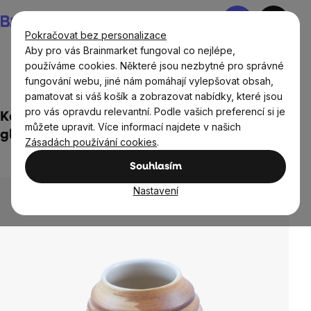
Přejít
Nákupní
na
košík
Pokračovat bez personalizace
obsah
Aby pro vás Brainmarket fungoval co nejlépe,
používáme cookies. Některé jsou nezbytné pro správné
fungování webu, jiné nám pomáhají vylepšovat obsah,
Potraviny
Nápoje
BrainMax Yerba Maté
Kalabasy
pamatovat si váš košík a zobrazovat nabídky, které jsou
pro vás opravdu relevantní. Podle vašich preferencí si je
Kalabasa keramická - Matero med - bílá
můžete upravit. Více informací najdete v našich
glazura
Zásadách používání cookies
.
1 hodnocení
Průměrné
Souhlasím
hodnocení
produktu
Nastavení
je
5,0
z
5
hvězdiček.