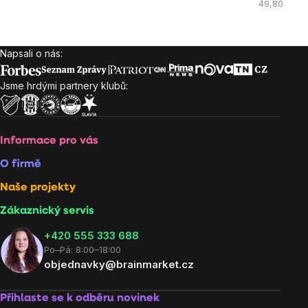
cena:
Měrná
49,80 Kč / 
cena:
Napsali o nás:
Zápatí
Jsme hrdými partnery klubů:
Informace pro vás
O firmě
Naše projekty
Zákaznický servis
‭+420 555 333 688
Po–Pá: 8:00–18:00
objednavky@brainmarket.cz
Přihlaste se k odběru novinek