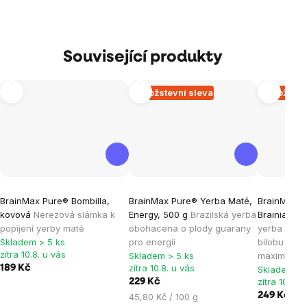
Související produkty
Množstevní sleva
Množstev
Průměrné
Průměrné
Průměrné
BrainMax Pure® Bombilla,
BrainMax Pure® Yerba Maté,
BrainMax P
hodnocení
hodnocení
hodnocen
kovová
Nerezová slámka k
Energy, 500 g
Brazilská yerba
Brainiac, 
produktu
produktu
produktu
popíjení yerby maté
obohacena o plody guarany
yerba oboh
je
je
je
Skladem > 5 ks
pro energii
bilobu a ž
zítra 10.8. u vás
Skladem > 5 ks
maximální 
5,0
5,0
4,8
zítra 10.8. u vás
189 Kč
Skladem > 
z
z
z
zítra 10.8. 
229 Kč
5
5
5
Měrná
249 Kč
45,80 Kč / 100 g
hvězdiček.
hvězdiček.
hvězdiček