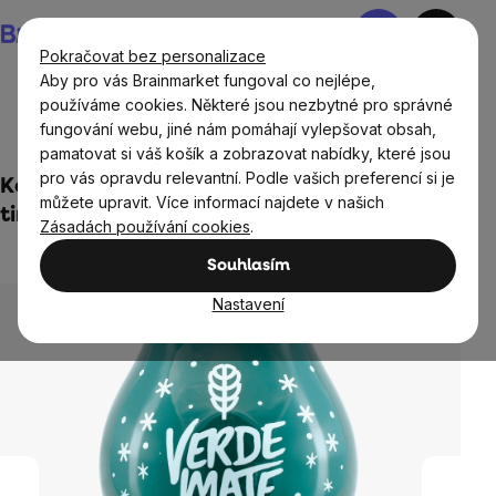
Přejít
Nákupní
na
košík
Pokračovat bez personalizace
obsah
Aby pro vás Brainmarket fungoval co nejlépe,
používáme cookies. Některé jsou nezbytné pro správné
fungování webu, jiné nám pomáhají vylepšovat obsah,
Potraviny
Nápoje
BrainMax Yerba Maté
Kalabasy
pamatovat si váš košík a zobrazovat nabídky, které jsou
pro vás opravdu relevantní. Podle vašich preferencí si je
Keramická kalabasa Verde Mate Winter
můžete upravit. Více informací najdete v našich
time, 350 ml
Zásadách používání cookies
.
1 hodnocení
Průměrné
Souhlasím
hodnocení
produktu
Nastavení
je
5,0
z
5
hvězdiček.