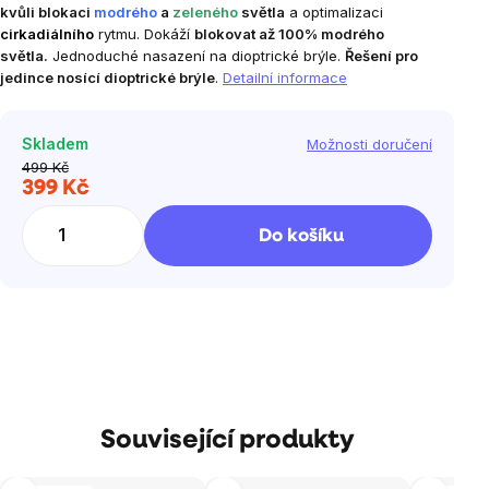
kvůli blokaci
modrého
a
zeleného
světla
a optimalizaci
cirkadiálního
rytmu. Dokáží
blokovat až 100% modrého
světla.
Jednoduché nasazení na dioptrické brýle.
Řešení pro
jedince nosící dioptrické brýle
.
Detailní informace
Skladem
Možnosti doručení
499 Kč
399 Kč
Měrná
cena:
Do košíku
Související produkty