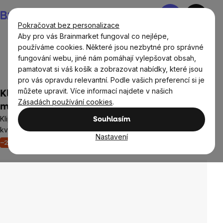
Přejít
Nákupní
na
košík
Pokračovat bez personalizace
obsah
Aby pro vás Brainmarket fungoval co nejlépe,
používáme cookies. Některé jsou nezbytné pro správné
fungování webu, jiné nám pomáhají vylepšovat obsah,
Domov
Blokace modrého světla
Blokace 100 %
pamatovat si váš košík a zobrazovat nabídky, které jsou
modrého i zeleného světla
pro vás opravdu relevantní. Podle vašich preferencí si je
můžete upravit. Více informací najdete v našich
Klipy na dioptrické brýle blokující 100%
Zásadách používání cookies
.
modrého a zeleného světla, Morpheus
Klipy na brýle s blokací 100% modrého a zeleného světla pro
Souhlasím
kvalitní spánek
Nastavení
–20 %
Akce
6 hodnocení
Průměrné
hodnocení
produktu
je
4,7
z
5
hvězdiček.