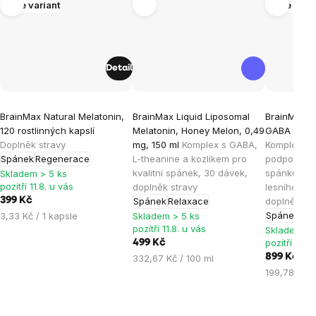
Více variant
Více vari
Detail
Průměrné
Průměrné
Průměrné
BrainMax Natural MeIatonin,
BrainMax Liquid Liposomal
BrainMax S
hodnocení
hodnocení
hodnocen
120 rostlinných kapslí
Melatonin, Honey Melon, 0,49
GABA UPGR
produktu
produktu
produktu
Doplněk stravy
mg, 150 ml
Komplex s GABA,
Komplex pří
je
je
je
Spánek
Regenerace
L-theanine a kozlíkem pro
podporu us
kvalitní spánek, 30 dávek,
spánku, nov
4,5
5,0
4,5
Skladem > 5 ks
pozítří 11.8. u vás
doplněk stravy
lesního ov
z
z
z
399 Kč
Spánek
Relaxace
doplněk st
5
5
5
Měrná
Spánek
3,33 Kč / 1 kapsle
Skladem > 5 ks
hvězdiček.
hvězdiček.
hvězdiček
pozítří 11.8. u vás
cena:
Skladem > 
pozítří 11.8.
499 Kč
Měrná
899 Kč
332,67 Kč / 100 ml
cena:
Měrná
199,78 Kč /
cena: