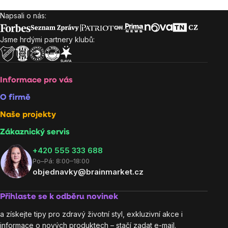
Napsali o nás:
Zápatí
Jsme hrdými partnery klubů:
Informace pro vás
O firmě
Naše projekty
Zákaznický servis
‭+420 555 333 688
Po–Pá: 8:00–18:00
objednavky@brainmarket.cz
Přihlaste se k odběru novinek
a získejte tipy pro zdravý životní styl, exkluzivní akce i
informace o nových produktech – stačí zadat e-mail.