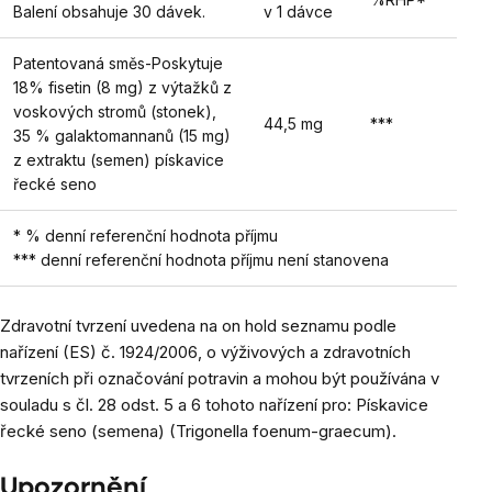
Balení obsahuje 30 dávek.
v 1 dávce
Patentovaná směs-Poskytuje
18% fisetin (8 mg) z výtažků z
voskových stromů (stonek),
44,5 mg
***
35 % galaktomannanů (15 mg)
z extraktu (semen) pískavice
řecké seno
* % denní referenční hodnota příjmu
*** denní referenční hodnota příjmu není stanovena
Zdravotní tvrzení uvedena na on hold seznamu podle
nařízení (ES) č. 1924/2006, o výživových a zdravotních
tvrzeních při označování potravin a mohou být používána v
souladu s čl. 28 odst. 5 a 6 tohoto nařízení pro: Pískavice
řecké seno (semena) (Trigonella foenum-graecum).
Upozornění