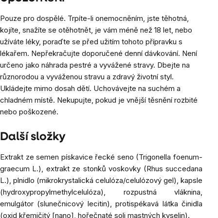
Pouze pro dospělé. Trpíte-li onemocněním, jste těhotná,
kojíte, snažíte se otěhotnět, je vám méně než 18 let, nebo
užíváte léky, poraďte se před užitím tohoto přípravku s
lékařem. Nepřekračujte doporučené denní dávkování. Není
určeno jako náhrada pestré a vyvážené stravy. Dbejte na
různorodou a vyváženou stravu a zdravý životní styl.
Ukládejte mimo dosah dětí. Uchovávejte na suchém a
chladném místě.
Nekupujte, pokud je vnější těsnění rozbité
nebo poškozené.
Další složky
Extrakt ze semen pískavice řecké seno (Trigonella foenum-
graecum L.), extrakt ze stonků voskovky (Rhus succedana
L.), plnidlo (mikrokrystalická celulóza/celulózový gel), kapsle
(hydroxypropylmethylcelulóza), rozpustná vláknina,
emulgátor (slunečnicový lecitin), protispékavá látka činidla
(oxid křemičitý [nano], hořečnaté soli mastných kyselin).