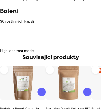
Balení
30 rostlinných kapslí
High-contrast mode
Související produkty
-15 %
BrainMax Pure® Chlorella
BrainMax Pure® Spirulina BIO
BrainMax O