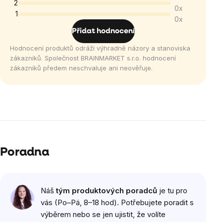
5,0
2
0x
1
z
0x
5
Přidat hodnocení
hvězdiček.
Hodnocení produktů odráží výhradně názory a stanoviska
zákazníků. Společnost BRAINMARKET s.r.o. hodnocení
zákazníků předem neschvaluje ani neověřuje.
Výpis
hodnocení
Poradna
Náš
tým produktových poradců
je tu pro
vás (Po–Pá, 8–18 hod). Potřebujete poradit s
výběrem nebo se jen ujistit, že volíte