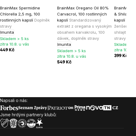
BrainMax Spermidine
BrainMax Oregano Oil 80%
BrainMax 
Chlorella 2,5 mg, 100
Carvacrol, 100 rostlinných
& Shilajit, 
rostlinných kapslí
Doplněk
kapslí
Standardizovaný
kapslí
Extra
stravy
extrakt z oregana s vysokým
ženšenu (2
Imunita
obsahem karvakrolu, 100
shilajit, 6
dávek, doplněk stravy
stravy
Skladem > 5 ks
zítra 10.8. u vás
Imunita
Skladem > 
zítra 10.8. 
449 Kč
Skladem > 5 ks
zítra 10.8. u vás
399 Kč
549 Kč
Napsali o nás:
Zápatí
Jsme hrdými partnery klubů: