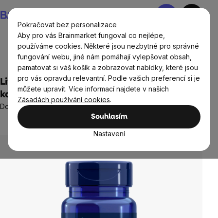
Přejít
Nákupní
na
košík
Pokračovat bez personalizace
obsah
Aby pro vás Brainmarket fungoval co nejlépe,
používáme cookies. Některé jsou nezbytné pro správné
fungování webu, jiné nám pomáhají vylepšovat obsah,
Cíle
pamatovat si váš košík a zobrazovat nabídky, které jsou
pro vás opravdu relevantní. Podle vašich preferencí si je
Life Extension Bio-Fisetin, 30 rostlinných
můžete upravit. Více informací najdete v našich
kapslí
Zásadách používání cookies
.
Doplněk stravy
Souhlasím
1 hodnocení
Průměrné
hodnocení
Nastavení
produktu
je
5,0
z
5
hvězdiček.