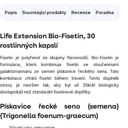
Popis
Související produkty
Recenze
Poradna
Pod
Life Extension Bio-Fisetin, 30
rostlinných kapslí
Fisetin je polyfenol ze skupiny flavonoidů. Bio-Fisetin je
formulace, která kombinuje fisetin se sloučeninami
galaktomannanu ze semen pískavice řeckého sena. Tato
kombinace chrání fisetin během trávení. Tento doplněk
stravy je navržen tak, aby byl až 25krát biologicky
dostupnější než standardní fisetinové doplňky.
Pískavice řecké seno (semena)
(Trigonella foenum-graecum)
Působí jako antioxidant