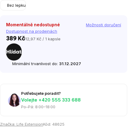
Bez lepku
Momentálně nedostupné
Možnosti doručení
Dostupnost na prodejnách
389 Kč
12,97 Kč / 1 kapsle
Měrná
cena:
Hlídat
Minimální trvanlivost do:
31.12.2027
Potřebujete poradit?
Volejte ‭+420 555 333 688
Po–Pá: 8:00–18:00
Značka:
Life Extension
Kód:
48625