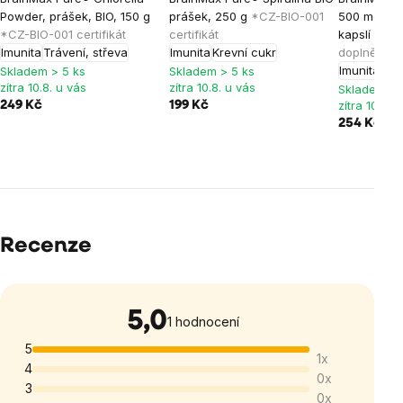
Powder, prášek, BIO, 150 g
prášek, 250 g
*CZ-BIO-001
500 mg, 100
*CZ-BIO-001 certifikát
certifikát
kapslí
*CZ-B
Imunita
Trávení, střeva
Imunita
Krevní cukr
doplněk st
Imunita
Ját
Skladem > 5 ks
Skladem > 5 ks
zítra 10.8. u vás
zítra 10.8. u vás
Skladem > 
zítra 10.8. 
249 Kč
199 Kč
254 Kč
299
Recenze
5,0
Průměrné
1 hodnocení
hodnocení
5
1x
produktu
4
0x
je
3
0x