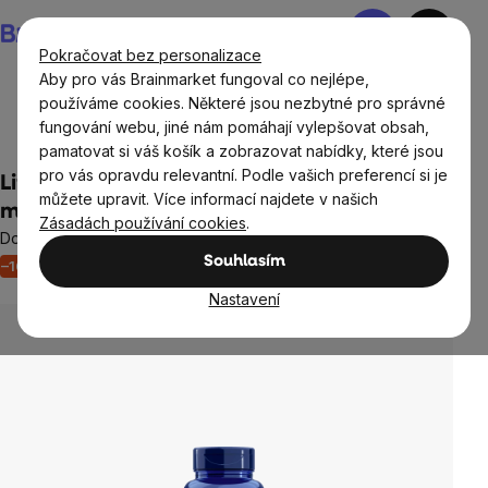
Přejít
Nákupní
na
košík
Pokračovat bez personalizace
obsah
Aby pro vás Brainmarket fungoval co nejlépe,
používáme cookies. Některé jsou nezbytné pro správné
fungování webu, jiné nám pomáhají vylepšovat obsah,
Cíle
pamatovat si váš košík a zobrazovat nabídky, které jsou
pro vás opravdu relevantní. Podle vašich preferencí si je
Life Extension Optimized Resveratrol 250
můžete upravit. Více informací najdete v našich
mg, 60 kapslí
Zásadách používání cookies
.
Doplněk stravy
Souhlasím
–16 %
Akce
Tip
Výprodej
Srdce a cévy
2 hodnocení
Průměrné
hodnocení
Nastavení
produktu
je
3,0
z
5
hvězdiček.