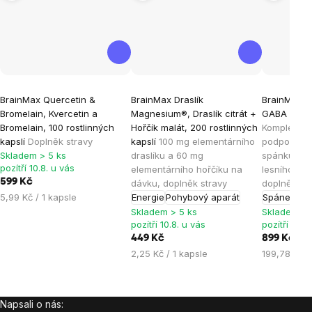
Průměrné
Průměrné
Průměrné
BrainMax Quercetin &
BrainMax Draslík
BrainMax S
hodnocení
hodnocení
hodnocen
Bromelain, Kvercetin a
Magnesium®, Draslík citrát +
GABA UPGR
produktu
produktu
produktu
Bromelain, 100 rostlinných
Hořčík malát, 200 rostlinných
Komplex pří
je
je
je
kapslí
Doplněk stravy
kapslí
100 mg elementárního
podporu us
Skladem > 5 ks
draslíku a 60 mg
spánku, nov
4,7
4,9
4,5
pozítří 10.8. u vás
elementárního hořčíku na
lesního ov
z
z
z
599 Kč
dávku, doplněk stravy
doplněk st
5
5
5
Měrná
5,99 Kč / 1 kapsle
Energie
Pohybový aparát
Spánek
hvězdiček.
hvězdiček.
hvězdiček
cena:
Skladem > 5 ks
Skladem > 
pozítří 10.8. u vás
pozítří 10.8
449 Kč
899 Kč
Měrná
Měrná
2,25 Kč / 1 kapsle
199,78 Kč /
cena:
cena:
Napsali o nás:
Zápatí