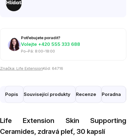
Hlídat
Potřebujete poradit?
Volejte ‭+420 555 333 688
Po–Pá: 8:00–18:00
Značka:
Life Extension
Kód:
64716
Popis
Související produkty
Recenze
Poradna
Pod
Life Extension Skin Supporting
Ceramides, zdravá pleť, 30 kapslí