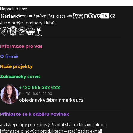
Napsali o nás:
Zápatí
Jsme hrdými partnery klubů:
Informace pro vás
O firmě
Naše projekty
Zákaznický servis
‭+420 555 333 688
Po–Pá: 8:00–18:00
objednavky@brainmarket.cz
Přihlaste se k odběru novinek
a získejte tipy pro zdravý životní styl, exkluzivní akce i
informace o nových produktech – stačí zadat e-mail.