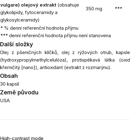
vulgare) olejový extrakt
(obsahuje
350 mg
***
glykolipidy, fytoceramidy a
glykosylceramidy)
* % denní referenční hodnota příjmu
*** denní referenční hodnota příjmu není stanovena
Další složky
Olej z pšeničných klíčků, olej z rýžových otrub, kapsle
(hydroxypropylmethylcelulóza), protispékavá látka (oxid
křemičitý [nano]), antioxidant (extrakt z rozmarýnu).
Obsah
30 kapslí
Země původu
USA
High-contrast mode