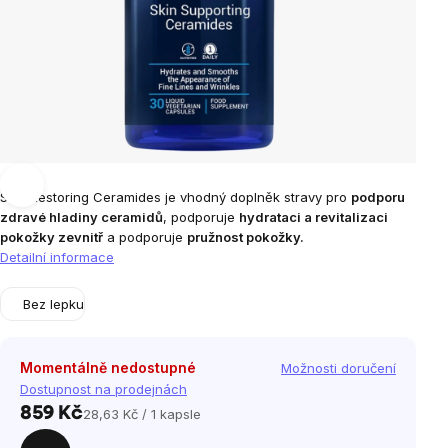
Skin Restoring Ceramides je vhodný doplněk stravy pro
podporu
zdravé hladiny ceramidů
, podporuje
hydrataci a revitalizaci
pokožky zevnitř
a podporuje
pružnost pokožky.
Detailní informace
Bez lepku
Momentálně nedostupné
Možnosti doručení
Dostupnost na prodejnách
859 Kč
28,63 Kč / 1 kapsle
Měrná
cena: