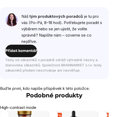
Náš
tým produktových poradců
je tu pro
vás (Po–Pá, 8–18 hod). Potřebujete poradit s
výběrem nebo se jen ujistit, že volíte
správně? Napište nám – ozveme se co
nejdříve.
Přidat komentář
Texty od zákazníků v poradně odráží výhradně názory a
stanoviska zákazníků. Společnost BRAINMARKET s.r.o. texty
zákazníků předem neschvaluje ani neověřuje.
Buďte první, kdo napíše příspěvek k této položce.
Podobné produkty
High-contrast mode
-20 %
-15 %