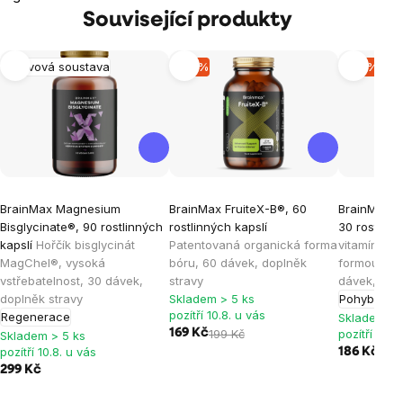
Související produkty
Nervová soustava
-15 %
-15 %
BrainMax Magnesium
BrainMax FruiteX-B®, 60
BrainMax® 
Bisglycinate®, 90 rostlinných
rostlinných kapslí
30 rostlinn
kapslí
Hořčík bisglycinát
Patentovaná organická forma
vitamínem 
MagChel®, vysoká
bóru, 60 dávek, doplněk
formou vit
vstřebatelnost, 30 dávek,
stravy
dávek, dop
doplněk stravy
Skladem > 5 ks
Pohybový a
pozítří 10.8. u vás
Regenerace
Skladem > 
169 Kč
199 Kč
pozítří 10.8
Skladem > 5 ks
pozítří 10.8. u vás
186 Kč
219 
299 Kč