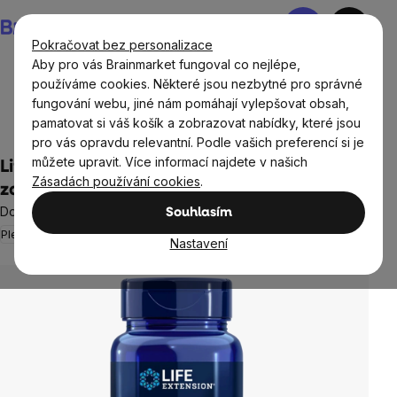
Přejít
Nákupní
na
košík
Pokračovat bez personalizace
obsah
Aby pro vás Brainmarket fungoval co nejlépe,
používáme cookies. Některé jsou nezbytné pro správné
fungování webu, jiné nám pomáhají vylepšovat obsah,
Doplňky stravy a výživa
Doplňky stravy podle orgánů a
pamatovat si váš košík a zobrazovat nabídky, které jsou
částí těla
Pleť, vlasy, nehty
pro vás opravdu relevantní. Podle vašich preferencí si je
můžete upravit. Více informací najdete v našich
Life Extension Skin Supporting Ceramides,
Zásadách používání cookies
.
zdravá pleť, 30 kapslí
Doplněk stravy
Souhlasím
Pleť a vlasy
Neohodnoceno
Průměrné
Nastavení
hodnocení
produktu
je
0,0
z
5
hvězdiček.