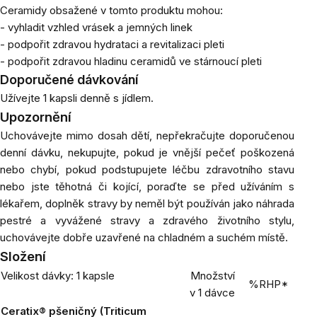
Ceramidy obsažené v tomto produktu mohou:
- vyhladit vzhled vrásek a jemných linek
- podpořit zdravou hydrataci a revitalizaci pleti
- podpořit zdravou hladinu ceramidů ve stárnoucí pleti
Doporučené dávkování
Užívejte 1 kapsli denně s jídlem.
Upozornění
Uchovávejte mimo dosah dětí, nepřekračujte doporučenou
denní dávku, nekupujte, pokud je vnější pečeť poškozená
nebo chybí, pokud podstupujete léčbu zdravotního stavu
nebo jste těhotná či kojící, poraďte se před užíváním s
lékařem, doplněk stravy by neměl být používán jako náhrada
pestré a vyvážené stravy a zdravého životního stylu,
uchovávejte dobře uzavřené na chladném a suchém místě.
Složení
Velikost dávky: 1 kapsle
Množství
%RHP*
v 1 dávce
Ceratix® pšeničný (Triticum