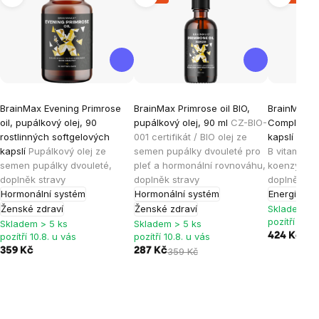
BrainMax Evening Primrose
BrainMax Primrose oil BIO,
BrainMax A
oil, pupálkový olej, 90
pupálkový olej, 90 ml
CZ-BIO-
Complex®, 
rostlinných softgelových
001 certifikát / BIO olej ze
kapslí
Komp
kapslí
Pupálkový olej ze
semen pupálky dvouleté pro
B vitamínů 
semen pupálky dvouleté,
pleť a hormonální rovnováhu,
koenzymem 
doplněk stravy
doplněk stravy
doplněk st
Hormonální systém
Hormonální systém
Energie
Ple
Ženské zdraví
Ženské zdraví
Skladem > 
pozítří 10.8
Skladem > 5 ks
Skladem > 5 ks
pozítří 10.8. u vás
pozítří 10.8. u vás
424 Kč
499
359 Kč
287 Kč
359 Kč