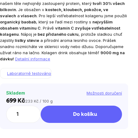
našem těle nejhojněji zastoupený protein, který
tvoří 30% všech
bílkovin.
Je obsažen v
kostech, kloubech, pokožce, ve
svalech
a
vlasech
.
Pro lepší vstřebatelnost kolagenu jsme použili
organický baobab
, který se řadí mezi rostliny s
nejvyšším
obsahem vitamínu C
. Právě
vitamín C zvyšuje vstřebatelnost
kolagenu
. Nápoj je
bez přidaného cukru
, protože sladkou chuť
zajistily
lístky stévie
a přírodní aroma lesního ovoce. Prášek
snadno rozmícháte ve sklenici vody nebo džusu. Doporučujeme
užívat ráno na lačno.
Kolagen drink obsahuje
téměř
9000 mg na
dávku!
Detailní informace
Laboratorně testováno
Skladem
Možnosti doručení
699 Kč
233 Kč / 100 g
Měrná
cena:
Do košíku