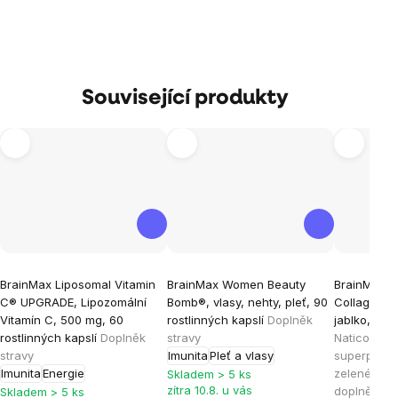
Související produkty
Průměrné
Průměrné
Průměrné
BrainMax Liposomal Vitamin
BrainMax Women Beauty
BrainMax 
hodnocení
hodnocení
hodnocen
C® UPGRADE, Lipozomální
Bomb®, vlasy, nehty, pleť, 90
Collagen G
produktu
produktu
produktu
Vitamín C, 500 mg, 60
rostlinných kapslí
Doplněk
jablko, 300
je
je
je
rostlinných kapslí
Doplněk
stravy
Naticol® a 
stravy
Imunita
Pleť a vlasy
superpotrav
5,0
4,9
5,0
Imunita
Energie
zeleného ja
Skladem > 5 ks
z
z
z
zítra 10.8. u vás
doplněk st
Skladem > 5 ks