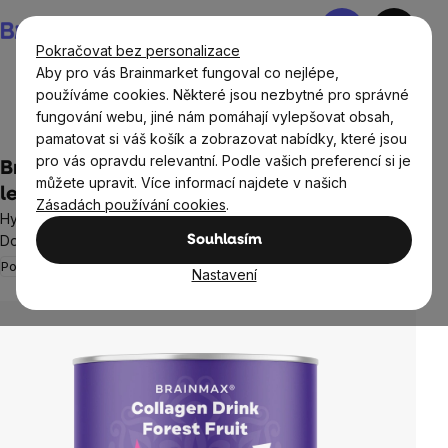
Přejít
Nákupní
na
košík
Pokračovat bez personalizace
obsah
Aby pro vás Brainmarket fungoval co nejlépe,
používáme cookies. Některé jsou nezbytné pro správné
fungování webu, jiné nám pomáhají vylepšovat obsah,
BrainMax®
pamatovat si váš košík a zobrazovat nabídky, které jsou
pro vás opravdu relevantní. Podle vašich preferencí si je
BrainMax Collagen Drink, kolagen nápoj,
můžete upravit. Více informací najdete v našich
lesní ovoce 300 g
Zásadách používání cookies
.
Hydrolyzovaný grass-fed kolagen, téměř 9000 mg na dávku!
Doplněk stravy
Souhlasím
Pohybový aparát
Pleť a vlasy
11 hodnocení
Nastavení
Průměrné
hodnocení
produktu
je
5,0
z
5
hvězdiček.