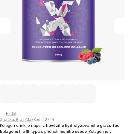
Hlídat
Značka:
BrainMax
Kód:
42744
Kolagen drink je nápoj z
hovězího hydrolyzovaného grass-fed
kolagenu I. a III. typu
s příchutí
lesního ovoce
.
Kolagen je v