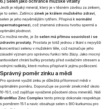
6.) Selen jako ochránce mužské vitality
Jestli je nějaký minerál, který je v těsném závěsu za zinkem,
je to selen. Zatímco
zinek je králem mužského zdraví
,
selen je jeho nejvěrnějším rytířem. Přispívá k
normální
spermatogenezi
, což znamená zdravou tvorbu spermií a
optimální plodnost.
Co možná nevíte, je že
selen má přímou souvislost i se
zdravím prostaty.
Prostata je totiž jednou z tkání s nejvyšší
koncentrací selenu v mužském těle, což naznačuje jeho
zásadní význam pro správnou funkci této žlázy. Jako mocný
antioxidant chrání buňky prostaty před oxidačním stresem a
volnými radikály, které mohou přispívat k jejímu poškození.
Správný poměr zinku a mědi
Pro správné využití zinku je důležitá přítomnost mědi v
optimálním poměru. Doporučuje se poměr zinek:měď okolo
10-15:1, což zajišťuje vyvážené působení obou minerálů. Náš
BrainMax Zinc Complex
tento princip dokonale respektuje
s poměrem 15:1 a navíc obsahuje selen s BIO kurkumou pro