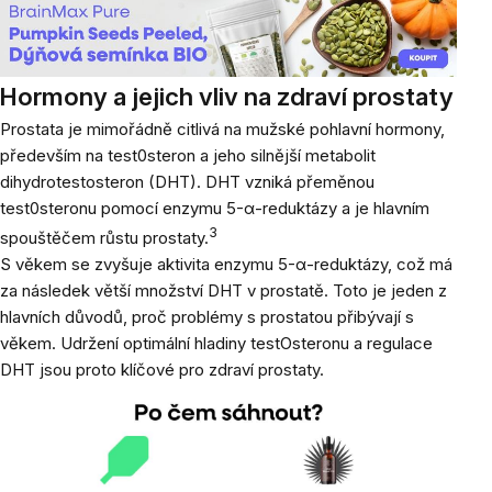
Hormony a jejich vliv na zdraví prostaty
Prostata je mimořádně citlivá na mužské pohlavní hormony,
především na test0steron a jeho silnější metabolit
dihydrotestosteron (DHT). DHT vzniká přeměnou
test0steronu pomocí enzymu 5-α-reduktázy a je hlavním
3
spouštěčem růstu prostaty.
S věkem se zvyšuje aktivita enzymu 5-α-reduktázy, což má
za následek větší množství DHT v prostatě. Toto je jeden z
hlavních důvodů, proč problémy s prostatou přibývají s
věkem. Udržení optimální hladiny testOsteronu a regulace
DHT jsou proto klíčové pro zdraví prostaty.