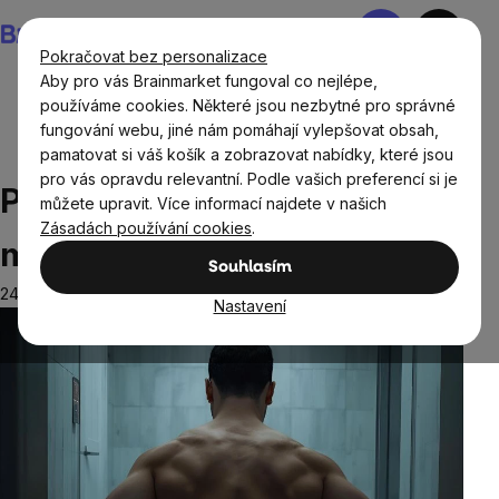
Přejít
Nákupní
na
košík
Pokračovat bez personalizace
obsah
Aby pro vás Brainmarket fungoval co nejlépe,
používáme cookies. Některé jsou nezbytné pro správné
fungování webu, jiné nám pomáhají vylepšovat obsah,
Blog
Mužské zdraví
Prostata: Co by měl každý muž
pamatovat si váš košík a zobrazovat nabídky, které jsou
vědět
pro vás opravdu relevantní. Podle vašich preferencí si je
Prostata: Co by měl každý
můžete upravit. Více informací najdete v našich
Zásadách používání cookies
.
muž vědět
Souhlasím
24.10.2025
Nastavení