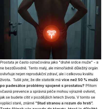
Prostata je často označována jako "druhé srdce muže" - a
ne bezdůvodně. Tento malý, ale mimořádně důležitý orgán
ovlivňuje nejen reprodukční zdraví, ale i celkovou kvalitu
života.
Tušili jste, že dle statistik má
více než 50 % mužů
po padesátce problémy spojené s prostatou?
Přitom
včasná prevence a správná péče mohou výrazně ovlivnit,
jak se budete cítit v pozdějších letech života. V tomto se
vyplácí staré, známé
“Stud stranou a rozum do hrsti”.
Tento článek vás zavede do tématu, které je důležité