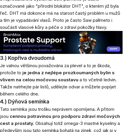
označované jako "přírodní blokátor DHT", o kterém již byla
řeč. DHT má dokonce má na starost častý problém u mužů
a tím je vypadávání vlasů. Proto je často Saw pallmeto i
součástí vlasové kůry a péče o zdraví pokožky hlavy.
3.) Kopřiva dvoudomá
Je valnou většinou považována za plevel a to je škoda,
protože to
je jedna z nejlépe prozkoumaných bylin s
vlivem na celou močovou soustavu
a to včetně ledvin.
Takže natrhejte pár listů, udělejte odvar a můžete popíjet
během celého dne.
4.) Dýňová semínka
Tato semínka jsou trošku neprávem opomíjena. A přitom
jsou
cennou potravinou pro podporu zdraví močových
cest a prostaty.
Obsahují totiž omega-3 mastné kyseliny a
především jsou tato semínka bohatá na zinek, což jak si v