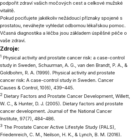
podpořit zdraví vašich močových cest a celkové mužské
vitalitě.
Pokud pociťujete jakékoliv nežádoucí příznaky spojené s
prostatou, neváhejte vyhledat odbornou lékařskou pomoc.
Včasná diagnostika a léčba jsou základem úspěšné péče o
vaše zdraví.
Zdroje:
1
Physical activity and prostate cancer risk: a case-control
study in Sweden, Schuurman, A. G., van den Brandt, P. A., &
Goldbohm, R. A. (1999). Physical activity and prostate
cancer risk: A case-control study in Sweden. Cancer
Causes & Control, 10(6), 439–445.
2
Dietary Factors and Prostate Cancer Development, Willett,
W. C., & Hunter, D. J. (2005). Dietary factors and prostate
cancer development. Journal of the National Cancer
Institute, 97(7), 484–486.
3
The Prostate Cancer Active Lifestyle Study (PALS),
Friedenreich, C. M., Neilson, H. K., & Lynch, B. M. (2016).