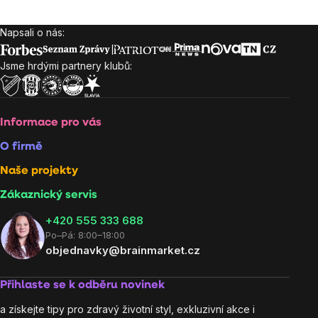
Napsali o nás:
Zápatí
Jsme hrdými partnery klubů:
Informace pro vás
O firmě
Naše projekty
Zákaznický servis
‭+420 555 333 688
Po–Pá: 8:00–18:00
objednavky@brainmarket.cz
Přihlaste se k odběru novinek
a získejte tipy pro zdravý životní styl, exkluzivní akce i