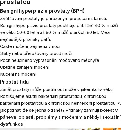
prostatou
Benigní hyperplazie prostaty (BPH)
Zvětšování prostaty je přirozeným procesem stárnutí.
Benigní hyperplazie prostaty postihuje přibližně 40 % mužů
ve věku 50-60 let a až 90 % mužů starších 80 let. Mezi
nejčastější příznaky patří:
Časté močení, zejména v noci
Slabý nebo přerušovaný proud moči
Pocit neúplného vyprázdnění močového měchýře
Obtížné zahájení močení
Nucení na močení
Prostatitida
Zánět prostaty může postihnout muže v jakémkoliv věku.
Rozlišujeme akutní bakteriální prostatitidu, chronickou
bakteriální prostatitidu a chronickou neinfekční prostatitidu. A
jak poznat, že se jedná o zánět? Příznaky zahrnují
bolest v
pánevní oblasti, problémy s močením
a někdy i
sexuální
dysfunkce
.