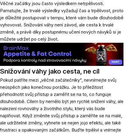
Věčné začátky jsou často výsledkem netrpělivosti.
Pamatujte, že trvalé výsledky vyžadují čas a trpělivost, proto
je důležité postupovat v tempu, které vám bude dlouhodobě
vyhovovat. Snižování váhy není závod, ale cesta k trvalé
změně, a právě díky postupnému učení nových návyků si je
můžete udržet po celý život.
Snižování váhy jako cesta, ne cíl
Pokud patříte mezi „věčné začátečníky", nevnímejte svůj
neúspěch jako konečnou porážku. Je to příležitost
přehodnotit svůj přístup a zaměřit se na to, co funguje
dlouhodobě. Cílem by nemělo být jen rychlé snížení váhy, ale
nalezení rovnováhy a životního stylu, který vás bude
naplňovat. Když změníte svůj přístup a zaměříte se na malé,
ale udržitelné změny, vyhnete se nejen jojo efektu, ale také
frustraci a opakovaným začátkům. Buďte trpěliví a vnímejte