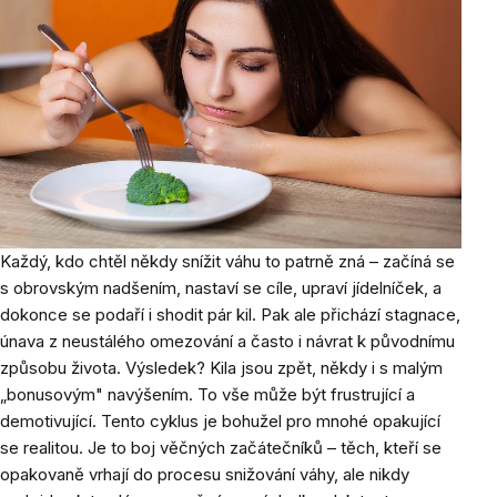
Každý, kdo chtěl někdy snížit váhu to patrně zná – začíná se
s obrovským nadšením, nastaví se cíle, upraví jídelníček, a
dokonce se podaří i shodit pár kil. Pak ale přichází stagnace,
únava z neustálého omezování a často i návrat k původnímu
způsobu života. Výsledek? Kila jsou zpět, někdy i s malým
„bonusovým" navýšením. To vše může být frustrující a
demotivující. Tento cyklus je bohužel pro mnohé opakující
se realitou. Je to boj věčných začátečníků – těch, kteří se
opakovaně vrhají do procesu snižování váhy, ale nikdy