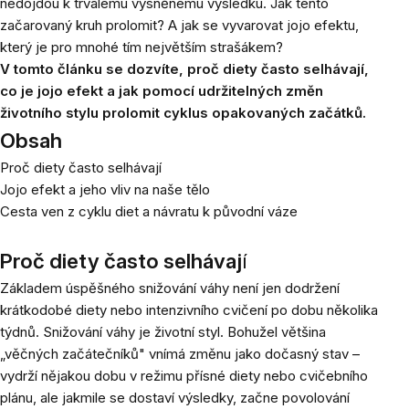
nedojdou k trvalému vysněnému výsledku. Jak tento
začarovaný kruh prolomit? A jak se vyvarovat jojo efektu,
který je pro mnohé tím největším strašákem?
V tomto článku se dozvíte, proč diety často selhávají,
co je jojo efekt a jak pomocí udržitelných změn
životního stylu prolomit cyklus opakovaných začátků.
Obsah
Proč diety často selhávají
Jojo efekt a jeho vliv na naše tělo
Cesta ven z cyklu diet a návratu k původní váze
Proč diety často selhávaj
í
Základem úspěšného snižování váhy není jen dodržení
krátkodobé diety nebo intenzivního cvičení po dobu několika
týdnů. Snižování váhy je životní styl. Bohužel většina
„věčných začátečníků" vnímá změnu jako dočasný stav –
vydrží nějakou dobu v režimu přísné diety nebo cvičebního
plánu, ale jakmile se dostaví výsledky, začne povolování