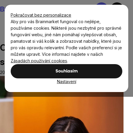
Přejít
Nákupní
na
košík
Pokračovat bez personalizace
obsah
Aby pro vás Brainmarket fungoval co nejlépe,
používáme cookies. Některé jsou nezbytné pro správné
fungování webu, jiné nám pomáhají vylepšovat obsah,
Blog
Opakované začátky diet: Jak se z toho vymanit
pamatovat si váš košík a zobrazovat nabídky, které jsou
Opakované začátky diet: Jak
pro vás opravdu relevantní. Podle vašich preferencí si je
můžete upravit. Více informací najdete v našich
se z toho vymanit
Zásadách používání cookies
.
Souhlasím
20.8.2025
Nastavení