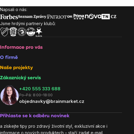
Napsali o nás:
Zápatí
Jsme hrdými partnery klubů:
Informace pro vás
O firmě
Naše projekty
Zákaznický servis
‭+420 555 333 688
Po–Pá: 8:00–18:00
objednavky@brainmarket.cz
Přihlaste se k odběru novinek
a získejte tipy pro zdravý životní styl, exkluzivní akce i
informace o nových produktech – stačí zadat e-mail.