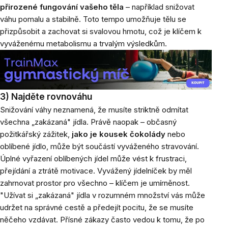
přirozené fungování vašeho těla
– například snižovat
váhu pomalu a stabilně. Toto tempo umožňuje tělu se
přizpůsobit a zachovat si svalovou hmotu, což je klíčem k
vyváženému metabolismu a trvalým výsledkům.
3) Najděte rovnováhu
Snižování váhy neznamená, že musíte striktně odmítat
všechna „zakázaná" jídla. Právě naopak – občasný
požitkářský zážitek,
jako je kousek čokolády
nebo
oblíbené jídlo, může být součástí vyváženého stravování.
Úplné vyřazení oblíbených jídel může vést k frustraci,
přejídání a ztrátě motivace. Vyvážený jídelníček by měl
zahrnovat prostor pro všechno – klíčem je umírněnost.
"Užívat si „zakázaná" jídla v rozumném množství vás může
udržet na správné cestě a předejít pocitu, že se musíte
něčeho vzdávat. Přísné zákazy často vedou k tomu, že po