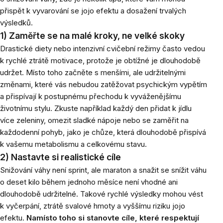
přispět k vyvarování se jojo efektu a dosažení trvalých
výsledků.
1) Zaměřte se na malé kroky, ne velké skoky
Drastické diety nebo intenzivní cvičební režimy často vedou
k rychlé ztrátě motivace, protože je obtížné je dlouhodobě
udržet. Místo toho začněte s menšími, ale udržitelnými
změnami, které vás nebudou zatěžovat psychickým vypětím
a přispívají k postupnému přechodu k vyváženějšímu
životnímu stylu. Zkuste například každý den přidat k jídlu
více zeleniny, omezit sladké nápoje nebo se zaměřit na
každodenní pohyb, jako je chůze, která dlouhodobě přispívá
k vašemu metabolismu a celkovému stavu.
2) Nastavte si realistické cíle
Snižování váhy není sprint, ale maraton a snažit se snížit váhu
o deset kilo během jednoho měsíce není vhodné ani
dlouhodobě udržitelné. Takové rychlé výsledky mohou vést
k vyčerpání, ztrátě svalové hmoty a vyššímu riziku jojo
efektu.
Namísto toho si stanovte cíle, které respektují