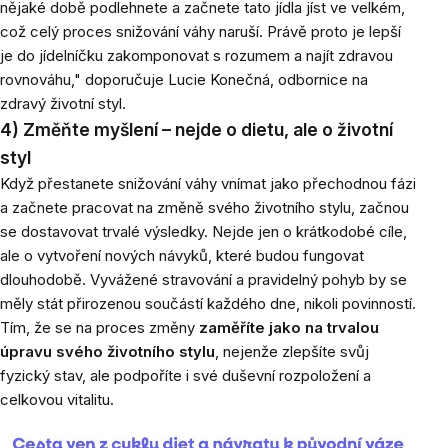
nějaké době podlehnete a začnete tato jídla jíst ve velkém,
což celý proces snižování váhy naruší. Právě proto je lepší
je do jídelníčku zakomponovat s rozumem a najít zdravou
rovnováhu," doporučuje Lucie Konečná, odbornice na
zdravý životní styl.
4) Změňte myšlení – nejde o dietu, ale o životní
styl
Když přestanete snižování váhy vnímat jako přechodnou fázi
a začnete pracovat na změně svého životního stylu, začnou
se dostavovat trvalé výsledky. Nejde jen o krátkodobé cíle,
ale o vytvoření nových návyků, které budou fungovat
dlouhodobě. Vyvážené stravování a pravidelný pohyb by se
měly stát přirozenou součástí každého dne, nikoli povinností.
Tím, že se na proces změny
zaměříte jako na trvalou
úpravu svého životního stylu
, nejenže zlepšíte svůj
fyzický stav, ale podpoříte i své duševní rozpoložení a
celkovou vitalitu.