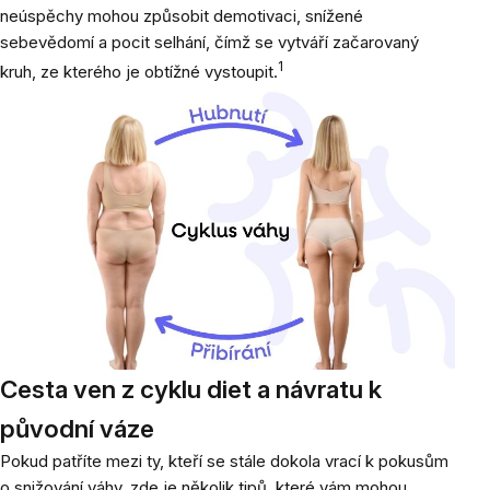
neúspěchy mohou způsobit demotivaci, snížené
sebevědomí a pocit selhání, čímž se vytváří začarovaný
1
kruh, ze kterého je obtížné vystoupit.
Cesta ven z cyklu diet a návratu k
původní váze
Pokud patříte mezi ty, kteří se stále dokola vrací k pokusům
o snižování váhy, zde je několik tipů, které vám mohou