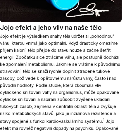
Jojo efekt a jeho vliv na naše tělo
Jojo efekt je výsledkem snahy těla udržet si „pohodlnou"
váhu, kterou vnímá jako optimální. Když drasticky omezíme
příjem kalorií, tělo přejde do stavu nouze a začne šetřit
energii. Zpočátku sice ztrácíme váhu, ale postupně dochází
ke zpomalení metabolismu. Jakmile se vrátíme k původnímu
stravování, tělo se snaží rychle doplnit ztracené tukové
zásoby, což vede k opětovnému nárůstu váhy, často i nad
původní hodnoty. Podle studie, která zkoumala vliv
cyklického snižování váhy na organismus, může opakované
cyklické snižování a nabírání způsobit zvýšené ukládání
tukových zásob, zejména v centrální oblasti těla a zvyšuje
riziko metabolických stavů, jako je inzulinová rezistence a
1
stavy spojené s funkcí kardiovaskulárního systému.
Jojo
efekt má rovněž negativní dopady na psychiku. Opakované