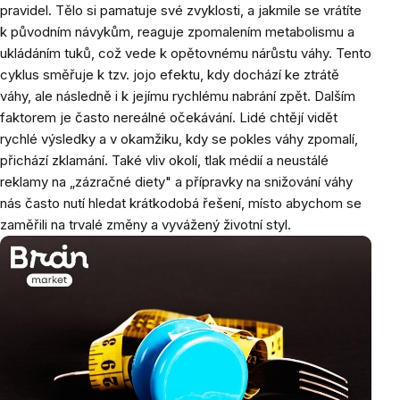
pravidel. Tělo si pamatuje své zvyklosti, a jakmile se vrátíte
k původním návykům, reaguje zpomalením metabolismu a
ukládáním tuků, což vede k opětovnému nárůstu váhy. Tento
cyklus směřuje k tzv. jojo efektu, kdy dochází ke ztrátě
váhy, ale následně i k jejímu rychlému nabrání zpět. Dalším
faktorem je často nereálné očekávání. Lidé chtějí vidět
rychlé výsledky a v okamžiku, kdy se pokles váhy zpomalí,
přichází zklamání. Také vliv okolí, tlak médií a neustálé
reklamy na „zázračné diety" a přípravky na snižování váhy
nás často nutí hledat krátkodobá řešení, místo abychom se
zaměřili na trvalé změny a vyvážený životní styl.