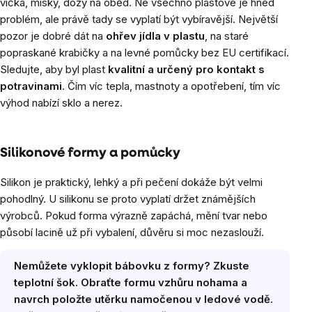
víčka, misky, dózy na oběd. Ne všechno plastové je hned
problém, ale právě tady se vyplatí být vybíravější. Největší
pozor je dobré dát na
ohřev jídla v plastu
, na staré
popraskané krabičky a na levné pomůcky bez EU certifikací.
Sledujte, aby byl plast
kvalitní a určený pro kontakt s
potravinami
. Čím víc tepla, mastnoty a opotřebení, tím víc
výhod nabízí sklo a nerez.
Silikonové formy a pomůcky
Silikon je praktický, lehký a při pečení dokáže být velmi
pohodlný. U silikonu se proto vyplatí držet známějších
výrobců. Pokud forma výrazně zapáchá, mění tvar nebo
působí lacině už při vybalení, důvěru si moc nezaslouží.
Nemůžete vyklopit bábovku z formy? Zkuste
teplotní šok. Obraťte formu vzhůru nohama a
navrch položte utěrku namočenou v ledové vodě.