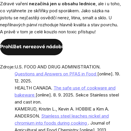
Zdravé vaření
nezačíná jen u obsahu lednice
, ale i u toho,
co vytáhnete ze skříňky pod sporákem. Jako sázka na
jistotu se nejčastěji osvědčí nerez, litina, smalt a sklo. U
nepřilnavých pánví rozhoduje hlavně kvalita a stav povrchu.
A právě v tom je celé kouzlo non toxic přístupu!
Prohlížet nerezové nádobí
Zdroje:
U.S. FOOD AND DRUG ADMINISTRATION.
Questions and Answers on PFAS in Food
[online]. 19.
12. 2025.
HEALTH CANADA.
The safe use of cookware and
bakeware
[online]. 8. 9. 2025. Sekce Stainless steel
and cast iron.
KAMERUD, Kristin L., Kevin A. HOBBIE a Kim A.
ANDERSON.
Stainless steel leaches nickel and
chromium into foods during cooking
. Journal of
Agricultural and Food Chemistry [online]. 2013,