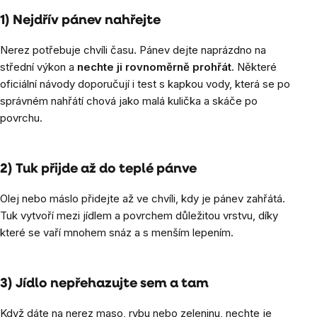
1) Nejdřív pánev nahřejte
Nerez potřebuje chvíli času. Pánev dejte naprázdno na
střední výkon a
nechte ji rovnoměrně prohřát
. Některé
oficiální návody doporučují i test s kapkou vody, která se po
správném nahřátí chová jako malá kulička a skáče po
povrchu.
2) Tuk přijde až do teplé pánve
Olej nebo máslo přidejte až ve chvíli, kdy je pánev zahřátá.
Tuk vytvoří mezi jídlem a povrchem důležitou vrstvu, díky
které se vaří mnohem snáz a s menším lepením.
3) Jídlo nepřehazujte sem a tam
Když dáte na nerez maso, rybu nebo zeleninu, nechte je