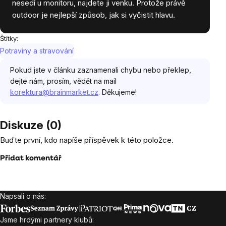
nesedí u monitoru, najdete ji venku. Protože právě
outdoor je nejlepší způsob, jak si vyčistit hlavu.
Štítky:
Potraviny a stravování
Pokud jste v článku zaznamenali chybu nebo překlep,
dejte nám, prosím, vědět na mail
korektura@brainmarket.cz
. Děkujeme!
Diskuze (0)
Buďte první, kdo napíše příspěvek k této položce.
Přidat komentář
Napsali o nás:
Zápatí
Jsme hrdými partnery klubů: