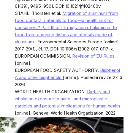
61(39), 9495–9501. DOI: 10.1021/jf402400v.
STAHL, Thorsten et al.
Migration of aluminum from
food contact materials to food—a health risk for
consumers? Part III of III: migration of aluminum to
food from camping dishes and utensils made of
aluminum
. Environmental Sciences Europe [online].
2017, 29(1), čl. 17. DOI: 10.1186/s12302-017-0117-x.
EUROPEAN COMMISSION.
Revision of EU Rules
[online].
EUROPEAN FOOD SAFETY AUTHORITY.
Bisphenol
A and other bisphenols
[online]. Poslední revize 27. 3.
2026
WORLD HEALTH ORGANIZATION.
Dietary and
inhalation exposure to nano- and microplastic
particles and potential implications for human health
[online]. Geneva: World Health Organization, 2022