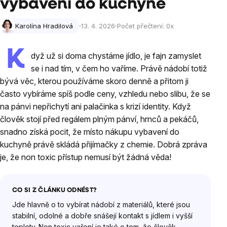
vybavení do kuchyně
Karolína Hradilová
13. 4. 2026
Počet přečtení:
0
x
K
dyž už si doma chystáme jídlo, je fajn zamyslet
se i nad tím, v čem ho vaříme. Právě nádobí totiž
bývá věc, kterou používáme skoro denně a přitom ji
často vybíráme spíš podle ceny, vzhledu nebo slibu, že se
na pánvi nepřichytí ani palačinka s krizí identity. Když
člověk stojí před regálem plným pánví, hrnců a pekáčů,
snadno získá pocit, že místo nákupu vybavení do
kuchyně právě skládá přijímačky z chemie. Dobrá zpráva
je, že non toxic přístup nemusí být žádná věda!
CO SI Z ČLÁNKU ODNÉST?
Jde hlavně o to vybírat nádobí z materiálů, které jsou
stabilní, odolné a dobře snášejí kontakt s jídlem i vyšší
teploty. Non toxic vaření je také o tom, že člověk