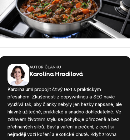
AUTOR ČLÁNKU
Karolína Hradilová
Karolína umí propojit čtivý text s praktickým
přesahem. Zkušenosti z copywritingu a SEO navíc
využívá tak, aby články nebyly jen hezky napsané, ale
hlavně užitečné, praktické a snadno dohledatelné. Ve
zdravém životním stylu se pohybuje přirozeně a bez
přehnaných slibů. Baví ji vaření a pečení, z cest si
nejraději vozí koření a exotické chutě. Když zrovna