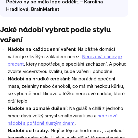
Pečivo by se mělo lépe oddělit. – Karolína
Hradilová, BrainMarket
Jaké nádobí vybrat podle stylu
vaření
Nádobí na každodenní vaření:
Na běžné domácí
vaření je skvělým základem nerez.
Nerezová pánev je
pracant
, který nepotřebuje speciální zacházení. A pokud
zvolíte vícevrstvou kvalitu, bude vaření i pohodlné.
Nádobí na prudké opékání:
Na pořádné opečení
masa, zeleniny nebo čehokoli, co má mít hezkou kůrku,
se výborně hodí litinové a těžké nerezové nádobí, které
drží teplo.
Nádobí na pomalé dušení:
Na guláš a chilli z jednoho
hrnce dává velký smysl smaltovaná litina a
nerezové
nádobí s pořádně tlustým dnem
.
Nádobí do trouby:
Nejčastěji se hodí nerez, zapékací
keramika nebo sklo. U skla je ale důležité pamatovat na