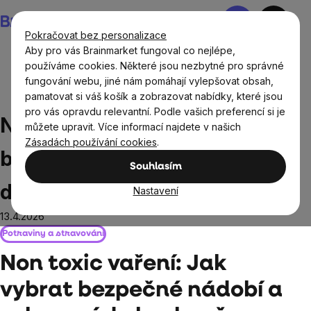
Přejít
Nákupní
na
košík
Pokračovat bez personalizace
obsah
Aby pro vás Brainmarket fungoval co nejlépe,
používáme cookies. Některé jsou nezbytné pro správné
fungování webu, jiné nám pomáhají vylepšovat obsah,
Blog
Non toxic vaření: Jak vybrat bezpečné nádobí a
pamatovat si váš košík a zobrazovat nabídky, které jsou
vybavení do kuchyně
pro vás opravdu relevantní. Podle vašich preferencí si je
Non toxic vaření: Jak vybrat
můžete upravit. Více informací najdete v našich
Zásadách používání cookies
.
bezpečné nádobí a vybavení
Souhlasím
do kuchyně
Nastavení
13.4.2026
Potraviny a stravování
Non toxic vaření: Jak
vybrat bezpečné nádobí a