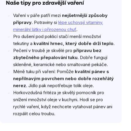
Naše tipy pro zdravější vaření
Vaření v páře patří mezi
nejšetrnější způsoby
přípravy
. Potraviny si
lépe uchovají vitaminy,
minerální látky i přirozenou chuť
.
Pro dušení pod poklicí stačí menší množství
tekutiny a
kvalitní hrnec, který dobře drží teplo
.
Pečení v troubě je skvělé pro
přípravu bez
zbytečného přepalování tuku
. Dobře fungují
skleněné, keramické nebo smaltované pekáče.
Méně tuku při vaření: Pomůže
kvalitní pánev s
nepřilnavým povrchem nebo dobře rozehřátý
nerez
. Jídlo pak nepotřebuje tolik oleje.
Horkovzdušná fritéza je skvělý pomocník pro
snížení množství oleje v kuchyni. Hodí se pro
rychlé vaření, když nechcete vytahovat pánev ani
rozpálit celou troubu.