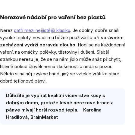
Nerezové nádobí pro vaření bez plastů
Nerez
patří mezi nejjistější klasiku
. Je odolný, dobře snáší
vysoké teploty, nevadí mu běžné používání a
při správném
zacházení vydrží opravdu dlouho
. Hodí se na každodenní
vaření, na omáčky, polévky, těstoviny i dušení. Slabší
stránkou nerezu je, že se na něm jídlo může snáz přichytit,
hlavně pokud člověk nemá zkušenosti a nedá si pozor.
Někdo si na něj zvykne hned, jiný se vztekle vrátí ke staré
dobré teflonové pánvi.
Důležité je vybírat kvalitní vícevrstvé kusy s
dobrým dnem, protože levné nerezové hrnce a
pánve mívají horší rozvod tepla. – Karolína
Hradilová, BrainMarket