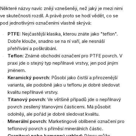
Některé názvy navíc znějí vznešeněji, než jaký je mezi nimi
ve skutečnosti rozdíl. A právě proto se hodí vědět, co se
pod jednotlivými označeními vlastně skrývá:
PTFE:
Nejčastější klasika, kterou znáte jako "teflon".
Dobře klouže, snadno se na ní vaří, ale nesnáší
přehřívání a poškrábání.
Teflon:
Známé obchodní označení pro PTFE povrch. V
praxi jde o stejný typ nepřilnavé vrstvy, jen pod jiným
jménem.
Keramický povrch:
Působí jako čistší a přirozenější
varianta, ale podobně jako u teflonu je dobré sledovat
kvalitu nepřilnavé vrstvy.
Titanový povrch:
Ve většině případů jde o nepřilnavý
povrch zesílený titanovými částicemi. Má působit
odolněji, ale pořád je dobré sledovat kvalitu.
Minerální povrch:
Marketingově oblíbené označení pro
teflonový povrch s příměsí minerálních částic.
Granitový nebo kamenný vzhled:
Pánev může