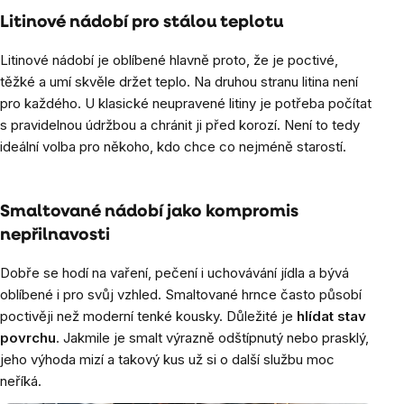
Litinové nádobí pro stálou teplotu
Litinové nádobí je oblíbené hlavně proto, že je poctivé,
těžké a umí skvěle držet teplo. Na druhou stranu litina není
pro každého. U klasické neupravené litiny je potřeba počítat
s pravidelnou údržbou a chránit ji před korozí. Není to tedy
ideální volba pro někoho, kdo chce co nejméně starostí.
Smaltované nádobí jako kompromis
nepřilnavosti
Dobře se hodí na vaření, pečení i uchovávání jídla a bývá
oblíbené i pro svůj vzhled. Smaltované hrnce často působí
poctivěji než moderní tenké kousky. Důležité je
hlídat stav
povrchu
. Jakmile je smalt výrazně odštípnutý nebo prasklý,
jeho výhoda mizí a takový kus už si o další službu moc
neříká.