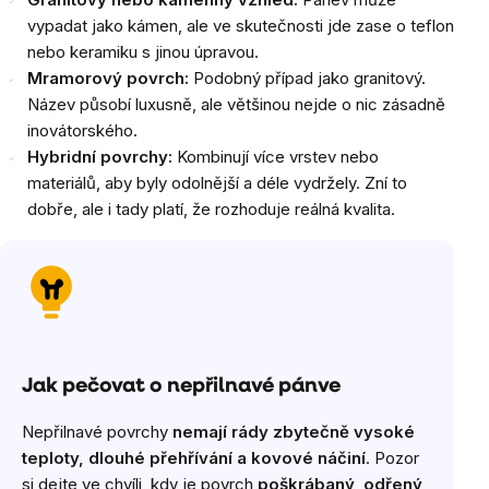
vypadat jako kámen, ale ve skutečnosti jde zase o teflon
nebo keramiku s jinou úpravou.
Mramorový povrch:
Podobný případ jako granitový.
Název působí luxusně, ale většinou nejde o nic zásadně
inovátorského.
Hybridní povrchy:
Kombinují více vrstev nebo
materiálů, aby byly odolnější a déle vydržely. Zní to
dobře, ale i tady platí, že rozhoduje reálná kvalita.
Jak pečovat o nepřilnavé pánve
Nepřilnavé povrchy
nemají rády zbytečně vysoké
teploty, dlouhé přehřívání a kovové náčiní
. Pozor
si dejte ve chvíli, kdy je povrch
poškrábaný, odřený