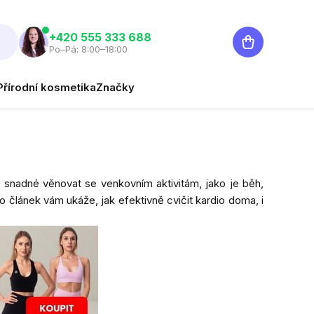
Nákupní
‭+420 555 333 688
Po–Pá: 8:00–18:00
košík
Přírodní kosmetika
Značky
k snadné věnovat se venkovním aktivitám, jako je běh,
o článek vám ukáže, jak efektivně cvičit kardio doma, i