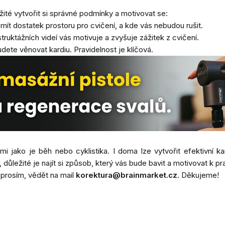
ité vytvořit si správné podmínky a motivovat se:
 mít dostatek prostoru pro cvičení, a kde vás nebudou rušit.
truktážních videí vás motivuje a zvyšuje zážitek z cvičení.
dete věnovat kardiu. Pravidelnost je klíčová.
jako je běh nebo cyklistika. I doma lze vytvořit efektivní kardi
 důležité je najít si způsob, který vás bude bavit a motivovat k p
 prosím, vědět na mail
korektura@brainmarket.cz
. Děkujeme!