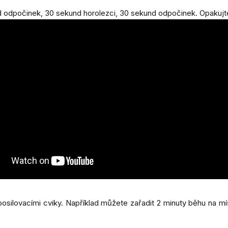
 odpočinek, 30 sekund horolezci, 30 sekund odpočinek. Opakujte
osilovacími cviky. Například můžete zařadit 2 minuty běhu na mís