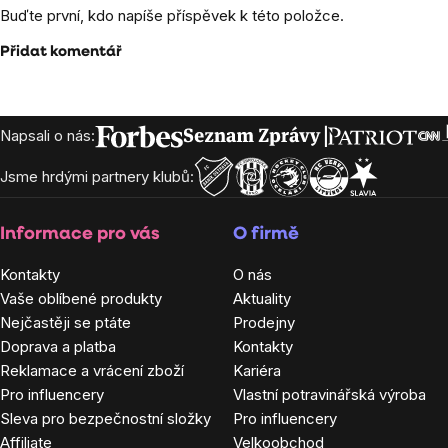
Buďte první, kdo napíše příspěvek k této položce.
Přidat komentář
Zápatí
Napsali o nás:
Jsme hrdými partnery klubů:
Informace pro vás
O firmě
Kontakty
O nás
Vaše oblíbené produkty
Aktuality
Nejčastěji se ptáte
Prodejny
Doprava a platba
Kontakty
Reklamace a vrácení zboží
Kariéra
Pro influencery
Vlastní potravinářská výroba
Sleva pro bezpečnostní složky
Pro influencery
Affiliate
Velkoobchod