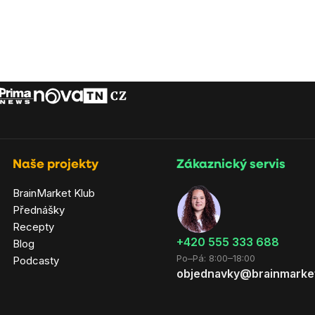
Naše projekty
Zákaznický servis
BrainMarket Klub
Přednášky
Recepty
‭+420 555 333 688
Blog
Po–Pá: 8:00–18:00
Podcasty
objednavky@brainmarke