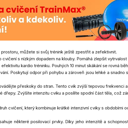
ostoru, můžete si svůj trénink ještě zpestřit a zefektivnit.
io cvičení s nízkým dopadem na klouby. Pomáhá zlepšit vytrvalost a
efektivitu kardio tréninku. Pouhých 10 minut skákání se rovná běh
silování. Poskytují odpor při pohybu a zároveň jsou lehké a snadn
ovádějte přeskoky do stran. Tento cvik zvýší tepovou frekvenci a
dřepy. Zvýšíte intenzitu cviku a posílíte spodní část těla, což zár
ruh cvičení, který kombinuje krátké intenzivní cviky s obdobími o
ahuje některé posilovací prvky. Díky jeho intenzitě a schopnost