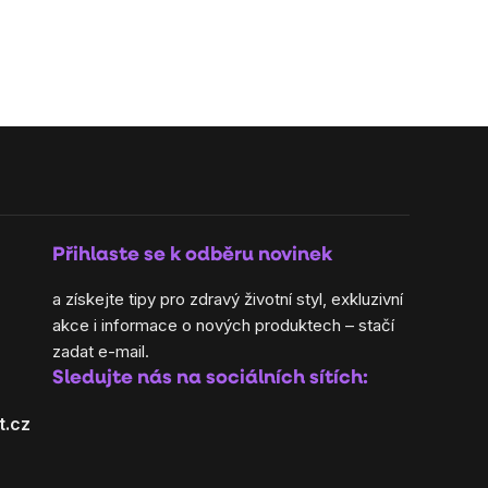
Přihlaste se k odběru novinek
a získejte tipy pro zdravý životní styl, exkluzivní
akce i informace o nových produktech – stačí
zadat e-mail.
Sledujte nás na sociálních sítích:
t.cz