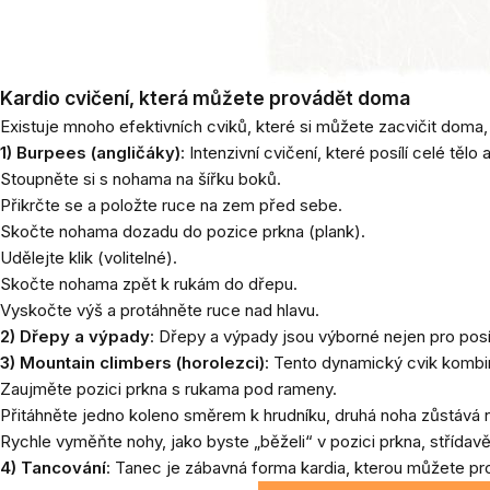
Kardio cvičení, která můžete provádět doma
Existuje mnoho efektivních cviků, které si můžete zacvičit doma, 
1) Burpees (angličáky)
: Intenzivní cvičení, které posílí celé tě
Stoupněte si s nohama na šířku boků.
Přikrčte se a položte ruce na zem před sebe.
Skočte nohama dozadu do pozice prkna (plank).
Udělejte klik (volitelné).
Skočte nohama zpět k rukám do dřepu.
Vyskočte výš a protáhněte ruce nad hlavu.
2) Dřepy a výpady
: Dřepy a výpady jsou výborné nejen pro posí
3) Mountain climbers (horolezci)
: Tento dynamický cvik kombin
Zaujměte pozici prkna s rukama pod rameny.
Přitáhněte jedno koleno směrem k hrudníku, druhá noha zůstává 
Rychle vyměňte nohy, jako byste „běželi“ v pozici prkna, střídavě
4) Tancování
: Tanec je zábavná forma kardia, kterou můžete pro