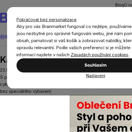
Přejít
Blog
O n
na
obsah
Pokračovat bez personalizace
Aby pro vás Brainmarket fungoval co nejlépe, používáme
Hledat
jsou nezbytné pro správné fungování webu, jiné nám pom
BrainMax®
Léto
Ušetři
Cíle
Doplňky stravy a výživa
Novi
obsah, pamatovat si váš košík a zobrazovat nabídky, kter
opravdu relevantní. Podle vašich preferencí si je můžete 
Blog
Kardio cvičení na doma: Jak zůstat fit i v c
informací najdete v našich
Zásadách používání cookies
.
Kardio cvičení na doma: Jak zůst
Souhlasím
23.9.2024
Nastavení
S příchodem podzimu a zkracujících se dnů mnoho lidí hledá způ
cyklistika či plavání. Naštěstí existuje mnoho způsobů, jak si ud
bez speciálního vybavení.