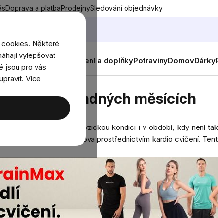
ás
Doprava a platba
Prodejny
Sledování objednávky
 cookies. Některé
áhají vylepšovat
nky
Muži
Ženy
Děti
Oblečení a doplňky
Potraviny
Domov
Dárky
é jsou pro vás
upravit. Více
hladných měsících
at fit i v chladných měsících
soby, jak udržet svou fyzickou kondici i v období, kdy není ta
ržet kondici z pohodlí domova prostřednictvím kardio cvičení. Tent