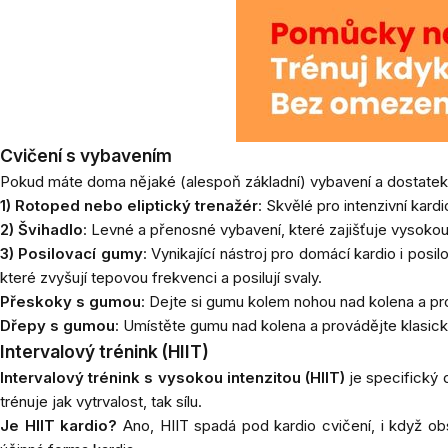
Cvičení s vybavením
Pokud máte doma nějaké (alespoň základní) vybavení a dostatek pr
1) Rotoped nebo eliptický trenažér
: Skvělé pro intenzivní kard
2)
Švihadlo
: Levné a přenosné vybavení, které zajišťuje vysokou 
3)
Posilovací gumy
: Vynikající nástroj pro domácí kardio i po
které zvyšují tepovou frekvenci a posilují svaly.
Přeskoky s gumou
: Dejte si gumu kolem nohou nad kolena a pr
Dřepy s gumou
: Umístěte gumu nad kolena a provádějte klasické 
Intervalový trénink (HIIT)
Intervalový trénink s vysokou intenzitou (HIIT)
je specifický d
trénuje jak vytrvalost, tak sílu.
Je HIIT kardio?
Ano, HIIT spadá pod kardio cvičení, i když obs