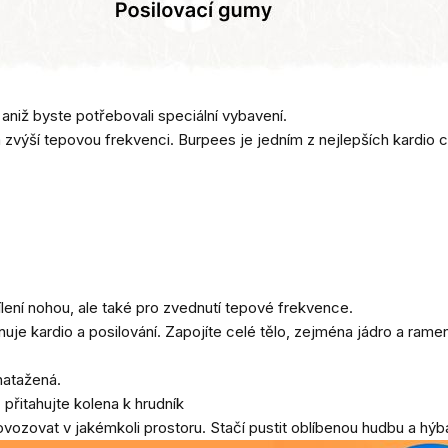
aniž byste potřebovali speciální vybavení.
lo a zvýší tepovou frekvenci. Burpees je jedním z nejlepších kardi
lení nohou, ale také pro zvednutí tepové frekvence.
uje kardio a posilování. Zapojíte celé tělo, zejména jádro a rame
natažená.
 přitahujte kolena k hrudník
vozovat v jakémkoli prostoru. Stačí pustit oblíbenou hudbu a hýb