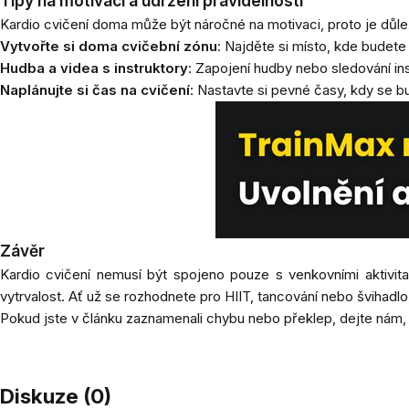
Tipy na motivaci a udržení pravidelnosti
Kardio cvičení doma může být náročné na motivaci, proto je důlež
Vytvořte si doma cvičební zónu
: Najděte si místo, kde budete
Hudba a videa s instruktory
: Zapojení hudby nebo sledování ins
Naplánujte si čas na cvičení
: Nastavte si pevné časy, kdy se bu
Závěr
Kardio cvičení nemusí být spojeno pouze s venkovními aktivitami 
vytrvalost. Ať už se rozhodnete pro HIIT, tancování nebo švihadlo,
Pokud jste v článku zaznamenali chybu nebo překlep, dejte nám,
Diskuze (0)