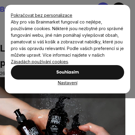
Přejít
Nákupní
na
košík
Pokračovat bez personalizace
obsah
Aby pro vás Brainmarket fungoval co nejlépe,
používáme cookies. Některé jsou nezbytné pro správné
fungování webu, jiné nám pomáhají vylepšovat obsah,
Blog
Lesk nebo bída? Jak si stojí přírodní šampony
pamatovat si váš košík a zobrazovat nabídky, které jsou
Lesk nebo bída? Jak si stojí
pro vás opravdu relevantní. Podle vašich preferencí si je
můžete upravit. Více informací najdete v našich
přírodní šampony
Zásadách používání cookies
.
Souhlasím
26.3.2025
Nastavení