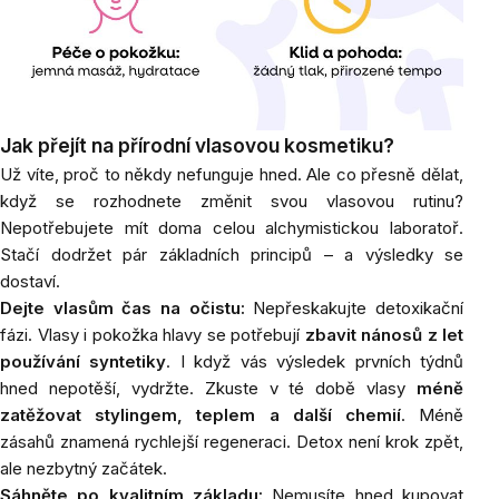
Jak přejít na přírodní vlasovou kosmetiku?
Už víte, proč to někdy nefunguje hned. Ale co přesně dělat,
když se rozhodnete změnit svou vlasovou rutinu?
Nepotřebujete mít doma celou alchymistickou laboratoř.
Stačí dodržet pár základních principů – a výsledky se
dostaví.
Dejte vlasům čas na očistu:
Nepřeskakujte detoxikační
fázi. Vlasy i pokožka hlavy se potřebují
zbavit nánosů z let
používání syntetiky
. I když vás výsledek prvních týdnů
hned nepotěší, vydržte. Zkuste v té době vlasy
méně
zatěžovat stylingem, teplem a další chemií
. Méně
zásahů znamená rychlejší regeneraci. Detox není krok zpět,
ale nezbytný začátek.
Sáhněte po kvalitním základu:
Nemusíte hned kupovat