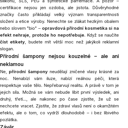
silikonů, SLS, PEG a syntetické parfemace. A pozor –
certifikace nejsou jen ozdoba, ale jistota. Důvěryhodné
značky často přikládají velký význam transparentnosti
složení a etice výroby. Nenechte se zlákat hezkým obalem
nebo slovem "bio" –
opravdová přírodní kosmetika si na
efekt nehraje, protože ho nepotřebuje
. Když se naučíte
číst etikety
, budete mít větší moc než jakýkoli reklamní
slogan.
Přírodní šampony nejsou kouzelné – ale ani
neklamou
Ne,
přírodní šampony
neudělají zničené vlasy krásné za
noc. Nenabízí vám iluze, nabízí reálnou péči, která
respektuje vaše tělo. Nepřebarvují realitu. A právě v tom je
jejich síla. Možná se vám nebude líbit první výsledek, ani
druhý, třetí..., ale nakonec po čase zjistíte, že už se
nechcete vracet. Zjistíte, že zdraví vlasů není o okamžitém
efektu, ale o tom, co vydrží dlouhodobě – i bez líbivého
pozlátka.
Závěr