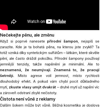
Nečekejte pěnu, ale změnu
Když si poprvé nanesete
přírodní šampon
, nejspíš se
zarazíte. Kde je ta bohatá pěna, na kterou jste zvyklí? Ta
totiž vzniká díky syntetickým sulfátům – látkám, které skvěle
pění, ale často dráždí pokožku. Přírodní šampony používají
jemnější tenzidy, takže napěnění je minimální. Ale to
neznamená, že neumývají. Znamená to, že pracují
šetrněji
. Místo agrese volí jemnost, místo rychlosti
dlouhodobý efekt. A pokud vám chybí pocit důkladného
mytí,
zkuste vlasy umýt dvakrát
– druhé mytí už napění víc
a zároveň odstraní zbylé nečistoty.
Čistota není vůně z reklamy
Dalším šokem může být vůně. Běžná kosmetika je doslova