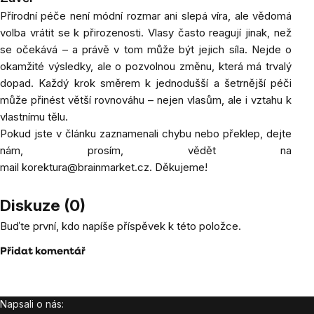
Přírodní péče není módní rozmar ani slepá víra, ale vědomá
volba vrátit se k přirozenosti. Vlasy často reagují jinak, než
se očekává – a právě v tom může být jejich síla. Nejde o
okamžité výsledky, ale o pozvolnou změnu, která má trvalý
dopad. Každý krok směrem k jednodušší a šetrnější péči
může přinést větší rovnováhu – nejen vlasům, ale i vztahu k
vlastnímu tělu.
Pokud jste v článku zaznamenali chybu nebo překlep, dejte
nám, prosím, vědět na
mail
korektura@brainmarket.cz
. Děkujeme!
Diskuze (0)
Buďte první, kdo napíše příspěvek k této položce.
Přidat komentář
Napsali o nás:
Zápatí