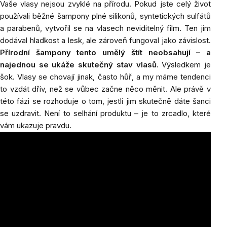
Vaše vlasy nejsou zvyklé na přírodu. Pokud jste celý život
používali běžné šampony plné silikonů, syntetických sulfátů
a parabenů, vytvořil se na vlasech neviditelný film. Ten jim
dodával hladkost a lesk, ale zároveň fungoval jako závislost.
Přírodní šampony tento umělý štít neobsahují – a
najednou se ukáže skutečný stav vlasů
. Výsledkem je
šok. Vlasy se chovají jinak, často hůř, a my máme tendenci
to vzdát dřív, než se vůbec začne něco měnit. Ale právě v
této fázi se rozhoduje o tom, jestli jim skutečně dáte šanci
se uzdravit. Není to selhání produktu – je to zrcadlo, které
vám ukazuje pravdu.