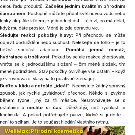
celou řadu produktů.
Začněte jedním kvalitním
přírodním
šamponem
. Postupně můžete přidat květinovou vodu nebo
lehký olej. Ale klíčem je jednoduchost – tělo ví, co má dělat,
když mu dáte prostor. Méně je zde opravdu víc.
Sledujte reakci pokožky hlavy:
Při přechodu se může
objevit podráždění nebo suchost. Nelekejte se toho – je to
běžná součást adaptace.
Pomáhá jemná masáž,
hydratace a trpělivost
. Pokud by se ale reakce zhoršovala,
vraťte se k jednoduššímu složení – čím méně složek, tím
méně podráždění. Stav pokožky ovlivňuje vše ostatní – když
je v rovnováze, vlasy na to pozitivně zareagují.
Buďte v klidu a neřešte „ideál“:
Neexistuje žádný správný
způsob, jak rychle „zvládnout“ přechod. Někdo si zvykne
během týdne, jiný za tři měsíce. Nesrovnávejte se s
ostatními a
nechte si čas
. Důležitější, než rychlost je
kontinuita. A pokud potřebujete pauzu, klidně si ji dejte –
není to selhání. Je to součást hledání vlastního rytmu.