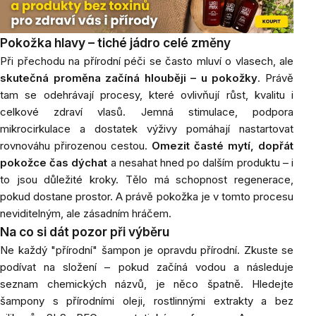
Pokožka hlavy – tiché jádro celé změny
Při přechodu na přírodní péči se často mluví o vlasech, ale
skutečná proměna začíná hlouběji – u pokožky
. Právě
tam se odehrávají procesy, které ovlivňují růst, kvalitu i
celkové zdraví vlasů. Jemná stimulace, podpora
mikrocirkulace a dostatek výživy pomáhají nastartovat
rovnováhu přirozenou cestou.
Omezit časté mytí, dopřát
pokožce čas dýchat
a nesahat hned po dalším produktu – i
to jsou důležité kroky. Tělo má schopnost regenerace,
pokud dostane prostor. A právě pokožka je v tomto procesu
neviditelným, ale zásadním hráčem.
Na co si dát pozor při výběru
Ne každý "přírodní" šampon je opravdu přírodní. Zkuste se
podívat na složení – pokud začíná vodou a následuje
seznam chemických názvů, je něco špatně. Hledejte
šampony s přírodními oleji, rostlinnými extrakty a bez