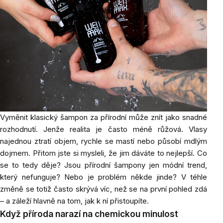
Vyměnit klasický šampon za přírodní může znít jako snadné
rozhodnutí. Jenže realita je často méně růžová. Vlasy
najednou ztratí objem, rychle se mastí nebo působí mdlým
dojmem. Přitom jste si mysleli, že jim dáváte to nejlepší. Co
se to tedy děje? Jsou přírodní šampony jen módní trend,
který nefunguje? Nebo je problém někde jinde? V téhle
změně se totiž často skrývá víc, než se na první pohled zdá
– a záleží hlavně na tom, jak k ní přistoupíte.
Když příroda narazí na chemickou minulost