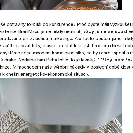
e potraviny tolik liší od konkurence? Proč byste měli vyzkoušet na
istence BrainMaxu jsme nikdy neuhnuli,
vždy jsme se soustředi
 prodávané při zvládnutí marketingu. Ale touto cestou jsme nikd
začít spalovat tuky, musíte přestat tolik jíst. Problém dnešní doby
e chystáme něco mnohem komplexnějšího, co by řešilo i apetit a 
ě drahé. Nedáme tam třeba tohle, to je levnější.“
Vždy jsem řekl
ch krize. Mimochodem naše výrobní náklady v poslední době dost 
ka k dnešní energeticko-ekonomické situaci/
.