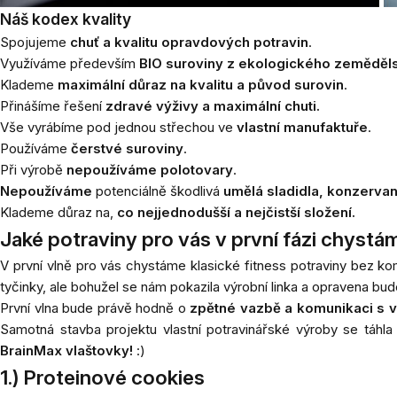
Náš kodex kvality
Spojujeme
chuť a kvalitu opravdových potravin
.
Využíváme především
BIO suroviny z ekologického zeměděls
Klademe
maximální důraz na kvalitu a původ surovin
.
Přinášíme řešení
zdravé výživy a maximální chuti.
Vše vyrábíme pod jednou střechou ve
vlastní manufaktuře
.
Používáme
čerstvé suroviny
.
Při výrobě
nepoužíváme polotovary
.
Nepoužíváme
potenciálně škodlivá
umělá sladidla, konzervant
Klademe důraz na,
co nejjednodušší a nejčistší složení.
Jaké potraviny pro vás v první fázi chystá
V první vlně pro vás chystáme klasické fitness potraviny bez 
tyčinky, ale bohužel se nám pokazila výrobní linka a opravena bu
První vlna bude právě hodně o
zpětné vazbě a komunikaci s vá
Samotná stavba projektu vlastní potravinářské výroby se táhl
BrainMax vlaštovky!
:)
1.) Proteinové cookies