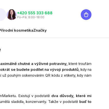
Nákupní
‭+420 555 333 688
Po–Pá: 8:00–18:00
košík
Přírodní kosmetika
Značky
e
ximálně chutné a výživné potraviny,
které troufám
ntokrát se budete podílet na vývoji produktů
, kdy na
ší už pouhým oskenováním QR kódu z etikety, kdy nám
inMarketu. Existují v podstatě
dva důvody, které mi
umělá sladidla, konzervanty. Takže v podstatě
buď to