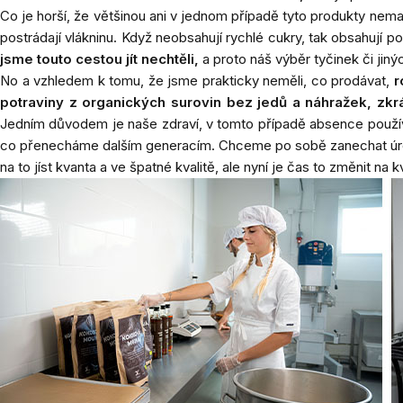
Co je horší, že většinou ani v jednom případě tyto produkty nema
postrádají vlákninu. Když neobsahují rychlé cukry, tak obsahují 
jsme touto cestou jít
nechtěli,
a proto náš výběr tyčinek či jinýc
No a vzhledem k tomu, že jsme prakticky neměli, co prodávat,
r
potraviny z organických surovin bez jedů a náhražek, zk
Jedním důvodem je naše zdraví, v tomto případě absence použí
co přenecháme dalším generacím. Chceme po sobě zanechat úrodn
na to jíst kvanta a ve špatné kvalitě, ale nyní je čas to změnit na 