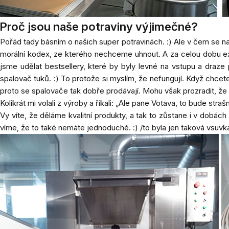
Proč jsou naše potraviny výjimečné?
Pořád tady básním o našich super potravinách. :) Ale v čem se naš
morální kodex, ze kterého nechceme uhnout. A za celou dobu ex
jsme udělat bestsellery, které by byly levné na vstupu a draze
spalovač tuků. :) To protože si myslím, že nefungují. Když chcete 
proto se spalovače tak dobře prodávají. Mohu však prozradit, ž
Kolikrát mi volali z výroby a říkali: „
Ale pane Votava, to bude strašn
Vy víte, že děláme kvalitní produkty, a tak to zůstane i v dobá
víme, že to také nemáte jednoduché. :)
/to byla jen taková vsuv