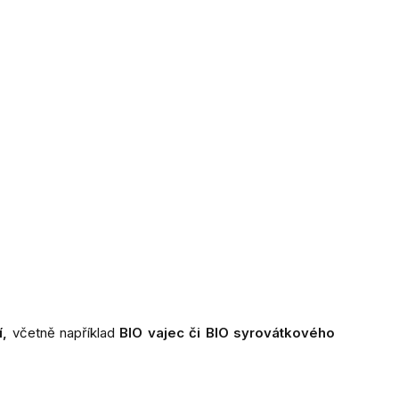
í,
včetně například
BIO vajec či BIO syrovátkového