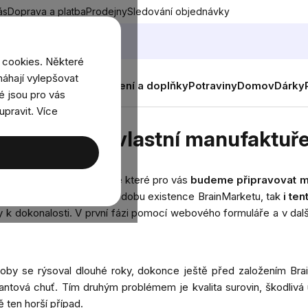
ás
Doprava a platba
Prodejny
Sledování objednávky
 cookies. Některé
áhají vylepšovat
nky
Muži
Ženy
Děti
Oblečení a doplňky
Potraviny
Domov
Dárky
é jsou pro vás
upravit. Více
 vlastní manufaktuře
mpromisu ve vlastní manufaktuř
tupujeme do nové éry
, ve které pro vás
budeme připravovat ma
aši zpětnou vazbu po celou dobu existence BrainMarketu, tak
i te
k dokonalosti. V první fázi pomocí
webového formuláře
a v dal
ýroby se rýsoval dlouhé roky, dokonce ještě před založením Bra
ntová chuť. Tím druhým problémem je kvalita surovin, škodlivá 
 ten horší případ.