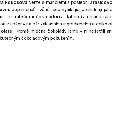
uhá
kokosová
verze s mandlemi a poslední
arašídovo
ovin.
Jejich chuť i vůně jsou vynikající a chutnají jako
dna je s
mléčnou čokoládou a datlemi
a druhou jsme
sou založeny na pár základních ingrediencích a celkově
colate
. Kromě mléčné čokolády jsme v ní nešetřili ani
 skutečným čokoládovým pokušením.