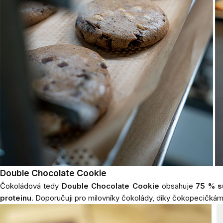
Double Chocolate Cookie
Čokoládová tedy
Double Chocolate Cookie
obsahuje
75 % su
proteinu
. Doporučuji pro milovníky čokolády, díky čokopecičkám u