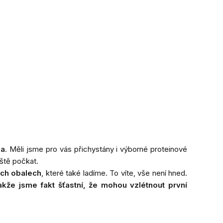
la
. Měli jsme pro vás přichystány i výborné proteinové
eště počkat.
ích obalech
, které také ladíme. To víte, vše není hned.
akže jsme fakt šťastní, že mohou vzlétnout první