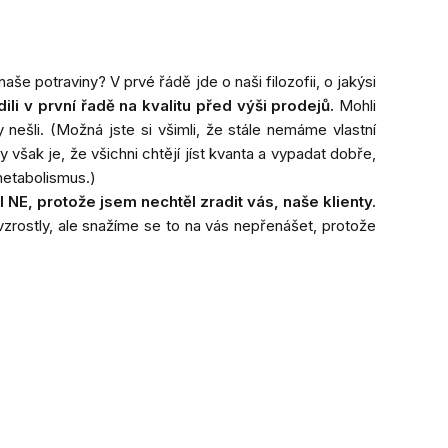
še potraviny? V prvé řádě jde o naši filozofii, o jakýsi
li v první řadě na kvalitu před výši prodejů.
Mohli
y nešli.
(Možná jste si všimli, že stále nemáme vlastní
 však je, že všichni chtějí jíst kvanta a vypadat dobře,
metabolismus.)
 NE, protože jsem nechtěl zradit vás, naše klienty.
vzrostly, ale snažíme se to na vás nepřenášet, protože