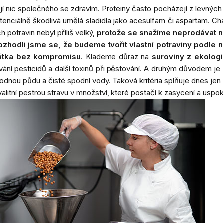
jí nic společného se zdravím. Proteiny často pocházejí z levných
potenciálně škodlivá umělá sladidla jako acesulfam či aspartam. 
h potravin nebyl příliš velký,
protože se snažíme neprodávat n
ozhodli jsme se, že budeme tvořit vlastní potraviny podle na
rátka bez kompromisu
. Klademe důraz na
suroviny z ekolog
vání
pesticidů
a další toxinů při pěstování. A druhým důvodem je
ou půdu a čisté spodní vody. Taková kritéria splňuje dnes jen 
kvalitní pestrou stravu v množství, které postačí k zasycení a uspok