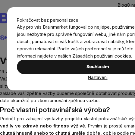
Přejít
Blog
O n
na
obsah
Pokračovat bez personalizace
Aby pro vás Brainmarket fungoval co nejlépe, používáme
Hledat
jsou nezbytné pro správné fungování webu, jiné nám pom
BrainMax®
Léto
Ušetři
Cíle
Doplňky stravy a výživa
Novi
obsah, pamatovat si váš košík a zobrazovat nabídky, kter
opravdu relevantní. Podle vašich preferencí si je můžete 
Blog
Vyrábíme Bio potraviny bez kompromisu ve
informací najdete v našich
Zásadách používání cookies
.
Vyrábíme Bio potraviny bez ko
Souhlasím
19.7.2022
Nastavení
Vážení klienti
díky vaší podpoře a loajalitě nyní společně vs
si tvrdit budou těžko hledat konkurenci. A protože slyšíme na v
základě vaší zpětné vazby budeme společně dotahovat produkty 
dáte okamžitě po zkonzumování zpětnou vazbu.
Proč vlastní potravinářská výroba?
Podnět pro zahájení výstavby projektu vlastní potravinářské v
vadily ve zdravé nebo fitness výživě.
Prvním je prostě amara
chutná hnusně anebo to chutná uměle dobře,
což je podle mě