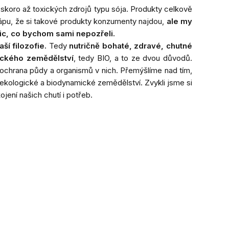
 skoro až toxických zdrojů typu sója. Produkty celkově
Chápu, že si takové produkty konzumenty najdou,
ale my
ic, co bychom sami nepozřeli.
ší filozofie.
Tedy
nutričně bohaté, zdravé, chutné
ického zemědělství
, tedy BIO, a to ze dvou důvodů.
 ochrana půdy a organismů v nich. Přemýšlíme nad tím,
ekologické a biodynamické zemědělství. Zvykli jsme si
ojení našich chutí i potřeb.