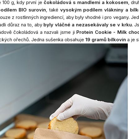
e 100 g, kdy první je
čokoládová s mandlemi a kokosem
, dr
odílem BIO surovin
, také
vysokým podílem vlákniny a bílk
pouze z rostlinných ingrediencí, aby byly vhodné i pro vegany. Je
adli důraz na to, aby
byly vláčné a nezasekávaly se v krku
. J
ádově čokoládová a nazvali jsme ji
Protein Cookie - Milk cho
nických ořechů. Jedna sušenka obsahuje
19 gramů bílkovin
a je