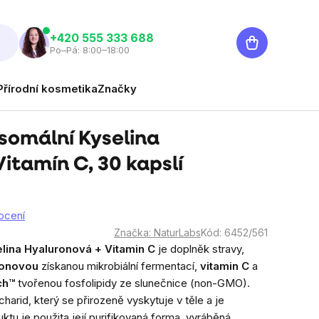
Nákupní
‭+420 555 333 688
Po–Pá: 8:00–18:00
košík
Přírodní kosmetika
Značky
somální Kyselina
itamín C, 30 kapslí
ocení
Značka:
NaturLabs
Kód:
6452/561
lina Hyaluronová + Vitamin C
je doplněk stravy,
ronovou
získanou mikrobiální fermentací,
vitamin C
a
ch™
tvořenou fosfolipidy ze slunečnice (non-GMO).
harid, který se přirozeně vyskytuje v těle a je
ktu je použita její purifikovaná forma, vyráběná