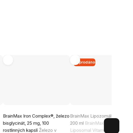
Vyprodáno
Průměrné
Průměrné
BrainMax Iron Complex®, železo
BrainMax Lipozomální Vitamín 
hodnocení
hodnocení
bisglycinát, 25 mg, 100
200 ml
BrainMax Liquid
produktu
produktu
a
rostlinných kapslí
Železo v
Liposomal Vitamin C, doplněk
je
je