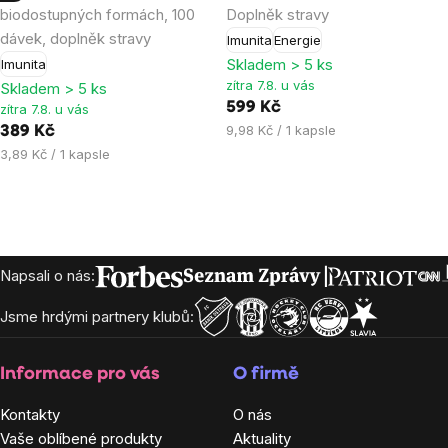
biodostupných formách, 100
Doplněk stravy
4,9
5,0
dávek, doplněk stravy
Imunita
Energie
z
z
Skladem > 5 ks
Imunita
5
5
zítra 7.8. u vás
Skladem > 5 ks
hvězdiček.
hvězdiček.
599 Kč
zítra 7.8. u vás
Měrná
9,98 Kč / 1 kapsle
389 Kč
cena:
Měrná
3,89 Kč / 1 kapsle
cena:
Zápatí
Napsali o nás:
Jsme hrdými partnery klubů:
Informace pro vás
O firmě
Kontakty
O nás
Vaše oblíbené produkty
Aktuality