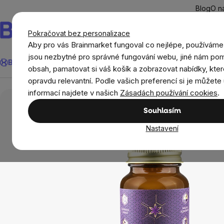
Přejít
Blog
O n
na
obsah
Pokračovat bez personalizace
Aby pro vás Brainmarket fungoval co nejlépe, používáme
Hledat
jsou nezbytné pro správné fungování webu, jiné nám pom
BrainMax®
Léto
Ušetři
Cíle
Doplňky stravy a výživa
Novi
obsah, pamatovat si váš košík a zobrazovat nabídky, kter
opravdu relevantní. Podle vašich preferencí si je můžete 
Cíle
NaturLabs Liposomální Kyselina Hyaluronová 
informací najdete v našich
Zásadách používání cookies
.
Souhlasím
Nastavení