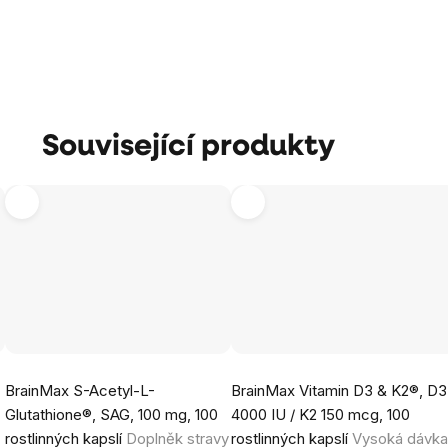
Související produkty
Průměrné
Průměrné
BrainMax S-Acetyl-L-
BrainMax Vitamin D3 & K2®, D3
hodnocení
hodnocení
Glutathione®, SAG, 100 mg, 100
4000 IU / K2 150 mcg, 100
produktu
produktu
rostlinných kapslí
Doplněk stravy
rostlinných kapslí
Vysoká dávk
je
je