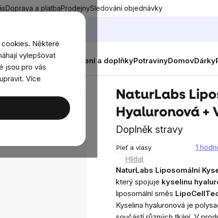
ás
Doprava a platba
Prodejny
Sledování objednávky
 cookies. Některé
áhají vylepšovat
nky
Muži
Ženy
Děti
Oblečení a doplňky
Potraviny
Domov
Dárky
é jsou pro vás
upravit. Více
+ Vitamín C, 30 kapslí
NaturLabs Lipo
Hyaluronová + V
Doplněk stravy
1 hodn
Pleť a vlasy
Průměrné
Hlídat
hodnocení
NaturLabs Liposomální Kyse
produktu
který spojuje
kyselinu hyalu
je
liposomální směs
LipoCellTe
5,0
Kyselina hyaluronová je polysac
z
součástí různých tkání. V produ