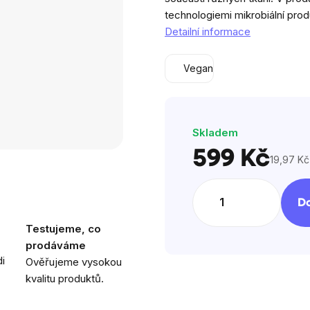
5
technologiemi mikrobiální pro
hvězdiček.
Detailní informace
Vegan
Skladem
599 Kč
19,97 Kč
Měrná
cena:
Do
Testujeme, co
prodáváme
i
Ověřujeme vysokou
kvalitu produktů.