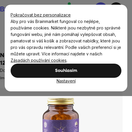
Přejít
Nákupní
na
košík
Pokračovat bez personalizace
obsah
Aby pro vás Brainmarket fungoval co nejlépe,
používáme cookies. Některé jsou nezbytné pro správné
fungování webu, jiné nám pomáhají vylepšovat obsah,
Doplňky stravy a výživa
Vitamíny a multivitamíny
pamatovat si váš košík a zobrazovat nabídky, které jsou
Vitamín C
pro vás opravdu relevantní. Podle vašich preferencí si je
můžete upravit. Více informací najdete v našich
NaturLabs Liposomální vitamín C, 250 mg,
Zásadách používání cookies
.
120 kapslí
Doplněk stravy
Souhlasím
Imunita
2 hodnocení
Průměrné
Nastavení
hodnocení
produktu
je
5,0
z
5
hvězdiček.