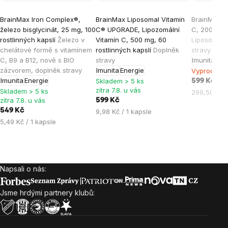
Průměrné
Průměrné
Průměrné
BrainMax Iron Complex®,
BrainMax Liposomal Vitamin
BrainMax L
hodnocení
hodnocení
hodnocen
železo bisglycinát, 25 mg, 100
C® UPGRADE, Lipozomální
C, 200 ml
B
produktu
produktu
produktu
rostlinných kapslí
Železo v
Vitamín C, 500 mg, 60
Liposomal 
je
je
je
chelátové formě s vitamínem
rostlinných kapslí
Doplněk
stravy
C, B9 a B12, nově s BIO
stravy
Imunita
Ene
4,8
5,0
5,0
zázvorem, doplněk stravy
Imunita
Energie
Vyprodáno
z
z
z
Imunita
Energie
Skladem > 5 ks
599 Kč
5
5
5
zítra 7.8. u vás
Skladem > 5 ks
Měrná
299,50 Kč /
hvězdiček.
hvězdiček.
hvězdiček
zítra 7.8. u vás
599 Kč
cena:
549 Kč
Měrná
9,98 Kč / 1 kapsle
Měrná
cena:
5,49 Kč / 1 kapsle
cena:
Napsali o nás:
Zápatí
Jsme hrdými partnery klubů: