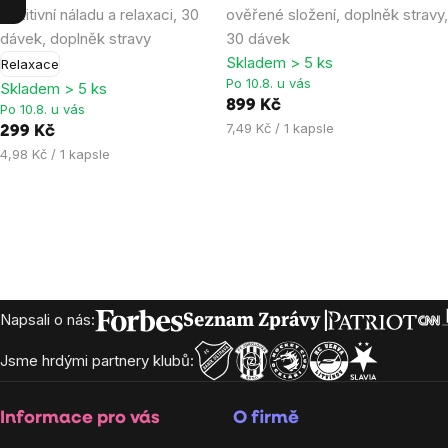
pozitivní náladu a relaxaci, 30
ověřené složení, doplněk stravy
3,7
4,9
dávek, doplněk stravy
30 dávek
z
z
Skladem > 5 ks
Relaxace
5
5
Po 10.8. u vás
Skladem > 5 ks
hvězdiček.
hvězdiček.
899 Kč
Po 10.8. u vás
Měrná
7,49 Kč / 1 kapsle
299 Kč
cena:
Měrná
4,98 Kč / 1 kapsle
cena:
Zápatí
Napsali o nás:
Jsme hrdými partnery klubů:
Informace pro vás
O firmě