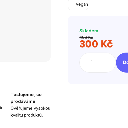
Vegan
Skladem
409 Kč
300 Kč
Měrná
cena:
Do
Testujeme, co
prodáváme
i
Ověřujeme vysokou
kvalitu produktů.