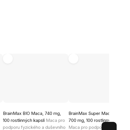
Průměrné
Průměrné
BrainMax BIO Maca, 740 mg,
BrainMax Super Maca® extrakt
hodnocení
hodnocení
100 rostlinných kapslí
Maca pro
700 mg, 100 rostlinných kapslí
produktu
produktu
podporu fyzického a duševního
Maca pro podporu fyzického a
je
je