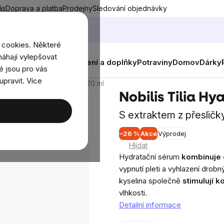
ás
Doprava a platba
Prodejny
Sledování objednávky
 cookies. Některé
áhají vylepšovat
nky
Muži
Ženy
Děti
Oblečení a doplňky
Potraviny
Domov
Dárky
é jsou pro vás
upravit. Více
s Tilia Hyaluronové sérum, 20 ml
Nobilis Tilia H
S extraktem z přesličky
–26 %
Akce
Výprodej
Průměrné
Hlídat
hodnocení
Hydratační sérum
kombinuje 
produktu
vypnutí pleti a vyhlazení drob
je
kyselina společně
stimulují 
0,0
vlhkosti.
z
Detailní informace
5
hvězdiček.