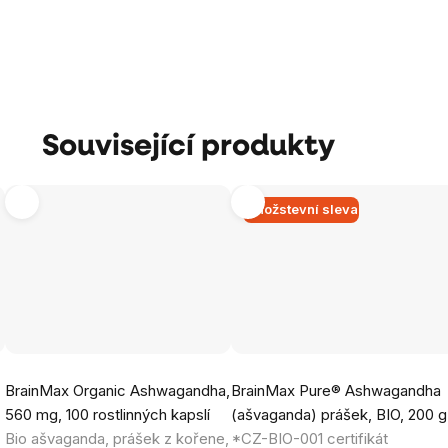
Související produkty
Množstevní sleva
Průměrné
Průměrné
BrainMax Organic Ashwagandha,
BrainMax Pure® Ashwagandha
hodnocení
hodnocení
560 mg, 100 rostlinných kapslí
(ašvaganda) prášek, BIO, 200 g
produktu
produktu
Bio ašvaganda, prášek z kořene,
*CZ-BIO-001 certifikát
je
je