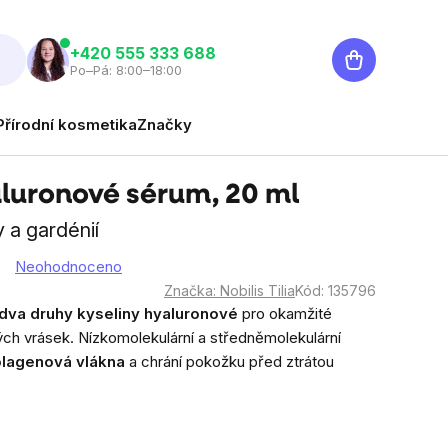
Nákupní
‭+420 555 333 688
Po–Pá: 8:00–18:00
košík
Přírodní kosmetika
Značky
yaluronové sérum, 20 ml
 a gardénií
Neohodnoceno
Značka:
Nobilis Tilia
Kód:
135796
dva druhy kyseliny hyaluronové
pro okamžité
ných vrásek. Nízkomolekulární a středněmolekulární
kolagenová vlákna
a chrání pokožku před ztrátou