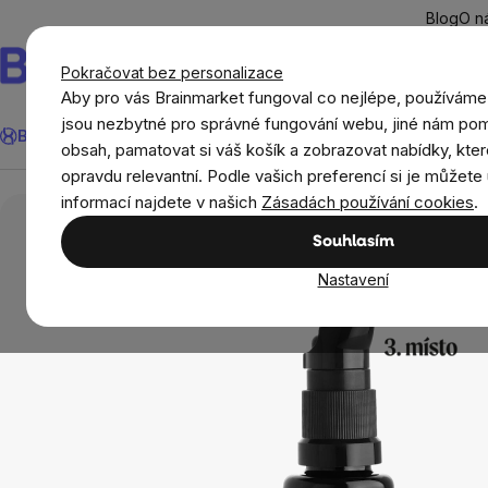
Přejít
Blog
O n
na
obsah
Pokračovat bez personalizace
Aby pro vás Brainmarket fungoval co nejlépe, používáme
Hledat
jsou nezbytné pro správné fungování webu, jiné nám pom
BrainMax®
Léto
Ušetři
Cíle
Doplňky stravy a výživa
Novi
obsah, pamatovat si váš košík a zobrazovat nabídky, kter
opravdu relevantní. Podle vašich preferencí si je můžete 
Přírodní kosmetika
Péče o pleť a rty
Nobili
informací najdete v našich
Zásadách používání cookies
.
Souhlasím
Nastavení