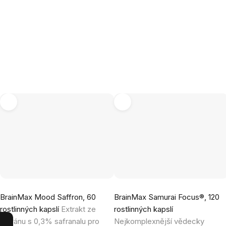
Průměrné
Průměrné
BrainMax Mood Saffron, 60
BrainMax Samurai Focus®, 120
hodnocení
hodnocení
rostlinných kapslí
Extrakt ze
rostlinných kapslí
produktu
produktu
šafránu s 0,3% safranalu pro
Nejkomplexnější vědecky
je
je