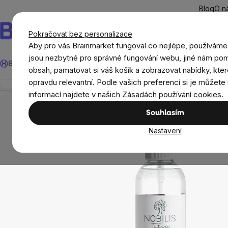
Přejít
Blog
O n
na
obsah
Pokračovat bez personalizace
Aby pro vás Brainmarket fungoval co nejlépe, používáme
Hledat
jsou nezbytné pro správné fungování webu, jiné nám pom
BrainMax®
Léto
Ušetři
Cíle
Doplňky stravy a výživa
Novi
Nobilis Tilia Květová voda BIO Růže, 200 ml
obsah, pamatovat si váš košík a zobrazovat nabídky, kter
Přehled
Popis
Související produkty
Recenze
opravdu relevantní. Podle vašich preferencí si je můžete 
Přírodní kosmetika
Péče o pleť a rty
Nobili
informací najdete v našich
Zásadách používání cookies
.
Souhlasím
Nastavení