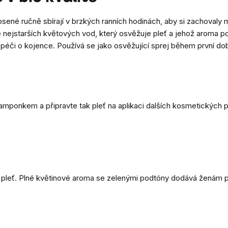
rosené ručně sbírají v brzkých ranních hodinách, aby si zachovaly
aké nejstarších květových vod, který osvěžuje pleť a jehož aroma p
péči o kojence. Používá se jako osvěžující sprej během první do
 tamponkem a připravte tak pleť na aplikaci dalších kosmetických 
pleť. Plné květinové aroma se zelenými podtóny dodává ženám poc