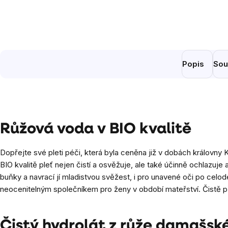
Popis
Sou
Růžová voda v BIO kvalitě
Dopřejte své pleti péči, která byla ceněna již v dobách královny 
BIO kvalitě pleť nejen čistí a osvěžuje, ale také účinně ochlazuj
buňky a navrací jí mladistvou svěžest, i pro unavené oči po celo
neocenitelným společníkem pro ženy v období mateřství. Čistě přír
Čistý hydrolát z růže damašské