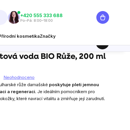
Nákupní
‭+420 555 333 688
Po–Pá: 8:00–18:00
košík
Přírodní kosmetika
Značky
203 Kč
Hlídat
Měrná cena:
větová voda BIO Růže, 200 ml
Neohodnoceno
 bulharské růže damašské
poskytuje pleti jemnou
aci a regeneraci
. Je ideálním pomocníkem pro
pokožky, které navrací vitalitu a zmírňuje její zarudnutí.