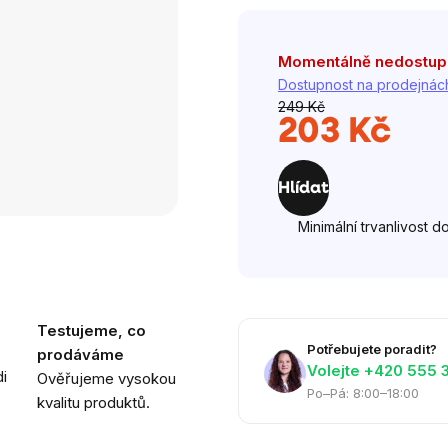
Momentálně nedostu
Dostupnost na prodejnác
249 Kč
203 Kč
Měrná
cena:
Hlídat
Minimální trvanlivost d
Testujeme, co
Potřebujete poradit?
prodáváme
Volejte ‭+420 555 
i
Ověřujeme vysokou
Po–Pá: 8:00–18:00
kvalitu produktů.