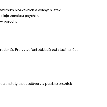
 maximum bioaktivních a vonných látek.
osiluje ženskou psychiku.
by porodní.
produktů. Pro vytvoření obkladů očí stačí nanést
it jistoty a sebedůvěry a posiluje prožitek