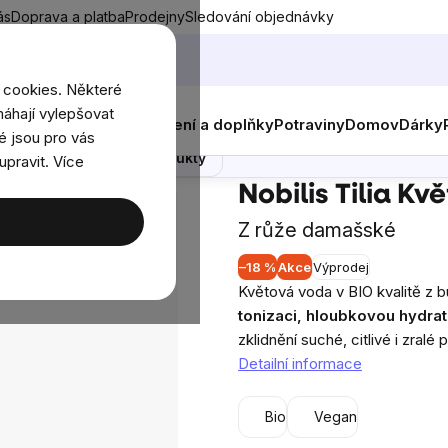
ás
Doprava a platba
Prodejny
Sledování objednávky
 cookies. Některé
áhají vylepšovat
nky
Muži
Ženy
Děti
Oblečení a doplňky
Potraviny
Domov
Dárky
é jsou pro vás
Poradna
Podobné produkty
upravit. Více
s Tilia Květová voda BIO Růže, 200 ml
Nobilis Tilia K
Z růže damašské
–18 %
Akce
Výprodej
Průměrné
Květová voda v BIO kvalitě z
hodnocení
tonizaci, hloubkovou hydrat
produktu
zklidnění suché, citlivé i zralé 
je
Detailní informace
0,0
z
Bio
Vegan
5
hvězdiček.