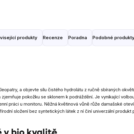
visející produkty
Recenze
Poradna
Podobné produkt
Kleopatry, a objevte sílu čistého hydrolátu z ručně sbíraných okv
e a zjemňuje pokožku se sklonem k podráždění. Je vynikající volbo
denní práci u monitoru. Něžná květinová vůně růže damašské otevír
odní složení bez syntetických látek z ní činí univerzální produkt 
 v bio kvalitě