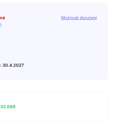
pné
Možnosti doručení
h
o:
30.4.2027
333 688