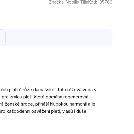
Značka:
Nobilis Tilia
Kód:
135789
y
ětních plátků růže damašské. Tato růžová voda v
u pro zralou pleť, které pomáhá regenerovat
á ženské srdce, přináší hlubokou harmonii a je
pro každodenní osvěžení pleti, vlasů i duše.