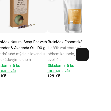
inMax Natural Soap Bar with
BrainMax Epsomská sůl, 1kg
WellM
ender & Avocado Oil, 100 g
Hořčík vstřebatelný přes kůži
váleč
rodní tuhé mýdlo s levandulí
během koupele, regenerace a
jehli
vokádovým olejem
uvolnění
váleč
adem > 5 ks
Skladem > 5 ks
vypad
a 8.8. u vás
zítra 8.8. u vás
Sklad
9 Kč
129 Kč
zítra 
249 