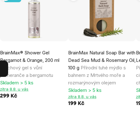
BrainMax® Shower Gel
BrainMax Natural Soap Bar with
B
Bergamot & Orange, 200 ml
Dead Sea Mud & Rosemary Oil,
L
Sprchový gel s vůní
100 g
Přírodní tuhé mýdlo s
P
pomeranče a bergamotu
bahnem z Mrtvého moře a
c
Skladem > 5 ks
rozmarýnovým olejem
c
zítra 8.8. u vás
Skladem > 5 ks
S
299 Kč
zítra 8.8. u vás
zí
199 Kč
1