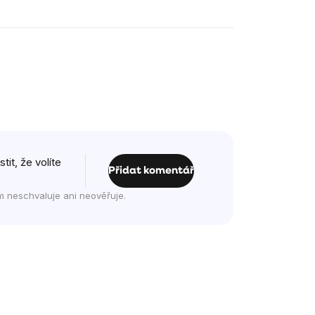
it, že volíte
Přidat komentář
m neschvaluje ani neověřuje.