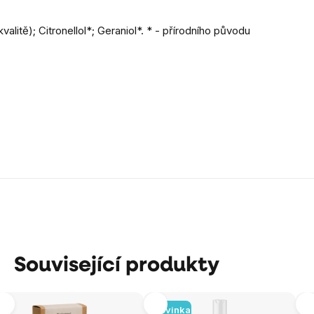
itě); Citronellol*; Geraniol*. * - přírodního původu
Související produkty
Novinka