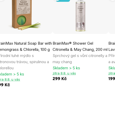
rainMax Natural Soap Bar with
BrainMax® Shower Gel
Bra
emongrass & Chlorella, 100 g
Citronella & May Chang, 200 ml
Lav
řírodní tuhé mýdlo s
Sprchový gel s vůní citronelly a
Pří
itronovou trávou, spirulinou a
may chang
a a
hlorellou
Skladem > 5 ks
Skl
zítra 8.8. u vás
zítr
kladem > 5 ks
299 Kč
19
tra 8.8. u vás
99 Kč