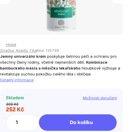
Hlídat
Značka:
Nobilis Tilia
Kód:
135798
Jemný univerzální krém
poskytuje šetrnou péči a ochranu pro
všechny členy rodiny, včetně nejmenších dětí.
Kombinace
bambuckého másla a měsíčku lékařského
hloubkově vyživuje a
revitalizuje suchou pokožku celého těla i obličeje.
Detailní informace
Skladem
Možnosti doručení
309 Kč
252 Kč
Měrná
cena:
Do košíku