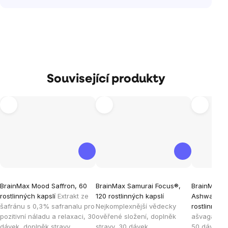
Související produkty
Průměrné
Průměrné
Průměrné
BrainMax Mood Saffron, 60
BrainMax Samurai Focus®,
BrainMax O
hodnocení
hodnocení
hodnocen
rostlinných kapslí
Extrakt ze
120 rostlinných kapslí
Ashwagand
produktu
produktu
produktu
šafránu s 0,3% safranalu pro
Nejkomplexnější vědecky
rostlinných
je
je
je
pozitivní náladu a relaxaci, 30
ověřené složení, doplněk
ašvaganda,
dávek, doplněk stravy
stravy, 30 dávek
50 dávek, d
3,7
4,9
5,0