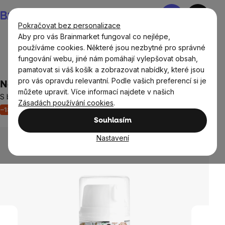
Přejít
Nákupní
na
košík
Pokračovat bez personalizace
obsah
Aby pro vás Brainmarket fungoval co nejlépe,
používáme cookies. Některé jsou nezbytné pro správné
fungování webu, jiné nám pomáhají vylepšovat obsah,
Přírodní kosmetika
Péče o pleť a rty
pamatovat si váš košík a zobrazovat nabídky, které jsou
pro vás opravdu relevantní. Podle vašich preferencí si je
Nobilis Tilia Měsíčkový krém, 50 ml
můžete upravit. Více informací najdete v našich
S bambuckým máslem a měsíčkem
Zásadách používání cookies
.
–18 %
Akce
Výprodej
Neohodnoceno
Průměrné
Souhlasím
hodnocení
produktu
Nastavení
je
0,0
z
5
hvězdiček.