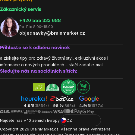
Zákaznický servis
‭+420 555 333 688
Po–Pá: 8:00–18:00
objednavky@brainmarket.cz
Přihlaste se k odběru novinek
a získejte tipy pro zdravý životní styl, exkluzivní akce i
informace o nových produktech – stačí zadat e-mail.
Sledujte nás na sociálních sítích:
4.9/5
(5854x)
98 %
(865x)
4.9/5
(1577x)
Najdete nás v 10 zemích Evropy:
CZ
Copyright
2026
BrainMarket.cz. Všechna práva vyhrazena.