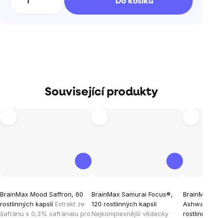
Do košíku
Související produkty
Průměrné
Průměrné
Průměrné
BrainMax Mood Saffron, 60
BrainMax Samurai Focus®,
BrainMax O
hodnocení
hodnocení
hodnocen
rostlinných kapslí
Extrakt ze
120 rostlinných kapslí
Ashwagand
produktu
produktu
produktu
šafránu s 0,3% safranalu pro
Nejkomplexnější vědecky
rostlinných