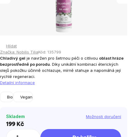
Hlídat
Značka:
Nobilis Tilia
Kód:
135799
Chladivý gel
je navržen pro šetrnou péči o citlivou
oblast hráze
bezprostředně po porodu
. Díky unikátní kombinaci éterických
olejů pokožku účinně ochlazuje, mírně stahuje a napomáhá její
rychlé regeneraci.
Detailní informace
Bio
Vegan
Skladem
Možnosti doručení
199 Kč
Měrná
cena: