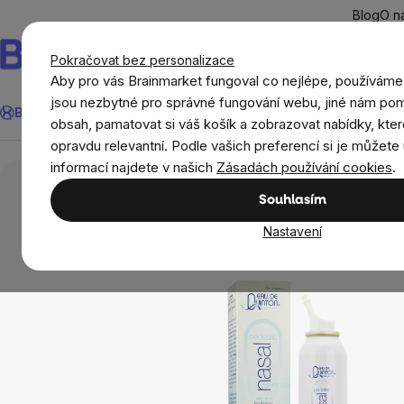
Přejít
Blog
O n
na
obsah
Pokračovat bez personalizace
Aby pro vás Brainmarket fungoval co nejlépe, používáme
Hledat
jsou nezbytné pro správné fungování webu, jiné nám pom
BrainMax®
Léto
Ušetři
Cíle
Doplňky stravy a výživa
Novi
obsah, pamatovat si váš košík a zobrazovat nabídky, kter
opravdu relevantní. Podle vašich preferencí si je můžete 
Děti
Přírodní kosmetika pro děti
Nosní sprej
informací najdete v našich
Zásadách používání cookies
.
Souhlasím
Nastavení