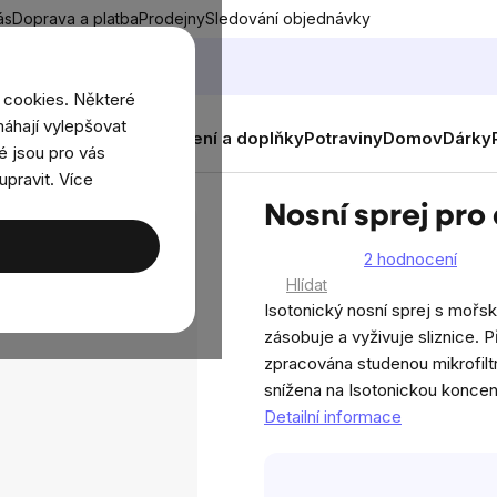
ás
Doprava a platba
Prodejny
Sledování objednávky
 cookies. Některé
áhají vylepšovat
nky
Muži
Ženy
Děti
Oblečení a doplňky
Potraviny
Domov
Dárky
é jsou pro vás
upravit. Více
 pro děti, 100 ml
Nosní sprej pro 
2 hodnocení
Průměrné
Hlídat
hodnocení
Isotonický nosní sprej s mořsk
produktu
zásobuje a vyživuje sliznice. 
je
zpracována studenou mikrofilt
5,0
snížena na Isotonickou koncent
z
Detailní informace
5
hvězdiček.