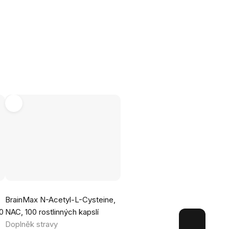
Průměrné
BrainMax N-Acetyl-L-Cysteine,
hodnocení
00
NAC, 100 rostlinných kapslí
produktu
Doplněk stravy
je