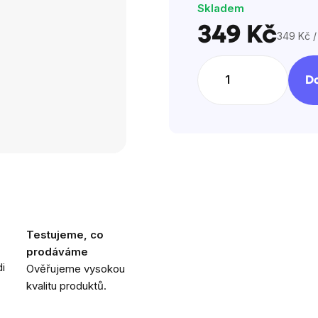
Skladem
349 Kč
349 Kč /
Měrná
cena:
Do
Testujeme, co
prodáváme
i
Ověřujeme vysokou
kvalitu produktů.