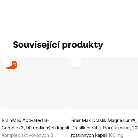
Související produkty
–15 %
Průměrné
Průměrné
BrainMax Activated B-
BrainMax Draslík Magnesium®,
hodnocení
hodnocení
Complex®, 90 rostlinných kapslí
Draslík citrát + Hořčík malát, 2
produktu
produktu
Komplex aktivovaných B
rostlinných kapslí
100 mg
je
je