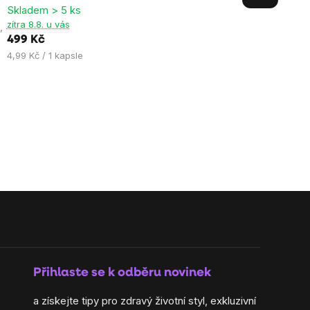
Skladem > 5 ks
4,9
zítra 8.8. u vás
,
z
499 Kč
5
Měrná
4,99 Kč / 1 kapsle
hvězdiček.
cena:
Přihlaste se k odběru novinek
a získejte tipy pro zdravý životní styl, exkluzivní