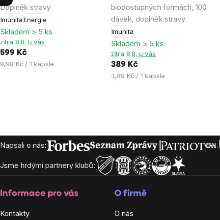
Doplněk stravy
biodostupných formách, 100
5,0
4,9
dávek, doplněk stravy
Imunita
Energie
z
z
Skladem > 5 ks
Imunita
5
5
zítra 8.8. u vás
Skladem > 5 ks
hvězdiček.
hvězdiček.
599 Kč
zítra 8.8. u vás
Měrná
9,98 Kč / 1 kapsle
389 Kč
cena:
Měrná
3,89 Kč / 1 kapsle
cena:
Zápatí
Napsali o nás:
Jsme hrdými partnery klubů:
Informace pro vás
O firmě
Kontakty
O nás