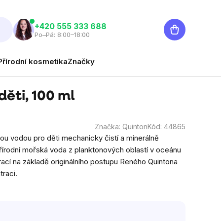
Nákupní
‭+420 555 333 688
Po–Pá: 8:00–18:00
košík
Přírodní kosmetika
Značky
děti, 100 ml
Značka:
Quinton
Kód:
44865
ou vodou pro děti mechanicky čistí a minerálně
Přírodní mořská voda z planktonových oblastí v oceánu
rací
na základě originálního postupu Reného Quintona
raci.