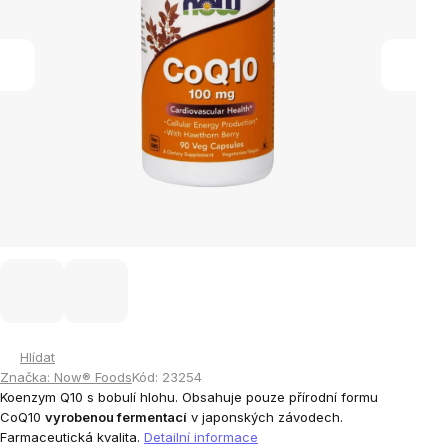
Hlídat
Značka:
Now® Foods
Kód:
23254
Koenzym Q10 s bobulí hlohu. Obsahuje pouze přírodní formu
CoQ10
vyrobenou fermentací
v japonských závodech.
Farmaceutická kvalita.
Detailní informace