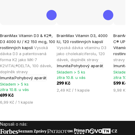
Průměrné
Průměrné
Průměrné
BrainMax Vitamin D3 & K2®,
BrainMax Vitamin D3, 4000
BrainMax L
hodnocení
hodnocení
hodnocen
D3 4000 IU / K2 150 mcg, 100
IU, 120 rostlinných kapslí
C® UPGRADE
produktu
produktu
produktu
rostlinných kapslí
Vysoká
Vysoká dávka vitamínu D3
Vitamín C,
je
je
je
dávka D3 a patentovaná
jako cholekalciferolu, 120
rostlinných
forma K2 jako MK-7
dávek, doplněk stravy
stravy
5,0
5,0
5,0
K2VITAL®DELTA, 100 dávek,
Imunita
Pohybový aparát
Imunita
Ene
z
z
z
doplněk stravy
Skladem > 5 ks
Skladem > 
5
5
5
zítra 10.8. u vás
zítra 10.8. 
Imunita
Pohybový aparát
hvězdiček.
hvězdiček.
hvězdiček
299 Kč
599 Kč
Skladem > 5 ks
zítra 10.8. u vás
Měrná
Měrná
2,49 Kč / 1 kapsle
9,98 Kč / 1
699 Kč
cena:
cena:
Měrná
6,99 Kč / 1 kapsle
cena:
Napsali o nás:
Zápatí