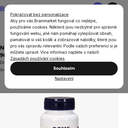
Přejít
Nákupní
na
košík
Pokračovat bez personalizace
obsah
Aby pro vás Brainmarket fungoval co nejlépe,
používáme cookies. Některé jsou nezbytné pro správné
fungování webu, jiné nám pomáhají vylepšovat obsah,
Doplňky stravy a výživa
Vitamíny a multivitamíny
pamatovat si váš košík a zobrazovat nabídky, které jsou
pro vás opravdu relevantní. Podle vašich preferencí si je
NOW CoQ10 (koenzym Q10) + Hloh, 100 mg,
můžete upravit. Více informací najdete v našich
90 rostlinných kapslí
Zásadách používání cookies
.
Doplněk stravy
Souhlasím
Srdce a cévy
Krevní tlak
1 hodnocení
Průměrné
hodnocení
Nastavení
produktu
je
5,0
z
5
hvězdiček.