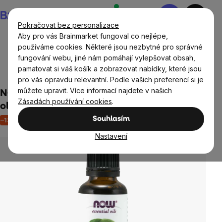
Přejít
Nákupní
na
košík
Pokračovat bez personalizace
obsah
Aby pro vás Brainmarket fungoval co nejlépe,
používáme cookies. Některé jsou nezbytné pro správné
fungování webu, jiné nám pomáhají vylepšovat obsah,
Domov
Aromaterapie
Éterické a esenciální vonné
pamatovat si váš košík a zobrazovat nabídky, které jsou
oleje
pro vás opravdu relevantní. Podle vašich preferencí si je
můžete upravit. Více informací najdete v našich
NOW Essential Oil, Bergamot oil (éterický
Zásadách používání cookies
.
olej Bergamot), 30 ml
Souhlasím
–13 %
Akce
Výprodej
Neohodnoceno
Průměrné
hodnocení
Nastavení
produktu
je
0,0
z
5
hvězdiček.