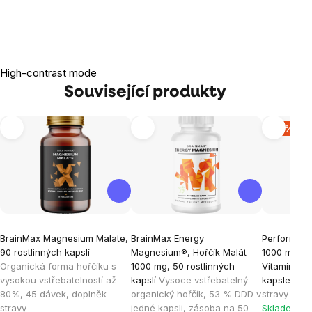
High-contrast mode
Související produkty
-16 %
BrainMax Magnesium Malate,
BrainMax Energy
Performan
90 rostlinných kapslí
Magnesium®, Hořčík Malát
1000 mg, (
Organická forma hořčíku s
1000 mg, 50 rostlinných
Vitamín B6),
vysokou vstřebatelností až
kapslí
Vysoce vstřebatelný
kapsle, V
80%, 45 dávek, doplněk
organický hořčík, 53 % DDD v
stravy
stravy
jedné kapsli, zásoba na 50
Skladem > 