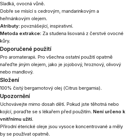
Sladká, ovocná vůně.
Dobře se mísící s cedrovým, mandarinkovým a
heřmánkovým olejem.
Atributy:
povznášející, inspirativní.
Metoda extrakce:
Za studena lisovaná z čerstvé ovocné
kůry.
Doporučené použití
Pro aromaterapii. Pro všechna ostatní použití opatrně
nařeďte jiným olejem, jako je jojobový, hroznový, olivový
nebo mandlový.
Složení
100% čistý bergamotový olej (
Citrus bergamia).
Upozornění
Uchovávejte mimo dosah dětí.
Pokud jste těhotná nebo
kojící, poraďte se s lékařem před použitím.
Není určeno k
vnitřnímu užití.
Přírodní éterické oleje jsou vysoce koncentrované a měly
by se používat opatrně.