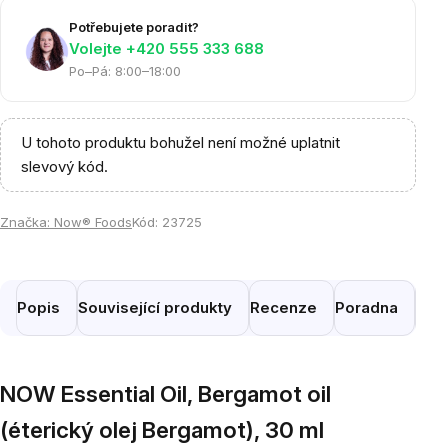
Potřebujete poradit?
Volejte ‭+420 555 333 688
Po–Pá: 8:00–18:00
U tohoto produktu bohužel není možné uplatnit
slevový kód.
Značka:
Now® Foods
Kód:
23725
Popis
Související produkty
Recenze
Poradna
Pod
NOW Essential Oil, Bergamot oil
(éterický olej Bergamot), 30 ml