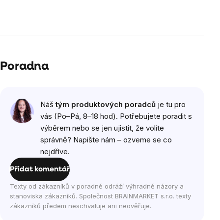
Poradna
Náš
tým produktových poradců
je tu pro
vás (Po–Pá, 8–18 hod). Potřebujete poradit s
výběrem nebo se jen ujistit, že volíte
správně? Napište nám – ozveme se co
nejdříve.
Přidat komentář
Texty od zákazníků v poradně odráží výhradně názory a
stanoviska zákazníků. Společnost BRAINMARKET s.r.o. texty
zákazníků předem neschvaluje ani neověřuje.