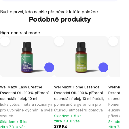
Buďte první, kdo napíše příspěvek k této položce.
Podobné produkty
High-contrast mode
WellMax® Easy Breathe
WellMax® Home Essence
WellMax® E
Essential Oil, 100% přírodní
Essential Oil, 100% přírodní
Essential O
esenciální olej, 10 ml
esenciální olej, 10 ml
Pačuli,
esenciální o
Eukalyptus, máta a rozmarýn
pomeranč a geránium pro
Pomeranč, 
pro uvolněné dýchání a svěží
útulnou atmosféru domova
eukalyptus
vzduch.
Skladem > 5 ks
příval energ
zítra 7.8. u vás
Skladem > 5 ks
Skladem > 
zítra 7.8. u vás
zítra 7.8. u
279 Kč