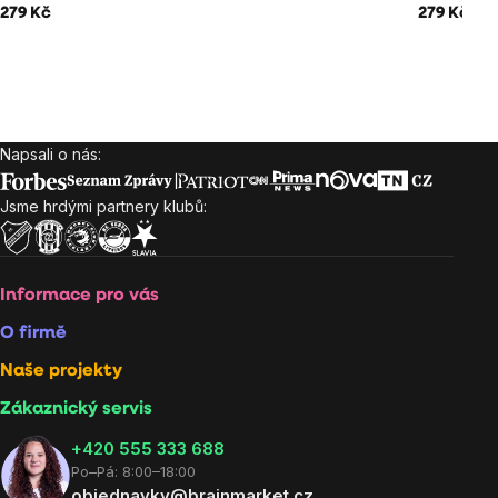
279 Kč
279 Kč
Napsali o nás:
Zápatí
Jsme hrdými partnery klubů:
Informace pro vás
O firmě
Naše projekty
Zákaznický servis
‭+420 555 333 688
Po–Pá: 8:00–18:00
objednavky@brainmarket.cz