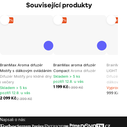
Související produkty
–12 %
–14 %
Vyprodá
Průměrné
Průměrné
Průměrné
BrainMax Aroma difuzér
BrainMax aroma difuzér
BrainMax A
hodnocení
hodnocení
hodnocen
Mistify s dálkovým ovládáním
Compact
Aroma difuzér
LIGHT s dá
produktu
produktu
produktu
Difuzér Mistify pro klidné dny
Skladem > 5 ks
Difuzér na 
je
je
je
pozítří 12.8. u vás
i večery
dálkové ov
1 199 Kč
1 399 Kč
Skladem > 5 ks
Vyprodáno
5,0
4,0
5,0
pozítří 12.8. u vás
999 Kč
z
z
z
2 099 Kč
2 399 Kč
5
5
5
hvězdiček.
hvězdiček.
hvězdiček
Napsali o nás:
Zápatí