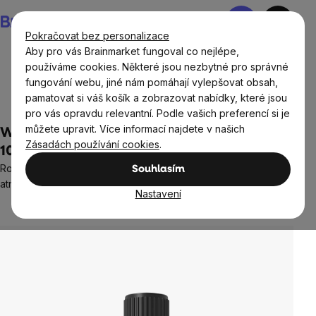
Přejít
Nákupní
na
košík
Pokračovat bez personalizace
obsah
Aby pro vás Brainmarket fungoval co nejlépe,
používáme cookies. Některé jsou nezbytné pro správné
fungování webu, jiné nám pomáhají vylepšovat obsah,
Domov
Aromaterapie
Éterické a esenciální vonné
pamatovat si váš košík a zobrazovat nabídky, které jsou
oleje
pro vás opravdu relevantní. Podle vašich preferencí si je
můžete upravit. Více informací najdete v našich
WellMax® Christmas Spice Essential Oil,
Zásadách používání cookies
.
100% přírodní esenciální olej, 10 ml
Rozmarýn, geránium, skořice a pomeranč pro hřejivou zimní
Souhlasím
atmosféru a pohodu.
Nastavení
2 hodnocení
Průměrné
hodnocení
produktu
je
3,0
z
5
hvězdiček.