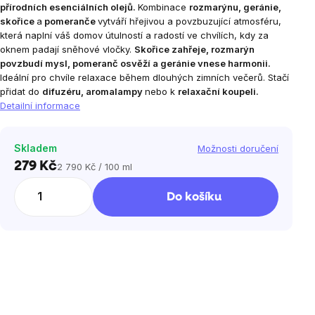
přírodních esenciálních olejů.
Kombinace
rozmarýnu, geránie,
skořice
a
pomeranče
vytváří hřejivou a povzbuzující atmosféru,
která naplní váš domov útulností a radostí ve chvílích, kdy za
oknem padají sněhové vločky.
Skořice zahřeje, rozmarýn
povzbudí mysl, pomeranč osvěží a geránie vnese harmonii.
Ideální pro chvíle relaxace během dlouhých zimních večerů. Stačí
přidat do
difuzéru, aromalampy
nebo k
relaxační koupeli.
Detailní informace
Skladem
Možnosti doručení
279 Kč
2 790 Kč / 100 ml
Měrná
cena:
Do košíku