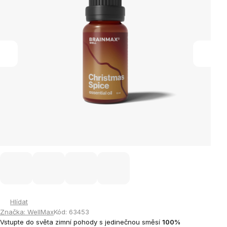
Hlídat
Značka:
WellMax
Kód:
63453
Vstupte do světa zimní pohody s jedinečnou směsí
100%