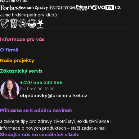
Napsali o nás:
Zápatí
Jsme hrdými partnery klubů:
Informace pro vás
O firmě
Naše projekty
Zákaznický servis
‭+420 555 333 688
Po–Pá: 8:00–18:00
objednavky@brainmarket.cz
Přihlaste se k odběru novinek
a získejte tipy pro zdravý životní styl, exkluzivní akce i
informace o nových produktech – stačí zadat e-mail.
Sledujte nás na sociálních sítích: