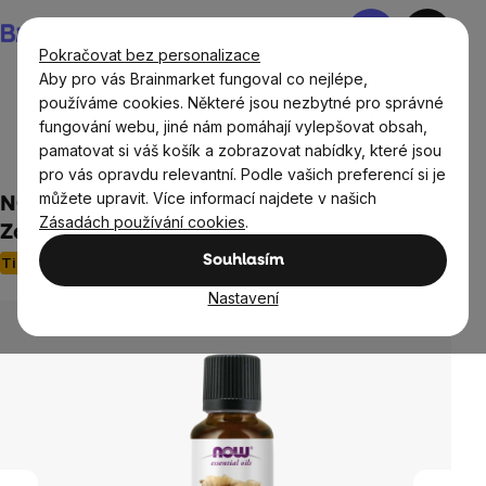
Přejít
Nákupní
na
košík
Pokračovat bez personalizace
obsah
Aby pro vás Brainmarket fungoval co nejlépe,
používáme cookies. Některé jsou nezbytné pro správné
fungování webu, jiné nám pomáhají vylepšovat obsah,
Domov
Aromaterapie
Éterické a esenciální vonné
pamatovat si váš košík a zobrazovat nabídky, které jsou
oleje
pro vás opravdu relevantní. Podle vašich preferencí si je
můžete upravit. Více informací najdete v našich
NOW Essential Oil, Ginger oil (éterický olej
Zásadách používání cookies
.
Zázvor), 30 ml
Souhlasím
Tip
Neohodnoceno
Průměrné
hodnocení
Nastavení
produktu
je
0,0
z
5
hvězdiček.