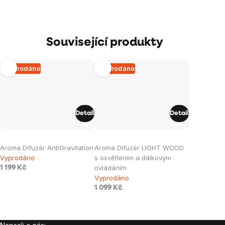
Související produkty
Vyprodáno
Vyprodáno
Detail
Detail
Aroma Difuzér AntiGravitation
Aroma Difuzér LIGHT WOOD
Vyprodáno
s osvětlením a dálkovým
ovládáním
1 199 Kč
Vyprodáno
1 099 Kč