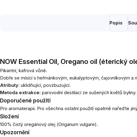
Popis
Sou
NOW Essential Oil, Oregano oil (éterický ol
Pikantní, kafrová vůně.
Dobře se mísící s heřmánkovým, eukalyptovým, čajovníkovým a 
Atributy:
uklidňující, povzbuzující.
Metoda extrakce:
parovodní destilací ze sušených květů byliny.
Doporučené použití
Pro aromaterapii. Pro všechna ostatní použití opatrně nařeďte ji
Složení
100% čistý oregánový olej (
Origanum vulgare).
Upozornění