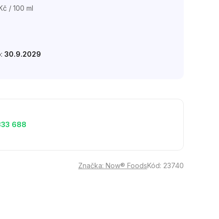
Kč / 100 ml
o:
30.9.2029
333 688
Značka:
Now® Foods
Kód:
23740