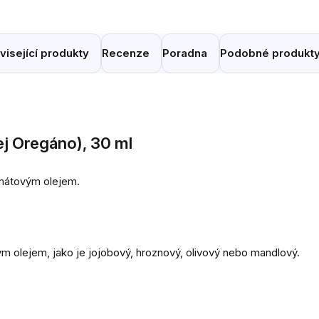
visející produkty
Recenze
Poradna
Podobné produkt
ej Oregáno), 30 ml
mátovým olejem.
ným olejem, jako je jojobový, hroznový, olivový nebo mandlový.