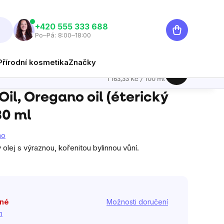
Nákupní
‭+420 555 333 688
Po–Pá: 8:00–18:00
košík
Přírodní kosmetika
Značky
349 Kč
Hlídat
Měrná cena:
1 163,33 Kč / 100 ml
gáno), 30 ml
il, Oregano oil (éterický
30 ml
no
olej s výraznou, kořenitou bylinnou vůní.
pné
Možnosti doručení
h