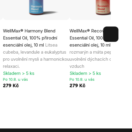
WellMax® Harmony Blend
WellMax® Recovery Blend
Essential Oil, 100% přírodní
Essential Oil, 100% přírodní
,
esenciální olej, 10 ml
Litsea
esenciální olej, 10 ml
Eukalyptu
cubeba, levandule a eukalyptus
rozmarýn a máta peprná pro
pro uvolnění mysli a harmonickou
uvolnění dýchacích cest a svěž
relaxaci.
vzduch
Skladem > 5 ks
Skladem > 5 ks
Po 10.8. u vás
Po 10.8. u vás
279 Kč
279 Kč