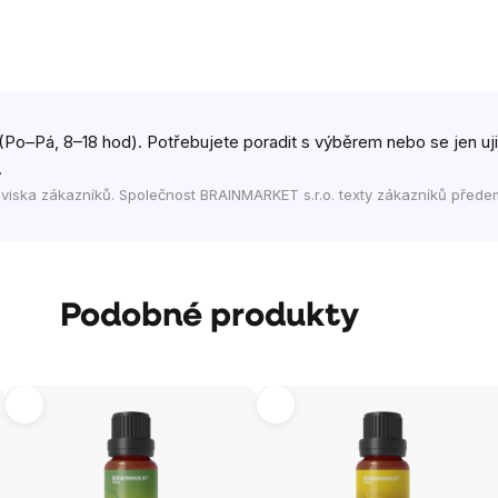
(Po–Pá, 8–18 hod). Potřebujete poradit s výběrem nebo se jen ujist
.
viska zákazníků. Společnost BRAINMARKET s.r.o. texty zákazníků přede
Podobné produkty