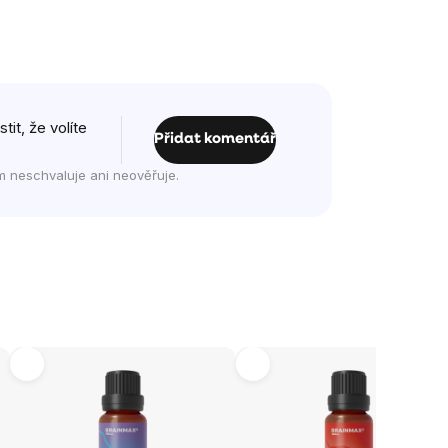
it, že volíte
Přidat komentář
m neschvaluje ani neověřuje.