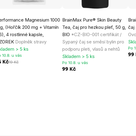
erformance Magnesium 1000
BrainMax Pure® Skin Beauty
Bra
g, (Hořčík 200 mg + Vitamín
Tea, čaj pro hezkou pleť, 50 g,
čaj
6), 4 rostlinné kapsle,
BIO
*CZ-BIO-001 certifikát /
Ovo
ZOREK
Doplněk stravy
Sypaný čaj se směsí bylin pro
Skl
Po 1
kladem > 5 ks
podporu pleti, vlasů a nehtů
99
 10.8. u vás
Skladem > 5 ks
6 Kč
19 Kč
Po 10.8. u vás
99 Kč