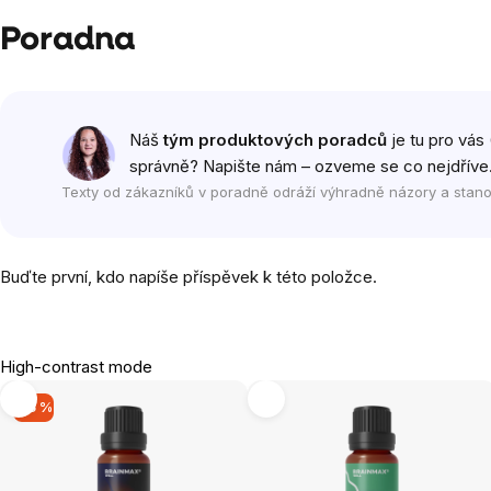
Poradna
Náš
tým produktových poradců
je tu pro vás 
správně? Napište nám – ozveme se co nejdříve
Texty od zákazníků v poradně odráží výhradně názory a stano
Buďte první, kdo napíše příspěvek k této položce.
High-contrast mode
-15 %