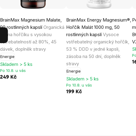
BrainMax Magnesium Malate,
BrainMax Energy Magnesium®,
P
90 rostlinných kapslí
Organická
Hořčík Malát 1000 mg, 50
m
forma hořčíku s vysokou
rostlinných kapslí
Vysoce
B
vstřebatelností až 80%, 45
vstřebatelný organický hořčík,
V
dávek, doplněk stravy
53 % DDD v jedné kapsli,
S
Po
zásoba na 50 dní, doplněk
Energie
1
stravy
Skladem > 5 ks
Po 10.8. u vás
Energie
249 Kč
Skladem > 5 ks
Po 10.8. u vás
199 Kč