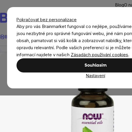
Přejít
Blog
O n
na
obsah
Pokračovat bez personalizace
Aby pro vás Brainmarket fungoval co nejlépe, používáme
Hledat
jsou nezbytné pro správné fungování webu, jiné nám pom
BrainMax®
Léto
Ušetři
Cíle
Doplňky stravy a výživa
Novi
NOW Essential Oil, Oregano oil (éterický olej Oregán
obsah, pamatovat si váš košík a zobrazovat nabídky, kter
Přehled
Popis
Související produkty
Recenze
opravdu relevantní. Podle vašich preferencí si je můžete 
Domov
Aromaterapie
Éterické a esenciální
informací najdete v našich
Zásadách používání cookies
.
Souhlasím
Nastavení