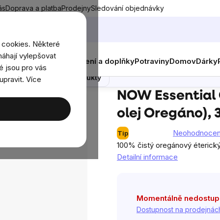
ás
Doprava a platba
Prodejny
Sledování objednávky
 cookies. Některé
áhají vylepšovat
nky
Muži
Ženy
Děti
Oblečení a doplňky
Potraviny
Domov
Dárky
o), 30 ml
é jsou pro vás
Poradna
Podobné produkty
upravit. Více
 vonné oleje
NOW Essential Oil, Oregano oil (éterický olej Ore
NOW Essential O
olej Oregáno), 
Neohodnoce
Tip
Průměrné
100% čistý oregánový éterický 
hodnocení
Detailní informace
produktu
je
0,0
z
Momentálně nedostu
5
Dostupnost na prodejnác