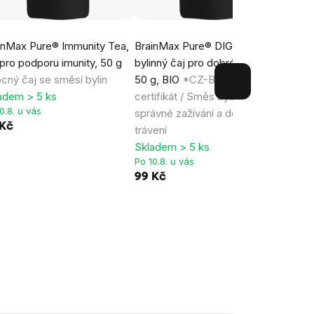
inMax Pure® Immunity Tea,
BrainMax Pure® DIGES-TEA,
Perf
 pro podporu imunity, 50 g
bylinný čaj pro dobré trávení,
1000 
cný čaj se směsí bylin
50 g, BIO
*CZ-BIO-001
Vitam
adem > 5 ks
certifikát / Směs bylin pro
kapsl
0.8. u vás
správné zažívání a dobré
hořčí
 Kč
trávení
53% 
Skladem > 5 ks
vitam
Po 10.8. u vás
dopln
99 Kč
Rege
Sklad
Po 10.
319 