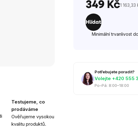
hvězdiček.
349 Kč
1 163,33 
Měrná
cena:
Hlídat
Minimální trvanlivost d
Potřebujete poradit?
Volejte ‭+420 555 
Po–Pá: 8:00–18:00
Testujeme, co
prodáváme
i
Ověřujeme vysokou
kvalitu produktů.