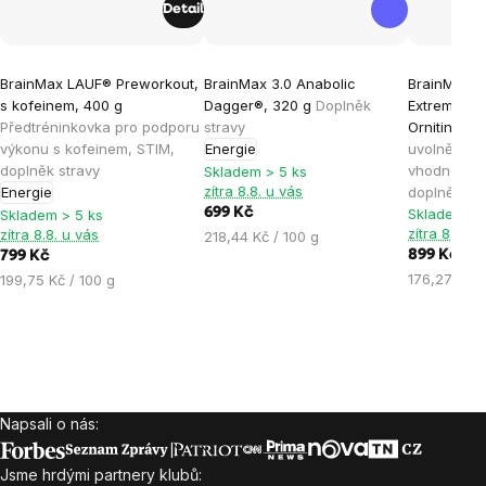
Detail
Průměrné
Průměrné
Průměrné
BrainMax LAUF® Preworkout,
BrainMax 3.0 Anabolic
BrainMax N
hodnocení
hodnocení
hodnocen
s kofeinem, 400 g
Dagger®, 320 g
Doplněk
Extreme®, Ar
produktu
produktu
produktu
Předtréninkovka pro podporu
stravy
Ornitin, 51
je
je
je
výkonu s kofeinem, STIM,
Energie
uvolnění o
doplněk stravy
vhodné pro
5,0
4,7
4,9
Skladem > 5 ks
zítra 8.8. u vás
Energie
doplněk st
z
z
z
699 Kč
Skladem > 
Skladem > 5 ks
5
5
5
zítra 8.8. u
zítra 8.8. u vás
Měrná
218,44 Kč / 100 g
hvězdiček.
hvězdiček.
hvězdiček
899 Kč
799 Kč
cena:
Měrná
Měrná
176,27 Kč /
199,75 Kč / 100 g
cena:
cena:
Napsali o nás:
Zápatí
Jsme hrdými partnery klubů: