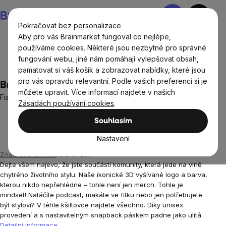
Přejít
Nákupní
na
košík
Pokračovat bez personalizace
obsah
Aby pro vás Brainmarket fungoval co nejlépe,
používáme cookies. Některé jsou nezbytné pro správné
fungování webu, jiné nám pomáhají vylepšovat obsah,
Oblečení a doplňky
Unisex sportovní oblečení a doplňky
pamatovat si váš košík a zobrazovat nabídky, které jsou
pro vás opravdu relevantní. Podle vašich preferencí si je
Brain baseball kšiltovka, fialová
můžete upravit. Více informací najdete v našich
Fialová baseballová kšiltovka pro sport i volný čas
Zásadách používání cookies
.
Neohodnoceno
Průměrné
Souhlasím
hodnocení
produktu
Nastavení
Hlídat
je
Značka:
BrainMax
Kód:
67281
0,0
Dejte všem najevo, že jste součástí komunity, která jede na vlně
z
chytrého životního stylu. Naše ikonické 3D vyšívané logo a barva,
5
kterou nikdo nepřehlédne – tohle není jen merch. Tohle je
hvězdiček.
mindset! Natáčíte podcast, makáte ve fitku nebo jen potřebujete
být styloví? V téhle kšiltovce najdete všechno. Díky unisex
provedení a s nastavitelným snapback páskem padne jako ulitá.
Detailní informace