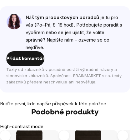
Náš
tým produktových poradců
je tu pro
vás (Po–Pá, 8–18 hod). Potřebujete poradit s
výběrem nebo se jen ujistit, že volíte
správně? Napište nám – ozveme se co
nejdříve.
Přidat komentář
Texty od zákazníků v poradně odráží výhradně názory a
stanoviska zákazníků. Společnost BRAINMARKET s.r.o. texty
zákazníků předem neschvaluje ani neověřuje.
Buďte první, kdo napíše příspěvek k této položce.
Podobné produkty
High-contrast mode