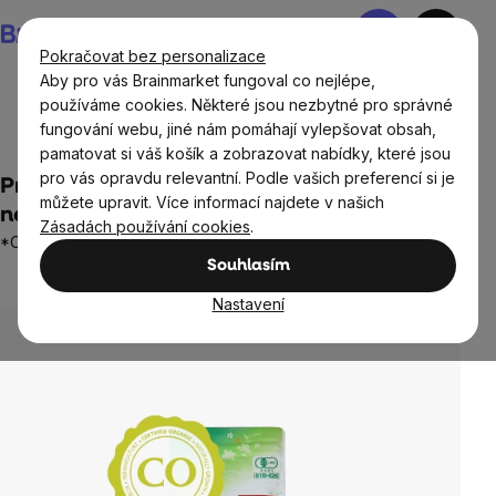
Přejít
Nákupní
na
košík
Pokračovat bez personalizace
obsah
Aby pro vás Brainmarket fungoval co nejlépe,
používáme cookies. Některé jsou nezbytné pro správné
fungování webu, jiné nám pomáhají vylepšovat obsah,
Potraviny
Nápoje
Čaje
pamatovat si váš košík a zobrazovat nabídky, které jsou
pro vás opravdu relevantní. Podle vašich preferencí si je
Pravý japonský zelený čaj SENCHA KYOTO
můžete upravit. Více informací najdete v našich
nejvyšší kvality, 50 g - BIO
Zásadách používání cookies
.
*CZ-BIO-002 certifikát
Souhlasím
Neohodnoceno
Průměrné
hodnocení
Nastavení
produktu
je
0,0
z
5
hvězdiček.