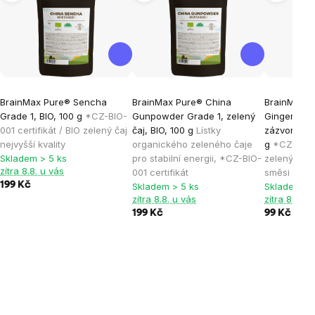
BrainMax Pure® Sencha
BrainMax Pure® China
BrainMax 
Grade 1, BIO, 100 g
*CZ-BIO-
Gunpowder Grade 1, zelený
Ginger & S
001 certifikát / BIO zelený čaj
čaj, BIO, 100 g
Lístky
zázvorem a
nejvyšší kvality
organického zeleného čaje
g
*CZ-BIO-0
Skladem > 5 ks
pro stabilní energii, *CZ-BIO-
zelený čaj
zítra 8.8. u vás
001 certifikát
směsi koře
199 Kč
Skladem > 5 ks
Skladem > 
zítra 8.8. u vás
zítra 8.8. u
199 Kč
99 Kč