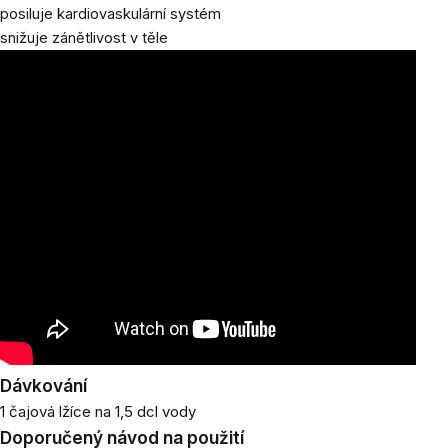
posiluje kardiovaskulární systém
snižuje zánětlivost v těle
Dávkování
1 čajová lžíce na 1,5 dcl vody
Doporučený návod na použití