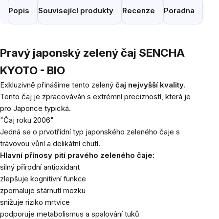
Popis
Související produkty
Recenze
Poradna
Pod
Pravý japonský zelený čaj SENCHA
KYOTO - BIO
Exkluzivně přinášíme tento zelený
čaj nejvyšší kvality
.
Tento čaj je zpracováván s extrémní precizností, která je
pro Japonce typická.
"Čaj roku 2006"
Jedná se o prvotřídní typ japonského zeleného čaje s
trávovou vůní a delikátní chutí.
Hlavní přínosy pití pravého zeleného čaje:
silný přírodní antioxidant
zlepšuje kognitivní funkce
zpomaluje stárnutí mozku
snižuje riziko mrtvice
podporuje metabolismus a spalování tuků