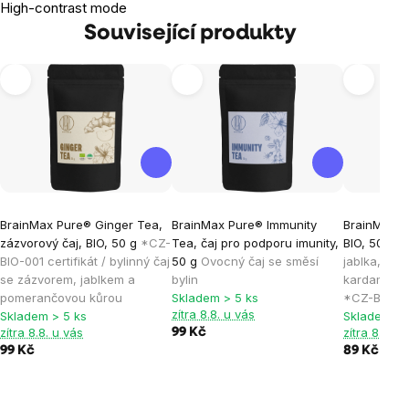
High-contrast mode
Související produkty
BrainMax Pure® Ginger Tea,
BrainMax Pure® Immunity
BrainMax P
zázvorový čaj, BIO, 50 g
*CZ-
Tea, čaj pro podporu imunity,
BIO, 50 g
R
BIO-001 certifikát / bylinný čaj
50 g
Ovocný čaj se směsí
jablka, pom
se zázvorem, jablkem a
bylin
kardamome
pomerančovou kůrou
Skladem > 5 ks
*CZ-BIO-001
zítra 8.8. u vás
Skladem > 5 ks
Skladem > 
zítra 8.8. u vás
zítra 8.8. u
99 Kč
99 Kč
89 Kč