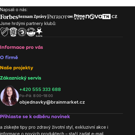
Napsali o nás:
Zápatí
Jsme hrdými partnery klubů:
Informace pro vás
O firmě
Naše projekty
Zákaznický servis
‭+420 555 333 688
Po–Pá: 8:00–18:00
objednavky@brainmarket.cz
Přihlaste se k odběru novinek
a získejte tipy pro zdravý životní styl, exkluzivní akce i
informace o nových produktech – stačí zadat e-mail.