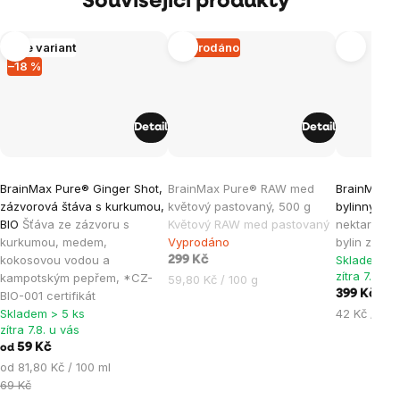
Související produkty
Více variant
Vyprodáno
–18 %
Detail
Detail
Průměrné
Průměrné
BrainMax Pure® Ginger Shot,
BrainMax Pure® RAW med
BrainMax P
hodnocení
hodnocen
zázvorová štáva s kurkumou,
květový pastovaný, 500 g
bylinný, 95
produktu
produktu
BIO
Šťáva ze zázvoru s
Květový RAW med pastovaný
nektaru di
je
je
kurkumou, medem,
Vyprodáno
bylin z CHK
kokosovou vodou a
Skladem > 
5,0
5,0
299 Kč
zítra 7.8. u
kampotským pepřem, *CZ-
Měrná
59,80 Kč / 100 g
z
z
399 Kč
BIO-001 certifikát
cena:
5
5
Měrná
Skladem > 5 ks
42 Kč / 100
hvězdiček.
hvězdiček
zítra 7.8. u vás
cena:
59 Kč
od
Měrná
od 81,80 Kč / 100 ml
cena:
69 Kč