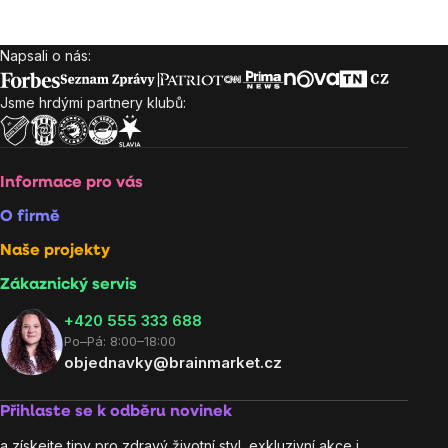
Napsali o nás:
Zápatí
Jsme hrdými partnery klubů:
Informace pro vás
O firmě
Naše projekty
Zákaznický servis
‭+420 555 333 688
Po–Pá: 8:00–18:00
objednavky@brainmarket.cz
Přihlaste se k odběru novinek
a získejte tipy pro zdravý životní styl, exkluzivní akce i