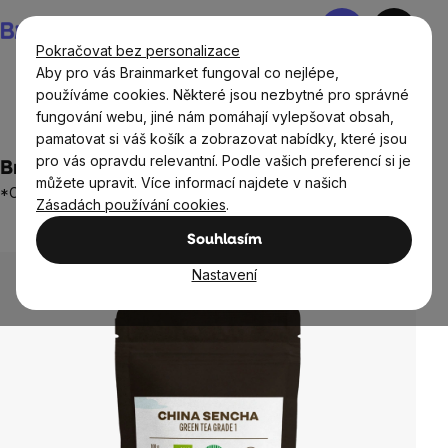
Přejít
Nákupní
na
košík
Pokračovat bez personalizace
obsah
Aby pro vás Brainmarket fungoval co nejlépe,
používáme cookies. Některé jsou nezbytné pro správné
fungování webu, jiné nám pomáhají vylepšovat obsah,
Potraviny
Nápoje
Čaje
Zelené čaje
pamatovat si váš košík a zobrazovat nabídky, které jsou
pro vás opravdu relevantní. Podle vašich preferencí si je
BrainMax Pure® Sencha Grade 1, BIO, 100 g
můžete upravit. Více informací najdete v našich
*CZ-BIO-001 certifikát / BIO zelený čaj nejvyšší kvality
Zásadách používání cookies
.
4 hodnocení
Průměrné
Souhlasím
hodnocení
produktu
Nastavení
je
5,0
z
5
hvězdiček.