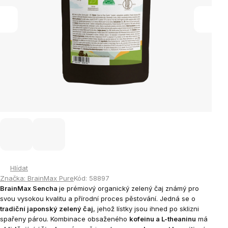
Hlídat
Značka:
BrainMax Pure
Kód:
58897
BrainMax Sencha
je prémiový organický zelený čaj známý pro
svou vysokou kvalitu a přírodní proces pěstování. Jedná se o
tradiční japonský zelený čaj
, jehož lístky jsou ihned po sklizni
spařeny párou. Kombinace obsaženého
kofeinu a L-theaninu
má