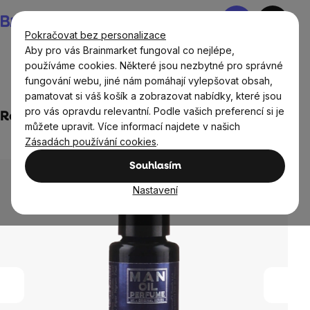
Přejít
Nákupní
na
košík
Pokračovat bez personalizace
obsah
Aby pro vás Brainmarket fungoval co nejlépe,
používáme cookies. Některé jsou nezbytné pro správné
fungování webu, jiné nám pomáhají vylepšovat obsah,
Přírodní kosmetika
Pro muže
pamatovat si váš košík a zobrazovat nabídky, které jsou
pro vás opravdu relevantní. Podle vašich preferencí si je
Renovality - Man Oil Parfume, 20ml
můžete upravit. Více informací najdete v našich
Neohodnoceno
Zásadách používání cookies
.
Průměrné
hodnocení
Souhlasím
produktu
je
Nastavení
0,0
z
5
hvězdiček.