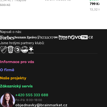
799 Kč
cena:
599 Kč
Měrná
13,32 Kč / 
cena:
Napsali o nás:
Zápatí
Jsme hrdými partnery klubů:
Informace pro vás
O firmě
Naše projekty
Zákaznický servis
‭+420 555 333 688
Po–Pá: 8:00–18:00
objednavky@brainmarket.cz