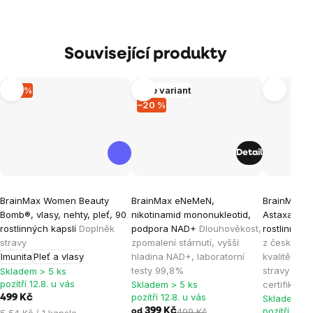
Související produkty
–16 %
Více variant
–20 %
Detail
Průměrné
Průměrné
Průměrné
BrainMax Women Beauty
BrainMax eNeMeN,
BrainMax O
hodnocení
hodnocení
hodnocen
Bomb®, vlasy, nehty, pleť, 90
nikotinamid mononukleotid,
Astaxanthin
produktu
produktu
produktu
rostlinných kapslí
Doplněk
podpora NAD+
Dlouhověkost,
rostlinných
je
je
je
stravy
zpomalení stárnutí, vyšší
z české pr
Imunita
Pleť a vlasy
hladina NAD+, laboratorní
kvalitě, 60
4,9
4,8
5,0
testy 99,8%
stravy / *
Skladem > 5 ks
z
z
z
pozítří 12.8. u vás
Skladem > 5 ks
certifikát
5
5
5
pozítří 12.8. u vás
499 Kč
Skladem > 
hvězdiček.
hvězdiček.
hvězdiček
pozítří 12.8
399 Kč
499 Kč
Měrná
5,54 Kč / 1 kapsle
od