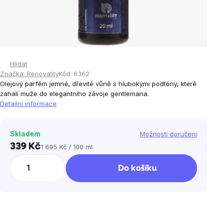
Hlídat
Značka:
Renovality
Kód:
6362
Olejový parfém jemné, dřevité vůně s hlubokými podtóny, které
zahalí muže do elegantního závoje gentlemana.
Detailní informace
Skladem
Možnosti doručení
339 Kč
1 695 Kč / 100 ml
Měrná
cena:
Do košíku