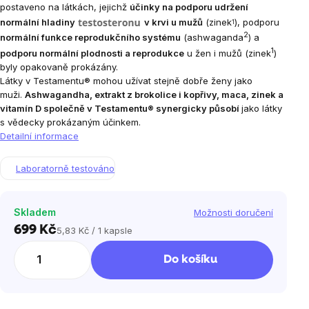
postaveno na látkách, jejichž
účinky na podporu udržení
normální hladiny
v krvi u mužů
(zinek
), podporu
1
2
normální funkce reprodukčního systému
(ashwaganda
) a
1
podporu normální plodnosti a reprodukce
u žen i mužů (zinek
)
byly opakovaně prokázány.
Látky v Testamentu® mohou užívat stejně dobře ženy jako
muži.
Ashwagandha, extrakt z brokolice i kopřivy, maca, zinek a
vitamín D společně v Testamentu® synergicky působí
jako látky
s vědecky prokázaným účinkem.
Detailní informace
Laboratorně testováno
Skladem
Možnosti doručení
699 Kč
5,83 Kč / 1 kapsle
Měrná
cena:
Do košíku