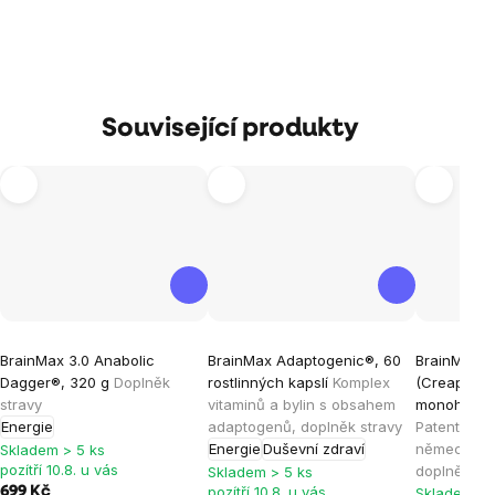
Související produkty
Průměrné
Průměrné
Průměrné
BrainMax 3.0 Anabolic
BrainMax Adaptogenic®, 60
BrainMax C
hodnocení
hodnocení
hodnocen
Dagger®, 320 g
Doplněk
rostlinných kapslí
Komplex
(Creapure®)
produktu
produktu
produktu
stravy
vitaminů a bylin s obsahem
monohydrát
je
je
je
Energie
adaptogenů, doplněk stravy
Patentovan
Energie
Duševní zdraví
německé kv
4,7
4,9
4,9
Skladem > 5 ks
pozítří 10.8. u vás
doplněk st
Skladem > 5 ks
z
z
z
pozítří 10.8. u vás
699 Kč
Skladem > 