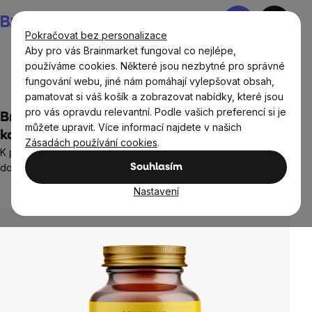
Přejít
Nákupní
na
košík
Pokračovat bez personalizace
obsah
Aby pro vás Brainmarket fungoval co nejlépe,
používáme cookies. Některé jsou nezbytné pro správné
fungování webu, jiné nám pomáhají vylepšovat obsah,
Cíle
Hormonální rovnováha, systém
pamatovat si váš košík a zobrazovat nabídky, které jsou
pro vás opravdu relevantní. Podle vašich preferencí si je
BrainMax Testamento®, 120 rostlinných
můžete upravit. Více informací najdete v našich
kapslí
Zásadách používání cookies
.
K podpoře zdraví reprodukčního systému pro muže i ženy,
doplněk stravy
Souhlasím
63 hodnocení
Nastavení
Průměrné
hodnocení
produktu
je
4,8
z
5
hvězdiček.