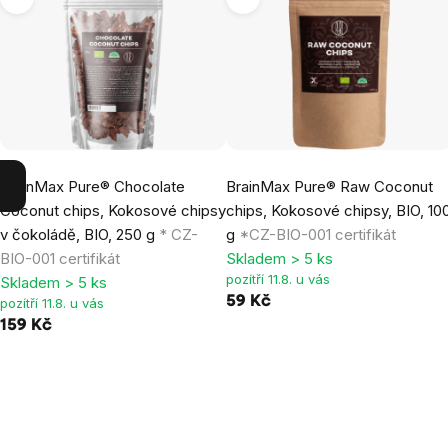
BrainMax Pure® Chocolate
BrainMax Pure® Raw Coconut
Coconut chips, Kokosové chipsy
chips, Kokosové chipsy, BIO, 10
v čokoládě, BIO, 250 g
* CZ-
g
*CZ-BIO-001 certifikát
BIO-001 certifikát
Skladem > 5 ks
pozítří 11.8. u vás
Skladem > 5 ks
59 Kč
pozítří 11.8. u vás
159 Kč