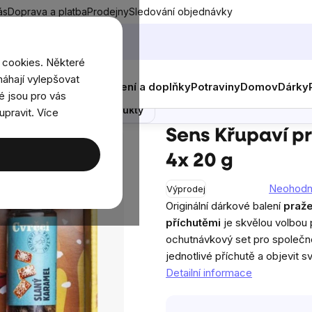
ás
Doprava a platba
Prodejny
Sledování objednávky
 cookies. Některé
áhají vylepšovat
nky
Muži
Ženy
Děti
Oblečení a doplňky
Potraviny
Domov
Dárky
é jsou pro vás
Poradna
Podobné produkty
upravit. Více
ns Křupaví pražení cvrčci, dárková sada, 4x 20 g
Sens Křupaví pr
4x 20 g
Neohod
Výprodej
Průměrné
Originální dárkové balení
praž
hodnocení
příchutěmi
je skvělou volbou 
produktu
ochutnávkový set pro společné 
je
jednotlivé příchutě a objevit s
0,0
Detailní informace
z
5