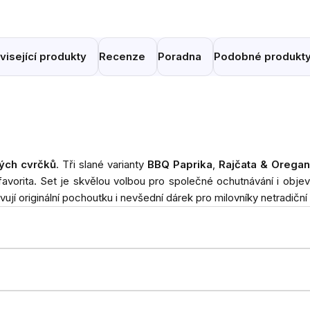
visející produkty
Recenze
Poradna
Podobné produkt
ých cvrčků
. Tři slané varianty
BBQ Paprika
,
Rajčata & Orega
avorita. Set je skvělou volbou pro společné ochutnávání i obje
ují originální pochoutku i nevšední dárek pro milovníky netradičn