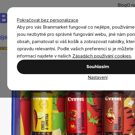
Přejít
Blog
O n
na
obsah
Pokračovat bez personalizace
Aby pro vás Brainmarket fungoval co nejlépe, používáme
Hledat
jsou nezbytné pro správné fungování webu, jiné nám pom
BrainMax®
Léto
Ušetři
Cíle
Doplňky stravy a výživa
Novi
Sens Křupaví pražení cvrčci, dárková sada, 4x 20 g
obsah, pamatovat si váš košík a zobrazovat nabídky, kter
Přehled
Popis
Související produkty
Recenze
opravdu relevantní. Podle vašich preferencí si je můžete 
Potraviny
Sladké snacky a slané krekry
Se
informací najdete v našich
Zásadách používání cookies
.
Souhlasím
Nastavení