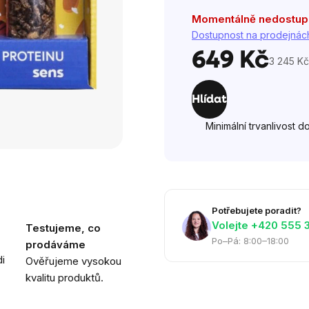
hvězdiček.
Momentálně nedostu
Dostupnost na prodejnác
649 Kč
3 245 Kč
Měrná
cena:
Hlídat
Minimální trvanlivost d
Potřebujete poradit?
Volejte ‭+420 555 
Testujeme, co
Po–Pá: 8:00–18:00
prodáváme
i
Ověřujeme vysokou
kvalitu produktů.