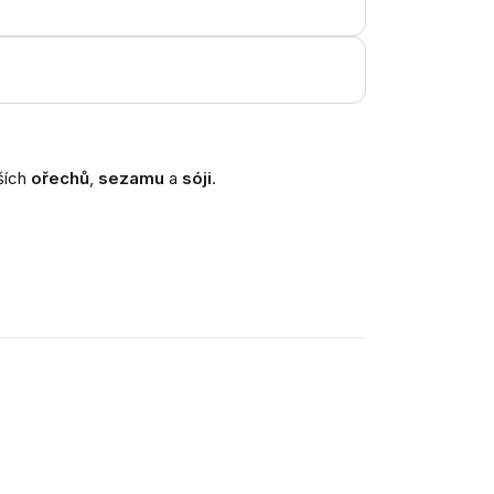
ších
ořechů
,
sezamu
a
sóji
.