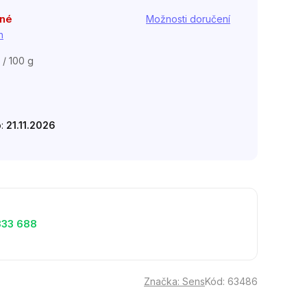
pné
Možnosti doručení
h
 / 100 g
o:
21.11.2026
333 688
Značka:
Sens
Kód:
63486