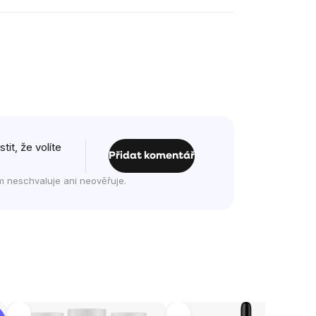
it, že volíte
Přidat komentář
m neschvaluje ani neověřuje.