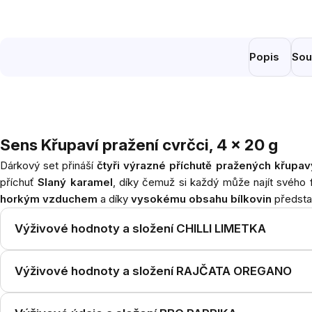
Popis
Sou
Sens Křupaví pražení cvrčci, 4 x 20 g
Dárkový set přináší
čtyři výrazné příchutě
pražených křupav
příchuť
Slaný karamel
, díky čemuž si každý může najít svého f
horkým vzduchem
a díky
vysokému obsahu bílkovin
představ
Výživové hodnoty a složení CHILLI LIMETKA
Výživové hodnoty a složení RAJČATA OREGANO