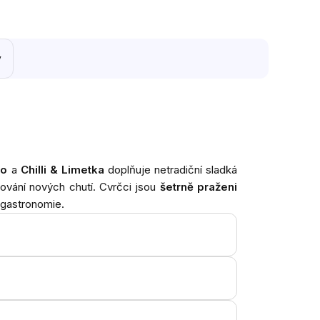
y
no
a
Chilli & Limetka
doplňuje netradiční sladká
vování nových chutí. Cvrčci jsou
šetrně praženi
í gastronomie.