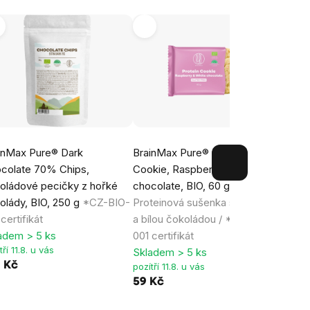
Tip
inMax Pure® Dark
BrainMax Pure® Protein
Brain
colate 70% Chips,
Cookie, Raspberry & White
hořké
oládové pecičky z hořké
chocolate, BIO, 60 g
*CZ-B
olády, BIO, 250 g
*CZ-BIO-
Proteinová sušenka s malinami
baná
certifikát
a bílou čokoládou / *CZ-BIO-
Sklad
pozítří
adem > 5 ks
001 certifikát
119 
tří 11.8. u vás
Skladem > 5 ks
9 Kč
pozítří 11.8. u vás
59 Kč