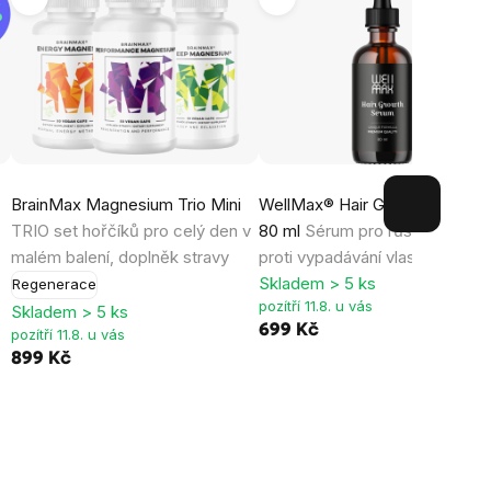
BrainMax Magnesium Trio Mini
WellMax® Hair Growth Serum,
TRIO set hořčíků pro celý den v
80 ml
Sérum pro růst vlasů a
malém balení, doplněk stravy
proti vypadávání vlasů
Skladem > 5 ks
Regenerace
pozítří 11.8. u vás
Skladem > 5 ks
699 Kč
pozítří 11.8. u vás
899 Kč