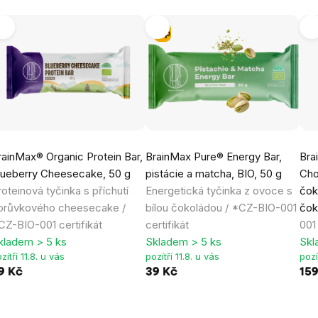
Tip
rainMax® Organic Protein Bar,
BrainMax Pure® Energy Bar,
Bra
lueberry Cheesecake, 50 g
pistácie a matcha, BIO, 50 g
Cho
roteinová tyčinka s příchutí
Energetická tyčinka z ovoce s
čok
orůvkového cheesecake /
bílou čokoládou / *CZ-BIO-001
čok
CZ-BIO-001 certifikát
certifikát
001 
kladem > 5 ks
Skladem > 5 ks
Skl
zítří 11.8. u vás
pozítří 11.8. u vás
pozí
9 Kč
39 Kč
15