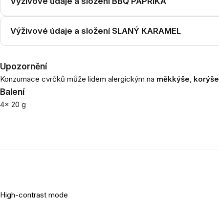
Výživové údaje a složení BBQ PAPRIKA
Výživové údaje a složení SLANÝ KARAMEL
Upozornění
Konzumace cvrčků může lidem alergickým na
měkkýše
,
korýše
Balení
4x 20 g
High-contrast mode