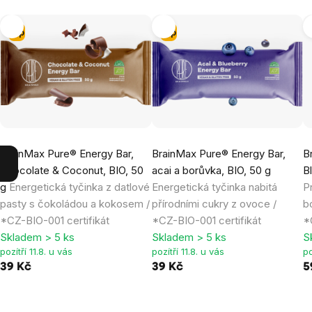
Tip
Tip
BrainMax Pure® Energy Bar,
BrainMax Pure® Energy Bar,
B
Chocolate & Coconut, BIO, 50
acai a borůvka, BIO, 50 g
B
g
Energetická tyčinka z datlové
Energetická tyčinka nabitá
P
pasty s čokoládou a kokosem /
přírodními cukry z ovoce /
b
*CZ-BIO-001 certifikát
*CZ-BIO-001 certifikát
*
Skladem > 5 ks
Skladem > 5 ks
S
pozítří 11.8. u vás
pozítří 11.8. u vás
po
39 Kč
39 Kč
5