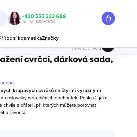
Nákupní
‭+420 555 333 688
Po–Pá: 8:00–18:00
košík
Přírodní kosmetika
Značky
649 Kč
Hlídat
Měrná cena:
3 245 Kč / 100 g
ažení cvrčci, dárková sada,
noceno
ených křupavých cvrčků
se
čtyřmi výraznými
pro milovníky netradičních pochoutek. Poslouží jako
chvíle s přáteli, při kterých můžete porovnat
vého favorita.