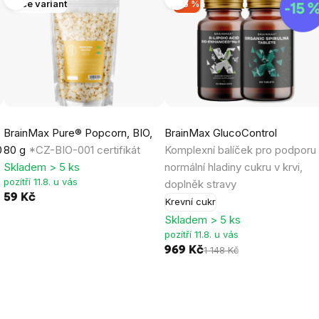
Více variant
-16 %
BrainMax Pure® Popcorn, BIO,
BrainMax GlucoControl
0
80 g
*CZ-BIO-001 certifikát
Komplexní balíček pro podporu
Skladem > 5 ks
normální hladiny cukru v krvi,
pozítří 11.8. u vás
doplněk stravy
59 Kč
Krevní cukr
Skladem > 5 ks
pozítří 11.8. u vás
969 Kč
1 148 Kč