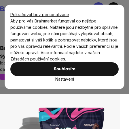
Přejít
Nákupní
na
košík
Pokračovat bez personalizace
obsah
Aby pro vás Brainmarket fungoval co nejlépe,
používáme cookies. Některé jsou nezbytné pro správné
fungování webu, jiné nám pomáhají vylepšovat obsah,
Doplňky stravy a výživa
Proteiny
Ochucené proteiny
pamatovat si váš košík a zobrazovat nabídky, které jsou
pro vás opravdu relevantní. Podle vašich preferencí si je
BrainMax LAUF® Protein, nativní
můžete upravit. Více informací najdete v našich
syrovátkový protein, 1000 g
Zásadách používání cookies
.
Ideální mix izolátu a koncentrátu (50:50), přes 25 g bílkovin na
dávku, 28 dávek, doplněk stravy
Souhlasím
Nový obal
Regenerace
Výživa svalů
79 hodnocení
Nastavení
Průměrné
hodnocení
produktu
je
4,6
z
5
hvězdiček.