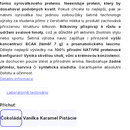
formu syrovátkového proteinu
.
Neexistuje protein, který by
dosahoval podobných kvalit
. Pokud chcete to nejlepší, pak je
nativní syrovátka tou jedinou volbou.Díky šetrné technologii
výroby za studena přímo z čerstvého mléka si produkt zachovává
přirozenou strukturu bílkovin.
Bílkoviny přispívají k růstu a
udržení svalové hmoty
, což je důležité při aktivním životním stylu
nebo sportu. Šetrná výroba navíc zajišťuje i přirozeně
vyšší
koncentraci
BCAA (téměř 7 g)
a
proanabolického leucinu
.
Dělejte nejlepší výsledky na
100% přírodní NATIVNÍ proteinové
konfiguraci
!
Vyniká skvělou
chutí, vůní a krémovou konzistencí.
Je dochucen pouze stévií a přírodním aroma
.
Neobsahuje
žádné
příměsi, barviva
či
syntetická sladidla
. Garantujeme absolutní
čistotu a účinnost.
Detailní informace
Laboratorně testováno
Příchuť:
Čokoláda
Vanilka
Karamel
Pistácie