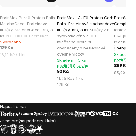
Průměrné
Průměrné
BrainMax Pure® Protein Balls
BrainMax LAUF® Protein Carb
BrainMax L
hodnocení
hodnocen
MatchaCoco, Proteinové
Balls, Proteinové-sacharidové
Complex, M
produktu
produktu
kuličky, MatchaCoco, BIO, 8
kuličky, BIO, 8 ks
Kuličky z BIO
Iontový náp
je
je
ks
*CZ-BIO-001 certifikát
syrovátkového a BIO
EAA pro výk
Vyprodáno
mléčného proteinu
regeneraci,
5,0
4,9
obohaceny o bezlepkové
Energie
129 Kč
z
z
ovesné vločky
Měrná
Skladem > 
16,13 Kč / 1 ks
5
5
pozítří 8.8.
Skladem > 5 ks
cena:
hvězdiček.
hvězdiček
pozítří 8.8. u vás
859 Kč
90 Kč
Měrná
85,90 Kč / 
Měrná
11,25 Kč / 1 ks
cena:
cena:
129 Kč
Napsali o nás:
Zápatí
Jsme hrdými partnery klubů: