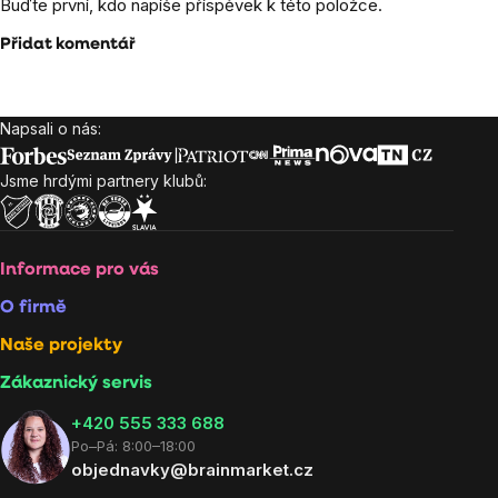
Buďte první, kdo napíše příspěvek k této položce.
Přidat komentář
Napsali o nás:
Zápatí
Jsme hrdými partnery klubů:
Informace pro vás
O firmě
Naše projekty
Zákaznický servis
‭+420 555 333 688
Po–Pá: 8:00–18:00
objednavky@brainmarket.cz