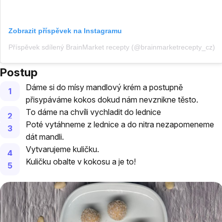
Zobrazit příspěvek na Instagramu
Příspěvek sdílený BrainMarket recepty (@brainmarketrecepty_cz)
Postup
Dáme si do mísy mandlový krém a postupně
přisypáváme kokos dokud nám nevznikne těsto.
To dáme na chvíli vychladit do lednice
Poté vytáhneme z lednice a do nitra nezapomeneme
dát mandli.
Vytvarujeme kuličku.
Kuličku obalte v kokosu a je to!