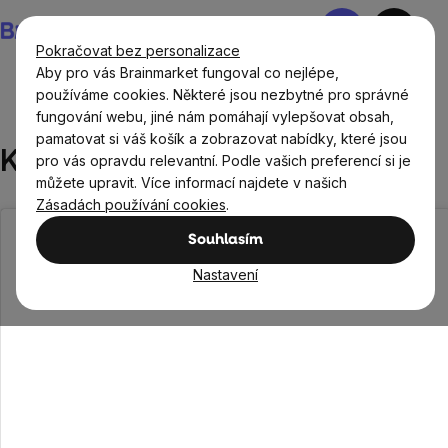
Přejít
Nákupní
na
košík
Pokračovat bez personalizace
obsah
Aby pro vás Brainmarket fungoval co nejlépe,
používáme cookies. Některé jsou nezbytné pro správné
fungování webu, jiné nám pomáhají vylepšovat obsah,
Recepty
Sladké recepty
Kokosové kuličky
pamatovat si váš košík a zobrazovat nabídky, které jsou
Kokosové kuličky
pro vás opravdu relevantní. Podle vašich preferencí si je
můžete upravit. Více informací najdete v našich
Zásadách používání cookies
.
Souhlasím
Nastavení