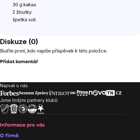
30 g
kakaa
2 žloutky
špetka soli
Diskuze (0)
Buďte první, kdo napíše příspěvek k této položce.
Přidat komentář
Napsali o nás:
Zápatí
Jsme hrdými partnery klubů:
Informace pro vás
O firmě