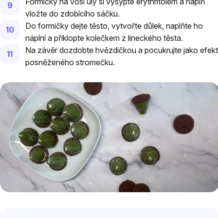
Formičky na vosí úly si vysypte erythritolem a náplň
vložte do zdobícího sáčku.
Do formičky dejte těsto, vytvořte důlek, naplňte ho
náplní a přiklopte kolečkem z lineckého těsta.
Na závěr dozdobte hvězdičkou a pocukrujte jako efekt
posněženého stromečku.