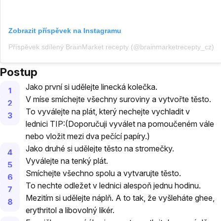
Zobrazit příspěvek na Instagramu
Příspěvek sdílený BrainMarket recepty (@brainmarketrecepty_cz)
Postup
Jako první si udělejte linecká kolečka.
V míse smíchejte všechny suroviny a vytvořte těsto.
To vyválejte na plát, který nechejte vychladit v
lednici TIP:(Doporučuji vyválet na pomoučeném vále
nebo vložit mezi dva pečící papíry.)
Jako druhé si udělejte těsto na stromečky.
Vyválejte na tenký plát.
Smíchejte všechno spolu a vytvarujte těsto.
To nechte odležet v lednici alespoň jednu hodinu.
Mezitím si udělejte náplň. A to tak, že vyšleháte ghee,
erythritol a libovolný likér.