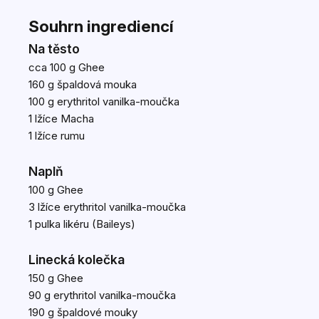
Souhrn ingrediencí
Na těsto
cca 100 g
Ghee
160 g
špaldová mouka
100 g
erythritol vanilka-moučka
1 lžíce
Macha
1 lžíce rumu
Naplň
100 g
Ghee
3 lžíce
erythritol vanilka-moučka
1 pulka likéru (Baileys)
Linecká kolečka
150 g
Ghee
90 g
erythritol vanilka-moučka
190 g
špaldové mouky