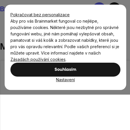
Přejít
Nákupní
na
košík
Pokračovat bez personalizace
obsah
Aby pro vás Brainmarket fungoval co nejlépe,
používáme cookies. Některé jsou nezbytné pro správné
fungování webu, jiné nám pomáhají vylepšovat obsah,
Recepty
Sladké recepty
Matcha stromečky
pamatovat si váš košík a zobrazovat nabídky, které jsou
Matcha stromečky
pro vás opravdu relevantní. Podle vašich preferencí si je
můžete upravit. Více informací najdete v našich
Zásadách používání cookies
.
Souhlasím
Nastavení