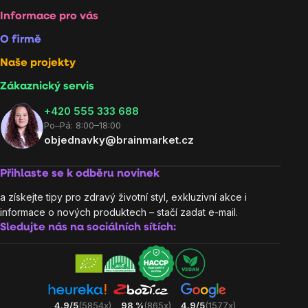
Informace pro vás
O firmě
Naše projekty
Zákaznický servis
‭+420 555 333 688
Po–Pá: 8:00–18:00
objednavky@brainmarket.cz
Přihlaste se k odběru novinek
a získejte tipy pro zdravý životní styl, exkluzivní akce i
informace o nových produktech – stačí zadat e-mail.
Sledujte nás na sociálních sítích:
4.9/5
(5854x)
98 %
(865x)
4.9/5
(1577x)