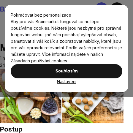
Přejít
Nákupní
na
košík
Pokračovat bez personalizace
obsah
Aby pro vás Brainmarket fungoval co nejlépe,
používáme cookies. Některé jsou nezbytné pro správné
fungování webu, jiné nám pomáhají vylepšovat obsah,
Recepty
Sladké recepty
Mandlovo arašídové kuličky
pamatovat si váš košík a zobrazovat nabídky, které jsou
Mandlovo arašídové kuličky
pro vás opravdu relevantní. Podle vašich preferencí si je
můžete upravit. Více informací najdete v našich
1 hodina
Zásadách používání cookies
.
24.02.2023
Souhlasím
Nastavení
Postup