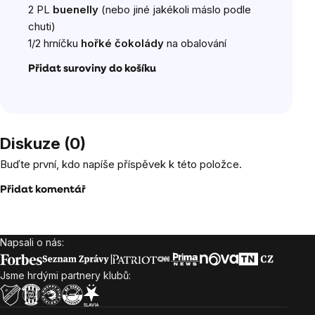
2 PL
buenelly
(nebo jiné jakékoli máslo podle
chuti)
1/2 hrníčku
hořké čokolády
na obalování
Přidat suroviny do košíku
Diskuze (0)
Buďte první, kdo napíše příspěvek k této položce.
Přidat komentář
Napsali o nás:
Zápatí
Jsme hrdými partnery klubů: