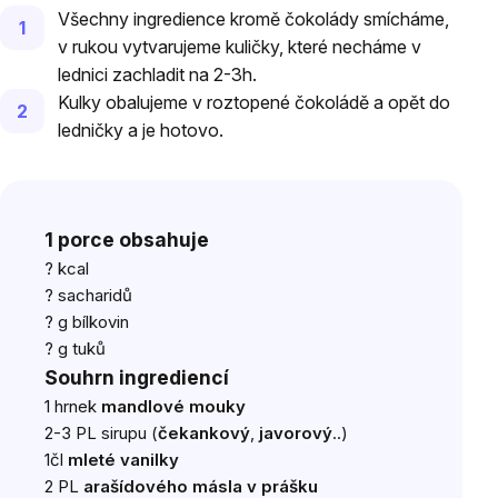
Všechny ingredience kromě čokolády smícháme,
v rukou vytvarujeme kuličky, které necháme v
lednici zachladit na 2-3h.
Kulky obalujeme v roztopené čokoládě a opět do
ledničky a je hotovo.
1 porce obsahuje
? kcal
? sacharidů
? g bílkovin
? g tuků
Souhrn ingrediencí
1 hrnek
mandlové mouky
2-3 PL sirupu (
čekankový
,
javorový
..)
1čl
mleté vanilky
2 PL
arašídového másla v prášku